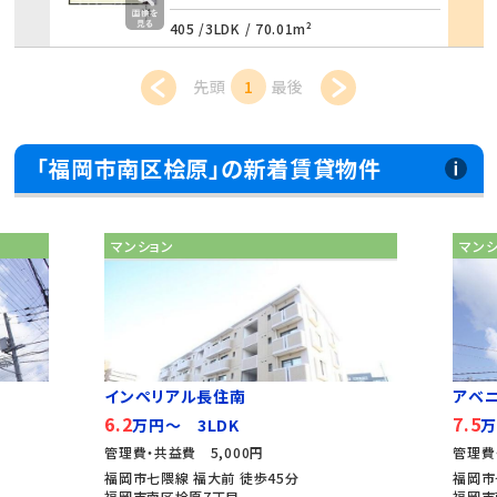
405 /
3LDK
/
70.01m²
先頭
1
最後
「福岡市南区桧原」の新着賃貸物件
マンション
マン
インペリアル長住南
アベ
6.2
7.5
万円～ 3LDK
万
管理費・共益費 5,000円
管理費
福岡市七隈線 福大前 徒歩45分
福岡市
福岡市南区桧原7丁目
福岡市