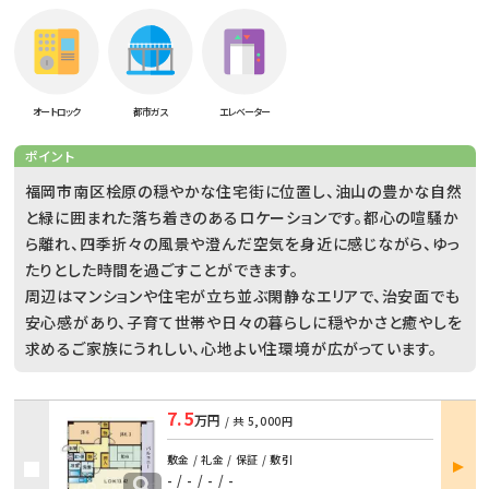
オートロック
都市ガス
エレベーター
ポイント
福岡市南区桧原の穏やかな住宅街に位置し、油山の豊かな自然
と緑に囲まれた落ち着きのあるロケーションです。都心の喧騒か
ら離れ、四季折々の風景や澄んだ空気を身近に感じながら、ゆっ
たりとした時間を過ごすことができます。
周辺はマンションや住宅が立ち並ぶ閑静なエリアで、治安面でも
安心感があり、子育て世帯や日々の暮らしに穏やかさと癒やしを
求めるご家族にうれしい、心地よい住環境が広がっています。
7.5
万円
/ 共
5,000円
部屋
敷金 / 礼金 / 保証 / 敷引
詳細
- / -
/
- / -