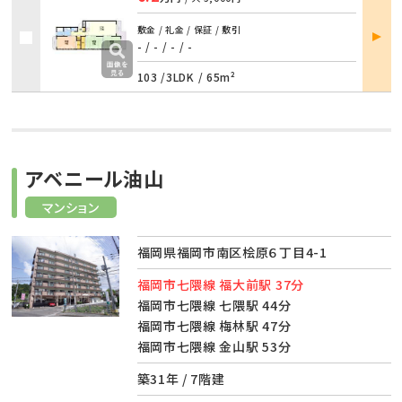
部屋
敷金 / 礼金 / 保証 / 敷引
詳細
- / -
/
- / -
103 /
3LDK
/
65m²
アベニール油山
マンション
福岡県福岡市南区桧原６丁目4-1
福岡市七隈線 福大前駅 37分
福岡市七隈線 七隈駅 44分
福岡市七隈線 梅林駅 47分
福岡市七隈線 金山駅 53分
築31年 / 7階建