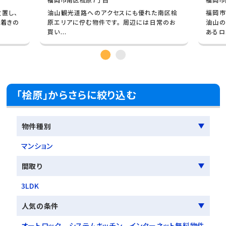
置し、
油山観光道路へのアクセスにも優れた南区桧
福岡市
着きの
原エリアに佇む物件です。 周辺には日常のお
油山の
買い...
あるロ.
「桧原」からさらに絞り込む
物件種別
マンション
間取り
3LDK
人気の条件
オートロック
システムキッチン
インターネット無料物件