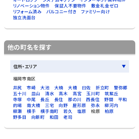
リノベーション物件
保証人不要物件
敷金礼金ゼロ
リフォーム済み
バルコニー付き
ファミリー向け
独立洗面台
他の町名を探す
住所・エリア
福岡市南区
井尻
市崎
大池
大楠
大橋
曰佐
折立町
警弥郷
五十川
皿山
清水
高木
高宮
玉川町
筑紫丘
寺塚
中尾
長丘
長住
那の川
西長住
野間
平和
的場
南大橋
三宅
向野
屋形原
弥永
柳河内
柳瀬
横手
横手南町
若久
塩原
桧原
柏原
野多目
向新町
和田
老司