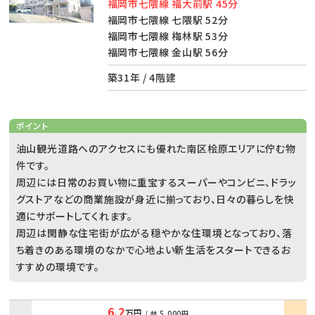
福岡市七隈線 福大前駅 45分
福岡市七隈線 七隈駅 52分
福岡市七隈線 梅林駅 53分
福岡市七隈線 金山駅 56分
築31年 / 4階建
ポイント
油山観光道路へのアクセスにも優れた南区桧原エリアに佇む物
件です。
周辺には日常のお買い物に重宝するスーパーやコンビニ、ドラッ
グストアなどの商業施設が身近に揃っており、日々の暮らしを快
適にサポートしてくれます。
周辺は閑静な住宅街が広がる穏やかな住環境となっており、落
ち着きのある環境のなかで心地よい新生活をスタートできるお
すすめの環境です。
6.2
万円
/ 共
5,000円