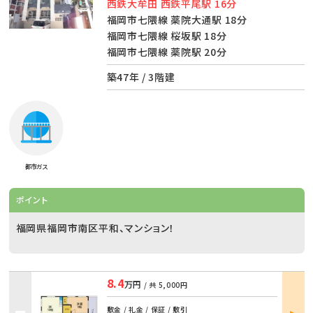
西鉄大牟田 西鉄平尾駅 16分
福岡市七隈線 薬院大通駅 18分
福岡市七隈線 桜坂駅 18分
福岡市七隈線 薬院駅 20分
築47年 / 3階建
都市ガス
ポイント
福岡県福岡市南区平和、マンション！
8.4
万円
/ 共
5,000円
部屋
敷金 / 礼金 / 保証 / 敷引