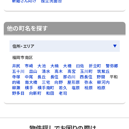
新婚さん向け
独立洗面台
他の町名を探す
住所・エリア
福岡市南区
井尻
市崎
大池
大楠
大橋
曰佐
折立町
警弥郷
五十川
皿山
清水
高木
高宮
玉川町
筑紫丘
寺塚
中尾
長丘
長住
那の川
西長住
野間
平和
的場
南大橋
三宅
向野
屋形原
弥永
柳河内
柳瀬
横手
横手南町
若久
塩原
桧原
柏原
野多目
向新町
和田
老司
物件探しでお困りの際は、