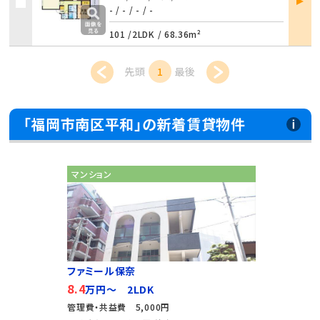
詳細
- / -
/
- / -
101 /
2LDK
/
68.36m²
先頭
1
最後
「福岡市南区平和」の新着賃貸物件
マンション
ファミール保奈
8.4
万円～ 2LDK
管理費・共益費 5,000円