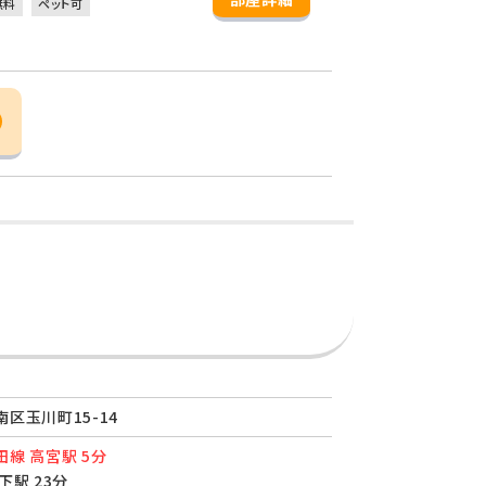
無料
ペット可
区玉川町15-14
線 高宮駅 5分
下駅 23分