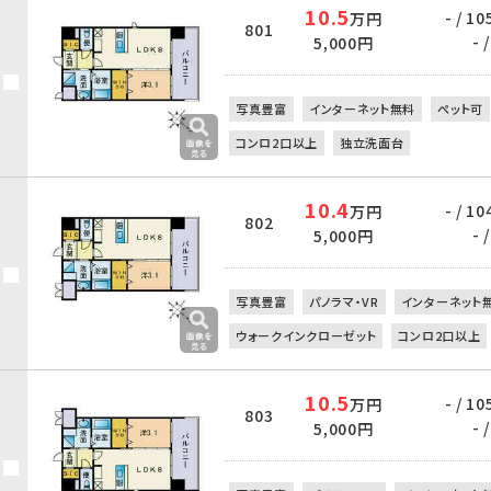
10.5
- / 10
万円
801
- /
5,000円
写真豊富
インターネット無料
ペット可
コンロ2口以上
独立洗面台
10.4
- / 10
万円
802
- /
5,000円
写真豊富
パノラマ・VR
インターネット
ウォークインクローゼット
コンロ2口以上
10.5
- / 10
万円
803
- /
5,000円