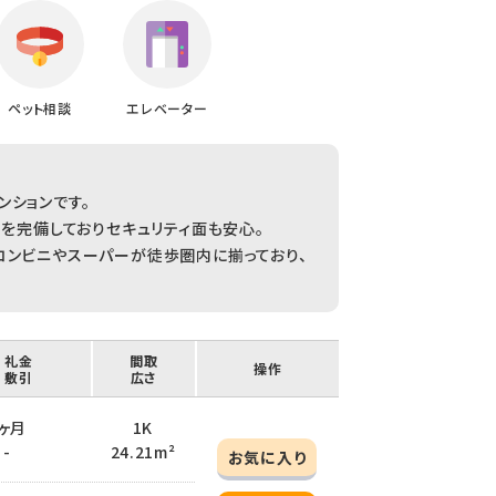
ペット相談
エレベーター
ンションです。
スを完備しておりセキュリティ面も安心。
コンビニやスーパーが徒歩圏内に揃っており、
/ 礼金
間取
操作
/ 敷引
広さ
 2ヶ月
1K
 -
24.21m²
お気に入り