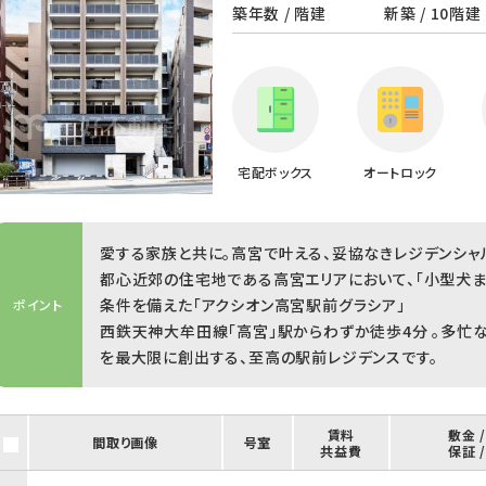
築年数 / 階建
新築 / 10階建
宅配ボックス
オートロック
愛する家族と共に。高宮で叶える、妥協なきレジデンシャル
都心近郊の住宅地である高宮エリアにおいて、「小型犬ま
条件を備えた「アクシオン高宮駅前グラシア」
ポイント
西鉄天神大牟田線「高宮」駅からわずか徒歩4分 。多忙
を最大限に創出する、至高の駅前レジデンスです。
賃料
敷金 
間取り画像
号室
共益費
保証 