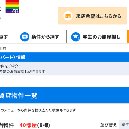
来店希望
はこちらから
探す
条件から探す
学生のお部屋探し
川町
パート）情報
件をご紹介！
希望のお部屋探しが行えます。
賃貸物件一覧
左のメニューから条件を絞り込んだ検索もできます
当物件
40部屋
(8棟)
並び替え