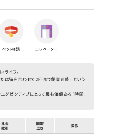
ペット相談
エレベーター
・ライフ。
たは猫を合わせて2匹まで飼育可能」 という
なエグゼクティブにとって最も価値ある「時間」
/ 礼金
間取
操作
/ 敷引
広さ