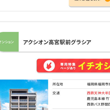
アクシオン高宮駅前グラシア
マンション
所在地
福岡県福岡市
交通
西鉄天神大牟田
鹿児島本線 竹
西鉄バス野間四