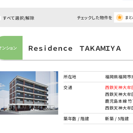
チェックした物件を
まと
すべて選択/解除
Ｒｅｓｉｄｅｎｃｅ ＴＡＫＡＭＩＹＡ
マンション
所在地
福岡県福岡市南
交通
西鉄天神大牟田
西鉄天神大牟田
鹿児島本線 竹
西鉄天神大牟田
築年数 / 階建
新築 / 5階建