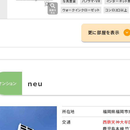
写真豊富
パノラマ・VR
インターネット
ウォークインクローゼット
コンロ2口以上
更に部屋を表示
ｎｅｕ
マンション
所在地
福岡県福岡市南
交通
西鉄天神大牟田
鹿児島本線 竹