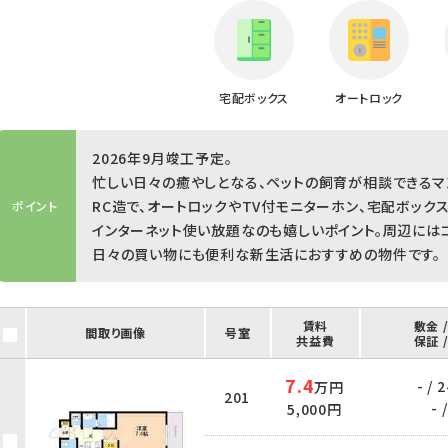
宅配ボックス
オートロック
2026年9月竣工予定。
忙しい日々の癒やしとなる、ペットの飼育が相談できるマ
RC造で、オートロックやTV付モニターホン、宅配ボック
ポイント
インターネット使い放題なのも嬉しいポイント。周辺には
日々の買い物にも便利な新生活におすすめの物件です。
賃料
敷金 
間取り画像
号室
共益費
保証 
7.4
- /
万円
201
- /
5,000円