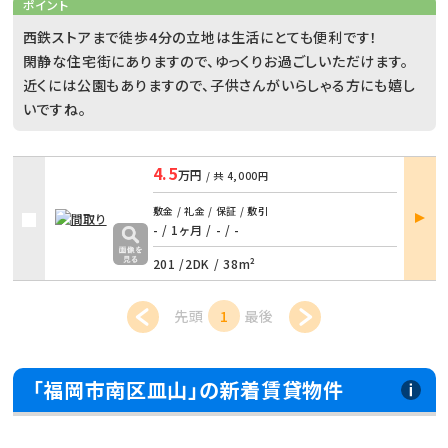
ポイント
西鉄ストアまで徒歩4分の立地は生活にとても便利です！
閑静な住宅街にありますので、ゆっくりお過ごしいただけます。
近くには公園もありますので、子供さんがいらしゃる方にも嬉し
いですね。
4.5
万円
/ 共
4,000円
部屋
敷金 / 礼金 / 保証 / 敷引
詳細
- / 1ヶ月
/
- / -
201 /
2DK
/
38m²
先頭
1
最後
「福岡市南区皿山」の新着賃貸物件