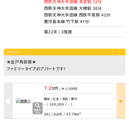
西鉄天神大牟田線 高宮駅 32分
西鉄天神大牟田線 大橋駅 38分
西鉄天神大牟田線 西鉄平尾駅 42分
鹿児島本線 竹下駅 47分
築22年 / 2階建
ポイント
★全戸角部屋★
ファミリータイプのアパートです！
7.2
万円
/ 共
5,000円
部屋
敷金 / 礼金 / 保証 / 敷引
詳細
- / 100,000
/
- / -
101 /
2LDK
/
53.76m²