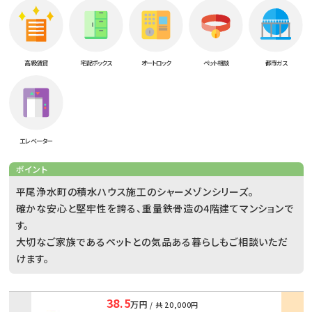
高級賃貸
宅配ボックス
オートロック
ペット相談
都市ガス
エレベーター
ポイント
平尾浄水町の積水ハウス施工のシャーメゾンシリーズ。
確かな安心と堅牢性を誇る、重量鉄骨造の4階建てマンションで
す。
大切なご家族であるペットとの気品ある暮らしもご相談いただ
けます。
38.5
万円
/ 共
20,000円