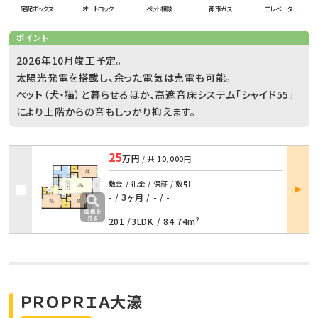
宅配ボックス
オートロック
ペット相談
都市ガス
エレベーター
ポイント
2026年10月竣工予定。
太陽光発電を搭載し、余った電気は売電も可能。
ペット（犬・猫）と暮らせるほか、高遮音床システム「シャイド55」
により上階からの音もしっかり抑えます。
25
万円
/ 共
10,000円
部屋
敷金 / 礼金 / 保証 / 敷引
詳細
- / 3ヶ月
/
- / -
201 /
3LDK
/
84.74m²
ＰＲＯＰＲＩＡ大濠