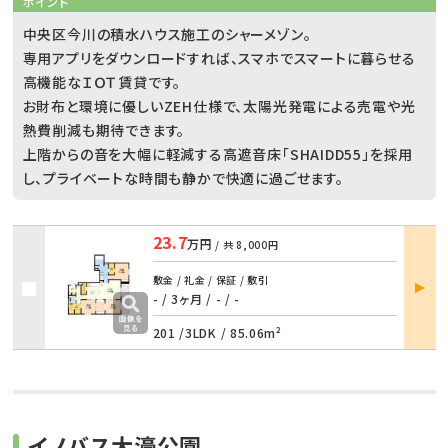
ポイント
中央区今川の積水ハウス施工のシャーメゾン。
専用アプリをダウンロードすれば、スマホでスマートに暮らせる
高機能なＩＯＴ賃貸です。
お財布と環境に優しいZEH仕様で、太陽光発電による売電や光
熱費削減も期待できます。
上階からの音を大幅に軽減する高遮音床「SHAIDD55」を採用
し、プライベートな時間も静かで快適に過ごせます。
23.7
万円
/ 共
8,000円
部屋
敷金 / 礼金 / 保証 / 敷引
詳細
- / 3ヶ月
/
- / -
201 /
3LDK
/
85.06m²
イノバス大濠公園