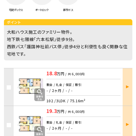
宅配ボックス
オートロック
都市ガス
ポイント
大和ハウス施工のファミリー物件。
地下鉄七隈線「六本松駅」徒歩9分。
西鉄バス「護国神社前バス停」徒歩4分と利便性も良く閑静な住
宅地です。
18.8
万円
/ 共
6,000円
部屋
敷金 / 礼金 / 保証 / 敷引
詳細
- / 2ヶ月
/
- / -
102 /
3LDK
/
75.16m²
19.3
万円
/ 共
6,000円
部屋
敷金 / 礼金 / 保証 / 敷引
詳細
- / 2ヶ月
/
- / -