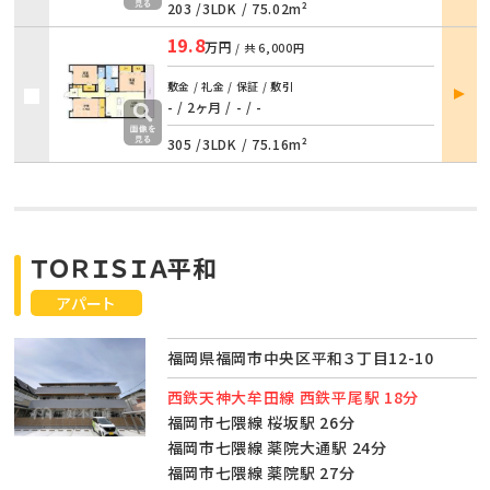
203 /
3LDK
/
75.02m²
19.8
万円
/ 共
6,000円
部屋
敷金 / 礼金 / 保証 / 敷引
詳細
- / 2ヶ月
/
- / -
305 /
3LDK
/
75.16m²
ＴＯＲＩＳＩＡ平和
アパート
福岡県福岡市中央区平和３丁目12-10
西鉄天神大牟田線 西鉄平尾駅 18分
福岡市七隈線 桜坂駅 26分
福岡市七隈線 薬院大通駅 24分
福岡市七隈線 薬院駅 27分