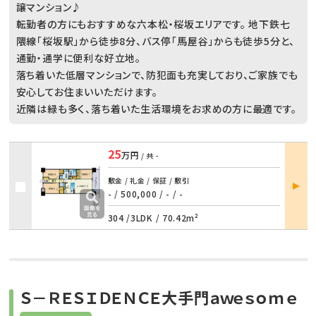
譲マンション♪
転勤者の方にもおすすめな六本松・桜坂エリアです。 地下鉄七
隈線「桜坂駅」から徒歩8分、バス停「馬屋谷」からも徒歩5分と、
通勤・通学に便利な好立地。
落ち着いた低層マンションで、防犯面も充実しており、ご家族でも
安心してお住まいいただけます。
近隣は緑も多く、落ち着いた生活環境をお求めの方に最適です。
25
万円
/ 共
-
部屋
敷金 / 礼金 / 保証 / 敷引
詳細
- / 500,000
/
- / -
304 /
3LDK
/
70.42m²
Ｓ－ＲＥＳＩＤＥＮＣＥ大手門ａｗｅｓｏｍｅ