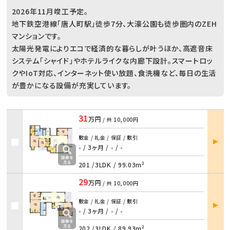
2026年11月竣工予定。
地下鉄空港線「唐人町駅」徒歩7分、大濠公園も徒歩圏内のZEH
マンションです。
太陽光発電によりエコで経済的な暮らしが叶うほか、高遮音床
システム「シャイド」やホテルライクな内廊下設計。スマートロッ
クやIoT対応、インターネット使い放題、食洗機など、毎日の生活
が豊かになる設備が充実しています。
31
万円
/ 共
10,000円
部屋
敷金 / 礼金 / 保証 / 敷引
詳細
- / 3ヶ月
/
- / -
201 /
3LDK
/
99.03m²
29
万円
/ 共
10,000円
部屋
敷金 / 礼金 / 保証 / 敷引
詳細
- / 3ヶ月
/
- / -
202 /
3LDK
/
89.93m²