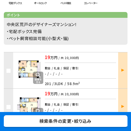
宅配ボックス
オートロック
ペット相談
エレベーター
ポイント
中央区荒戸のデザイナーズマンション！
・宅配ボックス完備
・ペット飼育相談可能(小型犬・猫)
19
万円
/ 共
20,000円
部屋
敷金 / 礼金 / 保証 / 敷引
詳細
- / -
/
- / -
201 /
3LDK
/
58.9m²
19
万円
/ 共
20,000円
部屋
敷金 / 礼金 / 保証 / 敷引
詳細
- / -
/
- / -
202 /
3LDK
/
58.9m²
検索条件の変更・絞り込み
19.1
万円
/ 共
20,000円