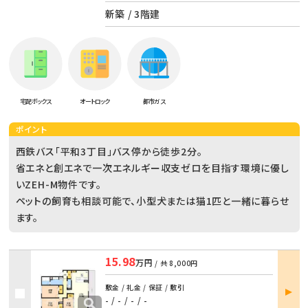
新築 / 3階建
宅配ボックス
オートロック
都市ガス
ポイント
西鉄バス「平和3丁目」バス停から徒歩2分。
省エネと創エネで一次エネルギー収支ゼロを目指す環境に優し
いZEH-M物件です。
ペットの飼育も相談可能で、小型犬または猫1匹と一緒に暮らせ
ます。
15.98
万円
/ 共
8,000円
部屋
敷金 / 礼金 / 保証 / 敷引
詳細
- / -
/
- / -