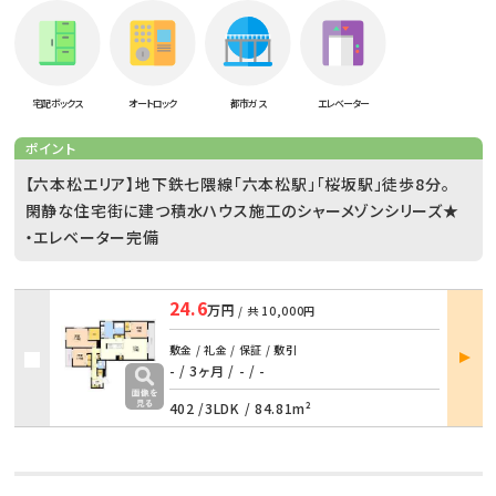
宅配ボックス
オートロック
都市ガス
エレベーター
ポイント
【六本松エリア】地下鉄七隈線「六本松駅」「桜坂駅」徒歩8分。
閑静な住宅街に建つ積水ハウス施工のシャーメゾンシリーズ★
・エレベーター完備
24.6
万円
/ 共
10,000円
部屋
敷金 / 礼金 / 保証 / 敷引
詳細
- / 3ヶ月
/
- / -
402 /
3LDK
/
84.81m²