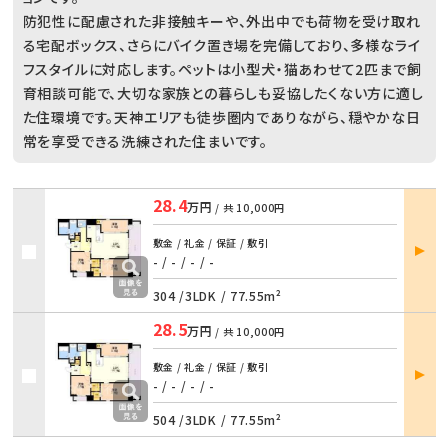
防犯性に配慮された非接触キーや、外出中でも荷物を受け取れ
る宅配ボックス、さらにバイク置き場を完備しており、多様なライ
フスタイルに対応します。ペットは小型犬・猫あわせて2匹まで飼
育相談可能で、大切な家族との暮らしも妥協したくない方に適し
た住環境です。天神エリアも徒歩圏内でありながら、穏やかな日
常を享受できる洗練された住まいです。
28.4
万円
/ 共
10,000円
部屋
敷金 / 礼金 / 保証 / 敷引
詳細
- / -
/
- / -
304 /
3LDK
/
77.55m²
28.5
万円
/ 共
10,000円
部屋
敷金 / 礼金 / 保証 / 敷引
詳細
- / -
/
- / -
504 /
3LDK
/
77.55m²