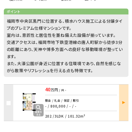
ポイント
福岡市中央区黒門に位置する、積水ハウス施工による分譲タイ
プのプレミアム仕様マンションです。
室内は、意匠性と居住性を兼ね備えた設備が揃っています。
交通アクセスは、福岡市地下鉄空港線の唐人町駅から徒歩3分
の距離にあり、天神や博多方面への良好な移動環境が整ってい
ます。
また、大濠公園が身近に位置する住環境であり、自然を感じな
がら散策やリフレッシュを行える点も特徴です。
40
万円
/ 共
-
部屋
敷金 / 礼金 / 保証 / 敷引
詳細
- / 800,000
/
- / -
202 /
3LDK
/
101.32m²