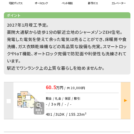
宅配ボックス
オートロック
ペット相談
都市ガス
エレベーター
ポイント
2027年1月竣工予定。
薬院大通駅から徒歩1分の駅近立地のシャーメゾンZEH住宅。
発電した電気を使えて余った電気は売ることができ、床暖房や食
洗機、ガス衣類乾燥機などの高品質な設備も充実。スマートロッ
クやIoT機能、オートロック完備で防犯面や利便性も洗練されて
います。
駅近でワンランク上の上質な暮らしを始めませんか。
60.5
万円
/ 共
20,000円
部屋
敷金 / 礼金 / 保証 / 敷引
詳細
- / 3ヶ月
/
- / -
401 /
3LDK
/
155.23m²