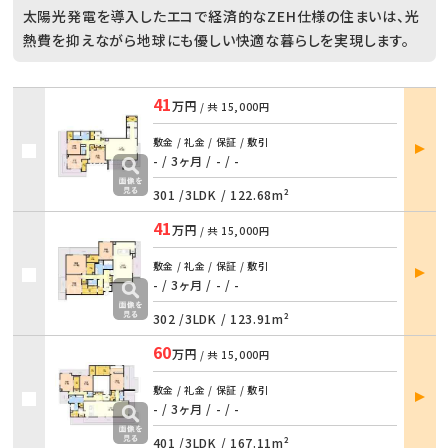
太陽光発電を導入したエコで経済的なZEH仕様の住まいは、光
熱費を抑えながら地球にも優しい快適な暮らしを実現します。
41
万円
/ 共
15,000円
部屋
敷金 / 礼金 / 保証 / 敷引
詳細
- / 3ヶ月
/
- / -
301 /
3LDK
/
122.68m²
41
万円
/ 共
15,000円
部屋
敷金 / 礼金 / 保証 / 敷引
詳細
- / 3ヶ月
/
- / -
302 /
3LDK
/
123.91m²
60
万円
/ 共
15,000円
部屋
敷金 / 礼金 / 保証 / 敷引
詳細
- / 3ヶ月
/
- / -
401 /
3LDK
/
167.11m²