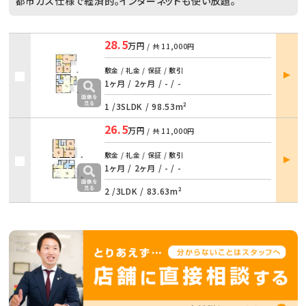
都市ガス仕様で経済的。インターネットも使い放題。
28.5
万円
/ 共
11,000円
部屋
敷金 / 礼金 / 保証 / 敷引
詳細
1ヶ月 / 2ヶ月
/
- / -
1 /
3SLDK
/
98.53m²
26.5
万円
/ 共
11,000円
部屋
敷金 / 礼金 / 保証 / 敷引
詳細
1ヶ月 / 2ヶ月
/
- / -
2 /
3LDK
/
83.63m²