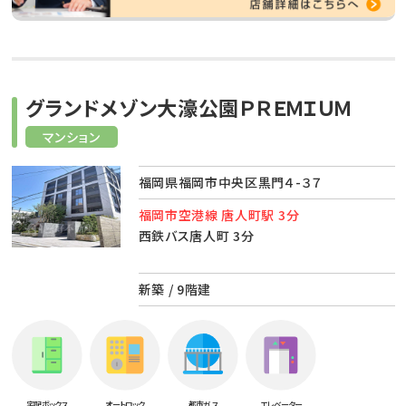
グランドメゾン大濠公園ＰＲＥＭＩＵＭ
マンション
福岡県福岡市中央区黒門４-３７
福岡市空港線 唐人町駅 3分
西鉄バス唐人町 3分
新築 / 9階建
宅配ボックス
オートロック
都市ガス
エレベーター