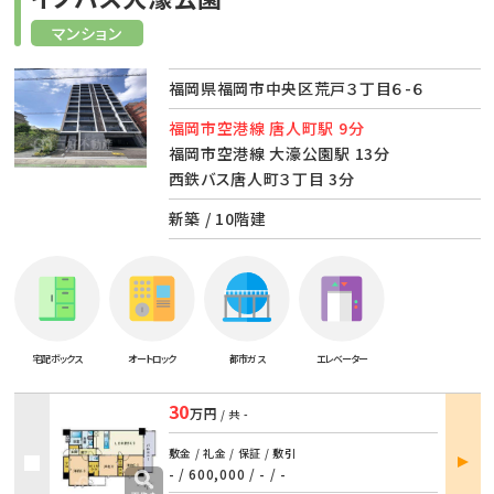
マンション
福岡県福岡市中央区荒戸３丁目６-６
福岡市空港線 唐人町駅 9分
福岡市空港線 大濠公園駅 13分
西鉄バス唐人町３丁目 3分
新築 / 10階建
宅配ボックス
オートロック
都市ガス
エレベーター
30
万円
/ 共
-
部屋
敷金 / 礼金 / 保証 / 敷引
詳細
- / 600,000
/
- / -