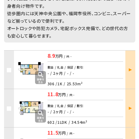
身者向け物件です。
徒歩圏内には天神中央公園や、福岡市役所、コンビニ、スーパー
など揃っているので便利です。
オートロックや防犯カメラ、宅配ボックス完備で、どの世代の方
も安心して暮らせます。
8.9
万円
/ 共
-
部屋
敷金 / 礼金 / 保証 / 敷引
詳細
- / 2ヶ月
/
- / -
306 /
1K
/
25.53m²
11.8
万円
/ 共
-
部屋
敷金 / 礼金 / 保証 / 敷引
詳細
- / 2ヶ月
/
- / -
602 /
1LDK
/
34.54m²
11.5
万円
/ 共
-