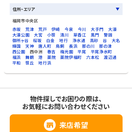
住所・エリア
福岡市中央区
赤坂
荒津
荒戸
伊崎
今泉
今川
大手門
大濠
大濠公園
大宮
小笹
清川
草香江
黒門
警固
御所ヶ谷
桜坂
白金
地行
浄水通
高砂
谷
大名
輝国
天神
唐人町
鳥飼
長浜
那の川
那の津
西公園
西中洲
春吉
梅光園
平尾
平尾浄水町
福浜
舞鶴
港
薬院
薬院伊福町
六本松
渡辺通
平和
笹丘
地行浜
物件探しでお困りの際は、
お気軽にお問い合わせください
来店希望