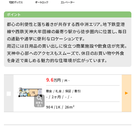
宅配ボックス
オートロック
エレベーター
ポイント
都心の利便性と落ち着きが共存する西中洲エリア。地下鉄空港
線や西鉄天神大牟田線の最寄り駅から徒歩圏内に位置し、毎日
の通勤や通学に便利なロケーションです。
周辺には日用品の買い出しに役立つ商業施設や飲食店が充実。
天神中心部へのアクセスもスムーズで、休日のお買い物や外食
を身近で楽しめる魅力的な住環境が広がっています。
9.6
万円
/ 共
-
部屋
敷金 / 礼金 / 保証 / 敷引
詳細
- / 2ヶ月
/
- / -
904 /
1K
/
26m²