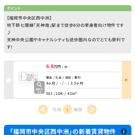
ポイント
【福岡市中央区西中洲】
地下鉄七隈線「天神南」駅まで徒歩6分の単身者向け物件です
♪
天神中央公園やキャナルシティも徒歩圏内なのでとても便利で
す！
6.8
万円
/ 共
-
部屋
敷金 / 礼金 / 保証 / 敷引
詳細
4ヶ月 / -
/
- / 3.5ヶ月
501 /
1DK
/
42m²
先頭
1
最後
「福岡市中央区西中洲」の新着賃貸物件