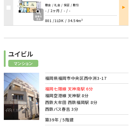
部屋
敷金 / 礼金 / 保証 / 敷引
詳細
- / 2ヶ月
/
- / -
801 /
1LDK
/
34.54m²
ユイビル
マンション
福岡県福岡市中央区西中洲3-17
福岡七隈線 天神南駅 6分
福岡空港線 天神駅 8分
西鉄大牟田 西鉄福岡駅 8分
西鉄バス春吉 3分
築39年 / 5階建