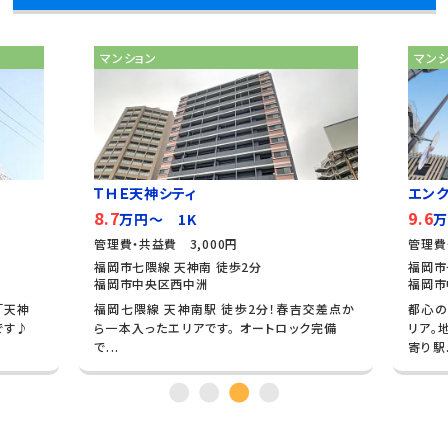
マンション
マン
ＴＨＥ天神シティ
エン
8.7
9.6
万円～ 1K
万
管理費・共益費 3,000円
管理費
福岡市七隈線 天神南 徒歩2分
福岡市
福岡市中央区西中洲
福岡市
「天神
福岡七隈線 天神南駅 徒歩2分！春吉交差点か
都心の
です♪
ら一本入ったエリアです。 オートロック完備
リア。
で...
寄り駅.