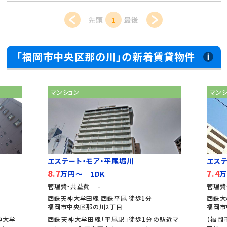
先頭
1
最後
「福岡市中央区那の川」の新着賃貸物件
マンション
マン
エステート・モア・平尾堀川
エステ
8.7
7.4
万円～ 1DK
万
管理費・共益費 -
管理費
西鉄天神大牟田線 西鉄平尾 徒歩1分
西鉄大
福岡市中央区那の川2丁目
福岡市
神大牟
西鉄天神大牟田線「平尾駅」徒歩1分の駅近マ
【福岡