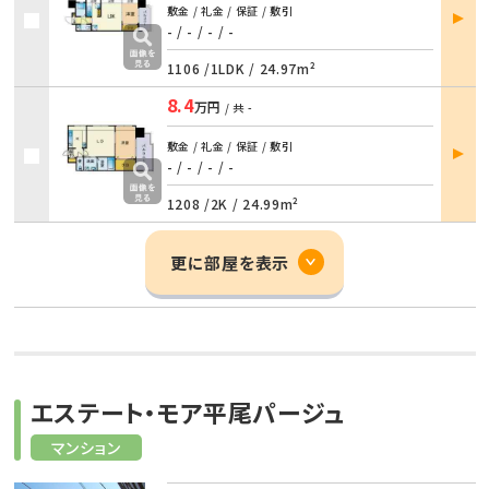
部屋
敷金 / 礼金 / 保証 / 敷引
詳細
- / -
/
- / -
1106 /
1LDK
/
24.97m²
8.4
万円
/ 共
-
部屋
敷金 / 礼金 / 保証 / 敷引
詳細
- / -
/
- / -
1208 /
2K
/
24.99m²
更に部屋を表示
エステート・モア平尾パージュ
マンション