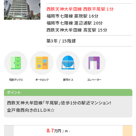
西鉄天神大牟田線 西鉄平尾駅 1分
福岡市七隈線 薬院駅 16分
福岡市七隈線 渡辺通駅 20分
西鉄天神大牟田線 高宮駅 15分
築3年 / 15階建
宅配ボックス
オートロック
都市ガス
エレベーター
ポイント
西鉄天神大牟田線「平尾駅」徒歩1分の駅近マンション！
全戸南西向きの1ＬＤＫ☆
8.7
万円
/ 共
-