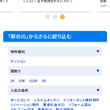
・オート
ンション！ 全戸南西向きの1ＬＤＫ☆
田線 
ック・..
「那の川」からさらに絞り込む
物件種別
マンション
間取り
1K
1DK
1LDK
2K
人気の条件
オートロック
システムキッチン
インターネット無料物件
リノベーション物件
敷金礼金ゼロ
リフォーム済み
バルコニー付き
単身向け
独立洗面台