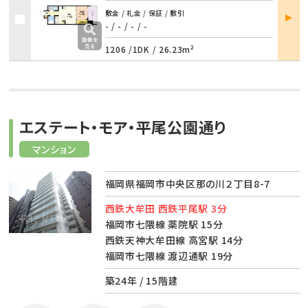
部屋
敷金 / 礼金 / 保証 / 敷引
詳細
- / -
/
- / -
1206 /
1DK
/
26.23m²
エステート・モア・平尾公園通り
マンション
福岡県福岡市中央区那の川２丁目8-7
西鉄大牟田 西鉄平尾駅 3分
福岡市七隈線 薬院駅 15分
西鉄天神大牟田線 高宮駅 14分
福岡市七隈線 渡辺通駅 19分
築24年 / 15階建