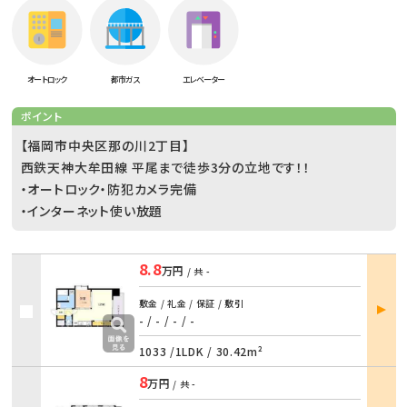
オートロック
都市ガス
エレベーター
ポイント
【福岡市中央区那の川2丁目】
西鉄天神大牟田線 平尾まで徒歩3分の立地です！！
・オートロック・防犯カメラ完備
・インターネット使い放題
8.8
万円
/ 共
-
部屋
敷金 / 礼金 / 保証 / 敷引
詳細
- / -
/
- / -
1033 /
1LDK
/
30.42m²
8
万円
/ 共
-