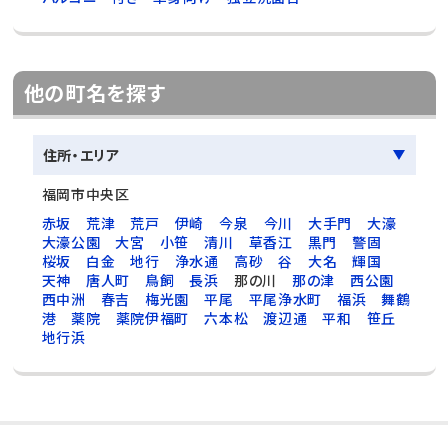
他の町名を探す
住所・エリア
福岡市中央区
赤坂
荒津
荒戸
伊崎
今泉
今川
大手門
大濠
大濠公園
大宮
小笹
清川
草香江
黒門
警固
桜坂
白金
地行
浄水通
高砂
谷
大名
輝国
天神
唐人町
鳥飼
長浜
那の川
那の津
西公園
西中洲
春吉
梅光園
平尾
平尾浄水町
福浜
舞鶴
港
薬院
薬院伊福町
六本松
渡辺通
平和
笹丘
地行浜