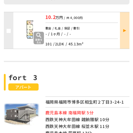
10.2
万円
/ 共
4,000円
部屋
敷金 / 礼金 / 保証 / 敷引
詳細
- / 1ヶ月
/
- / -
101 /
2LDK
/
45.13m²
ｆｏｒｔ 3
アパート
福岡県福岡市博多区相生町２丁目3-24-1
鹿児島本線 南福岡駅 5分
西鉄天神大牟田線 雑餉隈駅 10分
西鉄天神大牟田線 桜並木駅 11分