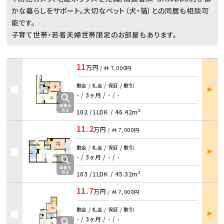
かな暮らしをサポート。大切なペット（犬・猫）との同居も相談可
能です。
子育て世帯・若者夫婦世帯限定のお部屋もあります。
11
万円
/ 共
7,000円
部屋
敷金 / 礼金 / 保証 / 敷引
詳細
- / 3ヶ月
/
- / -
102 /
1LDK
/
46.42m²
11.2
万円
/ 共
7,000円
部屋
敷金 / 礼金 / 保証 / 敷引
詳細
- / 3ヶ月
/
- / -
103 /
1LDK
/
45.32m²
11.7
万円
/ 共
7,000円
部屋
敷金 / 礼金 / 保証 / 敷引
詳細
- / 3ヶ月
/
- / -