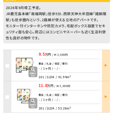
2026年9月竣工予定。
JR鹿児島本線「南福岡駅」徒歩5分、西鉄天神大牟田線「雑餉隈
駅」も徒歩圏内という、2路線が使える立地のアパートです。
モニター付インターホンや防犯カメラ、宅配ボックス設置でセキ
ュリティ面も安心。周辺にはコンビニやスーパーも近く生活利便
性も良好の物件です。
9.5
万円
/ 共
3,000円
部屋
敷金 / 礼金 / 保証 / 敷引
詳細
- / 1ヶ月
/
- / -
101 /
1LDK
/
41.94m²
11.8
万円
/ 共
3,000円
部屋
敷金 / 礼金 / 保証 / 敷引
詳細
- / 1ヶ月
/
- / -
201 /
2LDK
/
53.26m²