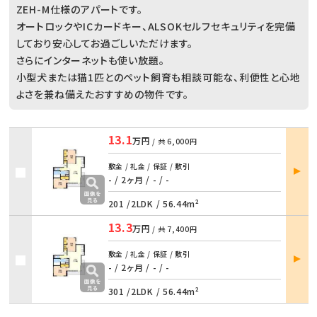
ZEH-M仕様のアパートです。
オートロックやICカードキー、ALSOKセルフセキュリティを完備
しており安心してお過ごしいただけます。
さらにインターネットも使い放題。
小型犬または猫1匹とのペット飼育も相談可能な、利便性と心地
よさを兼ね備えたおすすめの物件です。
13.1
万円
/ 共
6,000円
部屋
敷金 / 礼金 / 保証 / 敷引
詳細
- / 2ヶ月
/
- / -
201 /
2LDK
/
56.44m²
13.3
万円
/ 共
7,400円
部屋
敷金 / 礼金 / 保証 / 敷引
詳細
- / 2ヶ月
/
- / -
301 /
2LDK
/
56.44m²