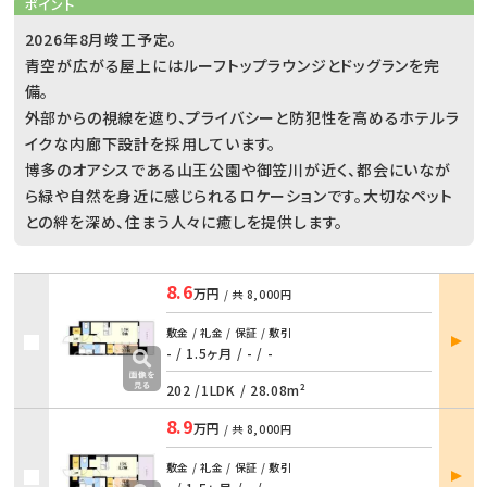
ポイント
2026年8月竣工予定。
青空が広がる屋上にはルーフトップラウンジとドッグランを完
備。
外部からの視線を遮り、プライバシーと防犯性を高めるホテルラ
イクな内廊下設計を採用しています。
博多のオアシスである山王公園や御笠川が近く、都会にいなが
ら緑や自然を身近に感じられるロケーションです。大切なペット
との絆を深め、住まう人々に癒しを提供します。
8.6
万円
/ 共
8,000円
部屋
敷金 / 礼金 / 保証 / 敷引
詳細
- / 1.5ヶ月
/
- / -
202 /
1LDK
/
28.08m²
8.9
万円
/ 共
8,000円
部屋
敷金 / 礼金 / 保証 / 敷引