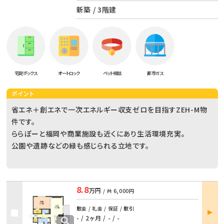
新築 / 3階建
宅配ボックス
オートロック
ペット相談
都市ガス
ポイント
省エネ＋創エネで一次エネルギー収支ゼロを目指すZEH-M物
件です。
ららぽーと福岡や商業施設も近くにあり生活環境充実。
公園や遺跡などの緑も感じられる立地です。
8.8
万円
/ 共
6,000円
部屋
敷金 / 礼金 / 保証 / 敷引
詳細
- / 2ヶ月
/
- / -