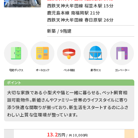
西鉄天神大牟田線 桜並木駅 15分
鹿児島本線 南福岡駅 21分
西鉄天神大牟田線 春日原駅 26分
新築 / 9階建
宅配ボックス
オートロック
ペット相談
都市ガス
エレベーター
ポイント
大切な家族である小型犬や猫と一緒に暮らせる、ペット飼育相
談可能物件。新婚さんやファミリー世帯のライフスタイルに寄り
添う快適な間取りが揃っており、新生活をスタートするのにふさ
わしい上質な住環境が整っています。
13.2
万円
/ 共
10,000円