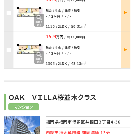
部屋
敷金 / 礼金 / 保証 / 敷引
詳細
- / 2ヶ月
/
- / -
1110 /
2LDK
/
50.31m²
15.9
万円
/ 共
11,000円
部屋
敷金 / 礼金 / 保証 / 敷引
詳細
- / 2ヶ月
/
- / -
1303 /
2LDK
/
48.13m²
ＯＡＫ ＶＩＬＬＡ桜並木クラス
マンション
福岡県福岡市博多区井相田３丁目4-38
西鉄天神大牟田線 雑餉隈駅 13分