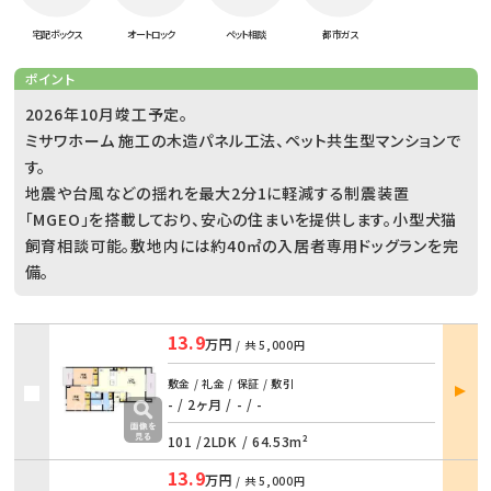
宅配ボックス
オートロック
ペット相談
都市ガス
ポイント
2026年10月竣工予定。
ミサワホーム 施工の木造パネル工法、ペット共生型マンションで
す。
地震や台風などの揺れを最大2分1に軽減する制震装置
「MGEO」を搭載しており、安心の住まいを提供します。小型犬猫
飼育相談可能。敷地内には約40㎡の入居者専用ドッグランを完
備。
13.9
万円
/ 共
5,000円
部屋
敷金 / 礼金 / 保証 / 敷引
詳細
- / 2ヶ月
/
- / -
101 /
2LDK
/
64.53m²
13.9
万円
/ 共
5,000円