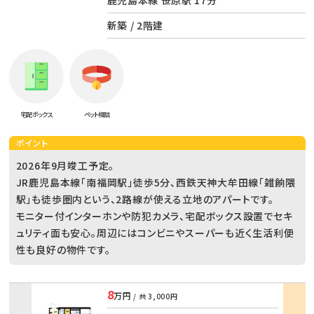
鹿児島本線 笹原駅 17分
新築 / 2階建
宅配ボックス
ペット相談
ポイント
2026年9月竣工予定。
JR鹿児島本線「南福岡駅」徒歩5分、西鉄天神大牟田線「雑餉隈
駅」も徒歩圏内という、2路線が使える立地のアパートです。
モニター付インターホンや防犯カメラ、宅配ボックス設置でセキ
ュリティ面も安心。周辺にはコンビニやスーパーも近く生活利便
性も良好の物件です。
8
万円
/ 共
3,000円