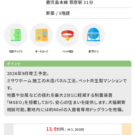
鹿児島本線 笹原駅 31分
新築 / 3階建
宅配ボックス
オートロック
ペット相談
都市ガス
ポイント
2026年9月竣工予定。
ミサワホーム 施工の木造パネル工法、ペット共生型マンションで
す。
地震や台風などの揺れを最大2分1に軽減する制震装置
「MGEO」を搭載しており、安心の住まいを提供します。犬猫飼育
相談可能。敷地内には約40㎡の入居者専用ドッグランを完備。
13.9
万円
/ 共
5,000円