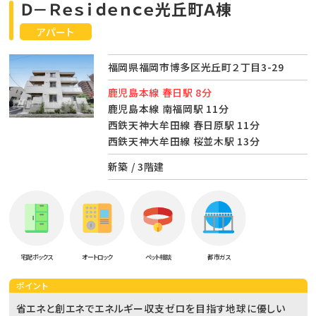
Ｄ－Ｒｅｓｉｄｅｎｃｅ光丘町Ａ棟
アパート
福岡県福岡市博多区光丘町２丁目3-29
鹿児島本線 春日駅 8分
鹿児島本線 南福岡駅 11分
西鉄天神大牟田線 春日原駅 11分
西鉄天神大牟田線 桜並木駅 13分
新築 / 3階建
宅配ボックス
オートロック
ペット相談
都市ガス
ポイント
省エネと創エネでエネルギー収支ゼロを目指す地球に優しい