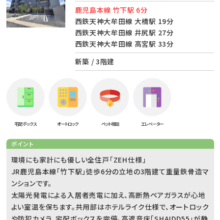
鹿児島本線 竹下駅 6分
西鉄天神大牟田線 大橋駅 19分
西鉄天神大牟田線 井尻駅 27分
西鉄天神大牟田線 高宮駅 33分
新築 / 3階建
宅配ボックス
オートロック
ペット相談
エレベーター
ポイント
環境にも家計にも優しい全住戸「ZEH仕様」
JR鹿児島本線「竹下駅」徒歩6分の立地の3階建て重量鉄骨造マ
ンションです。
太陽光発電による入居者売電に加え、高断熱ペアガラスが心地
よい室温を保ちます。共用部はホテルライク仕様で、オートロック
や防犯カメラ、宅配ボックスを完備。高遮音床「SHAIDD55」が静