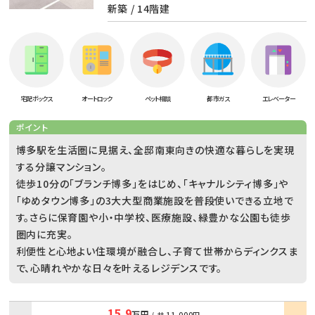
新築 / 14階建
宅配ボックス
オートロック
ペット相談
都市ガス
エレベーター
ポイント
博多駅を生活圏に見据え、全邸南東向きの快適な暮らしを実現
する分譲マンション。
徒歩10分の「ブランチ博多」をはじめ、「キャナルシティ博多」や
「ゆめタウン博多」の3大大型商業施設を普段使いできる立地で
す。さらに保育園や小・中学校、医療施設、緑豊かな公園も徒歩
圏内に充実。
利便性と心地よい住環境が融合し、子育て世帯からディンクスま
で、心晴れやかな日々を叶えるレジデンスです。
15.9
万円
/ 共
11,000円