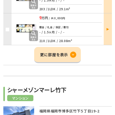
詳細
- / 1.5ヶ月
/
- / -
203 /
1LDK
/
29.1m²
9
万円
/ 共
8,000円
部屋
敷金 / 礼金 / 保証 / 敷引
詳細
- / 1.5ヶ月
/
- / -
210 /
1LDK
/
28.08m²
更に部屋を表示
シャーメゾンマーレ竹下
マンション
福岡県福岡市博多区竹下５丁目19-2