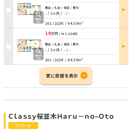
部屋
敷金 / 礼金 / 保証 / 敷引
詳細
- / 2ヶ月
/
- / -
102 /
2LDK
/
64.53m²
14
万円
/ 共
5,000円
部屋
敷金 / 礼金 / 保証 / 敷引
詳細
- / 2ヶ月
/
- / -
201 /
2LDK
/
64.53m²
更に部屋を表示
Ｃｌａｓｓｙ桜並木Ｈａｒｕ－ｎｏ–Ｏｔｏ
アパート