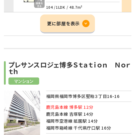
104 /
1LDK
/
48.7m²
更に部屋を表示
プレサンスロジェ博多Ｓｔａｔｉｏｎ Ｎｏｒ
ｔｈ
マンション
福岡県福岡市博多区堅粕３丁目16-16
鹿児島本線 博多駅 12分
鹿児島本線 吉塚駅 14分
福岡市空港線 祇園駅 14分
福岡市箱崎線 千代県庁口駅 16分