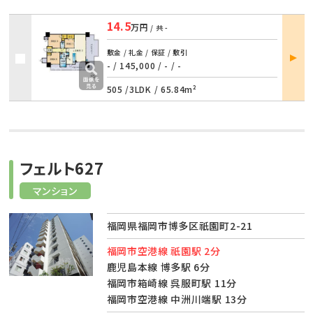
14.5
万円
/ 共
-
部屋
敷金 / 礼金 / 保証 / 敷引
詳細
- / 145,000
/
- / -
505 /
3LDK
/
65.84m²
フェルト627
マンション
福岡県福岡市博多区祇園町2-21
福岡市空港線 祇園駅 2分
鹿児島本線 博多駅 6分
福岡市箱崎線 呉服町駅 11分
福岡市空港線 中洲川端駅 13分