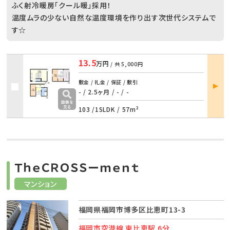
ふく射冷暖房「クール暖」採用！
温度ムラの少ない自然な温度環境を作り出す次世代システムで
す☆
13.5
万円
/ 共
5,000円
部屋
敷金 / 礼金 / 保証 / 敷引
詳細
- / 2.5ヶ月
/
- / -
103 /
1SLDK
/
57m²
ＴｈｅＣＲＯＳＳーｍｅｎｔ
マンション
福岡県福岡市博多区比恵町13-3
福岡市空港線 東比恵駅 6分