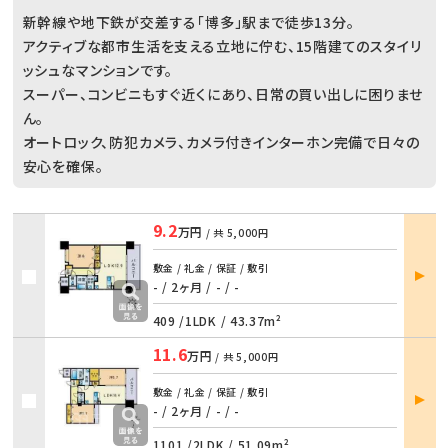
新幹線や地下鉄が交差する「博多」駅まで徒歩13分。
アクティブな都市生活を支える立地に佇む、15階建てのスタイリ
ッシュなマンションです。
スーパー、コンビニもすぐ近くにあり、日常の買い出しに困りませ
ん。
オートロック、防犯カメラ、カメラ付きインターホン完備で日々の
安心を確保。
9.2
万円
/ 共
5,000円
部屋
敷金 / 礼金 / 保証 / 敷引
詳細
- / 2ヶ月
/
- / -
409 /
1LDK
/
43.37m²
11.6
万円
/ 共
5,000円
部屋
敷金 / 礼金 / 保証 / 敷引
詳細
- / 2ヶ月
/
- / -
1101 /
2LDK
/
51.09m²