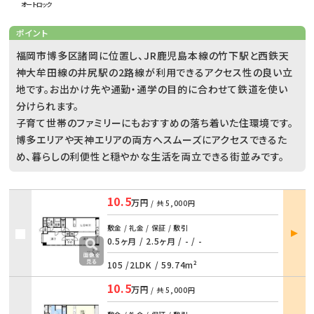
オートロック
ポイント
福岡市博多区諸岡に位置し、JR鹿児島本線の竹下駅と西鉄天
神大牟田線の井尻駅の2路線が利用できるアクセス性の良い立
地です。お出かけ先や通勤・通学の目的に合わせて鉄道を使い
分けられます。
子育て世帯のファミリーにもおすすめの落ち着いた住環境です。
博多エリアや天神エリアの両方へスムーズにアクセスできるた
め、暮らしの利便性と穏やかな生活を両立できる街並みです。
10.5
万円
/ 共
5,000円
部屋
敷金 / 礼金 / 保証 / 敷引
詳細
0.5ヶ月 / 2.5ヶ月
/
- / -
105 /
2LDK
/
59.74m²
10.5
万円
/ 共
5,000円