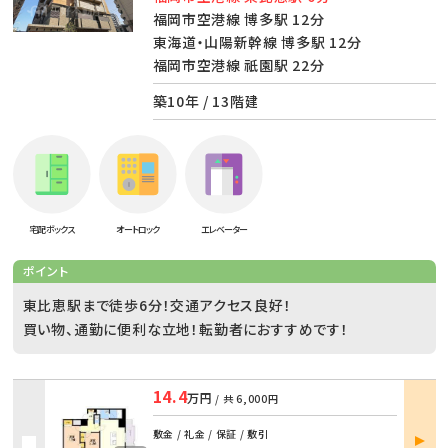
福岡市空港線 博多駅 12分
東海道・山陽新幹線 博多駅 12分
福岡市空港線 祇園駅 22分
築10年 / 13階建
宅配ボックス
オートロック
エレベーター
ポイント
東比恵駅まで徒歩6分！交通アクセス良好！
買い物、通勤に便利な立地！転勤者におすすめです！
14.4
万円
/ 共
6,000円
部屋
敷金 / 礼金 / 保証 / 敷引