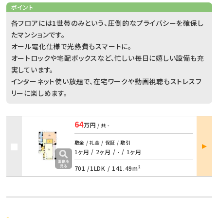
ポイント
各フロアには1世帯のみという、圧倒的なプライバシーを確保し
たマンションです。
オール電化仕様で光熱費もスマートに。
オートロックや宅配ボックスなど、忙しい毎日に嬉しい設備も充
実しています。
インターネット使い放題で、在宅ワークや動画視聴もストレスフ
リーに楽しめます。
64
万円
/ 共
-
部屋
敷金 / 礼金 / 保証 / 敷引
詳細
1ヶ月 / 2ヶ月
/
- / 1ヶ月
701 /
1LDK
/
141.49m²