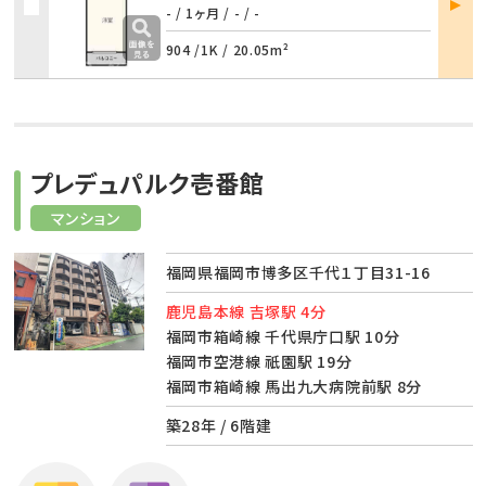
- / 1ヶ月
/
- / -
詳細
904 /
1K
/
20.05m²
プレデュパルク壱番館
マンション
福岡県福岡市博多区千代１丁目31-16
鹿児島本線 吉塚駅 4分
福岡市箱崎線 千代県庁口駅 10分
福岡市空港線 祇園駅 19分
福岡市箱崎線 馬出九大病院前駅 8分
築28年 / 6階建