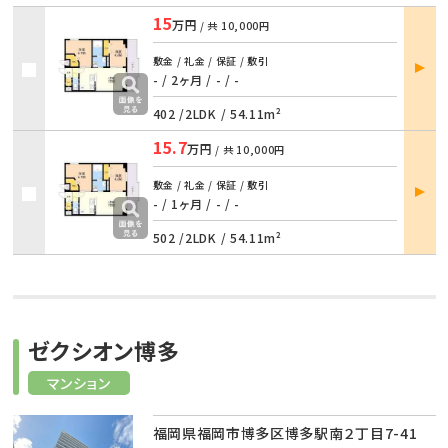
15
万円
/ 共
10,000円
部屋
敷金 / 礼金 / 保証 / 敷引
詳細
- / 2ヶ月
/
- / -
402 /
2LDK
/
54.11m²
15.7
万円
/ 共
10,000円
部屋
敷金 / 礼金 / 保証 / 敷引
詳細
- / 1ヶ月
/
- / -
502 /
2LDK
/
54.11m²
ゼクシオン博多
マンション
福岡県福岡市博多区博多駅南２丁目7-41