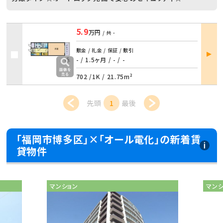
5.9
万円
/ 共
-
部屋
敷金 / 礼金 / 保証 / 敷引
詳細
- / 1.5ヶ月
/
- / -
702 /
1K
/
21.75m²
先頭
1
最後
「福岡市博多区」×「オール電化」の新着賃
貸物件
マンション
マン