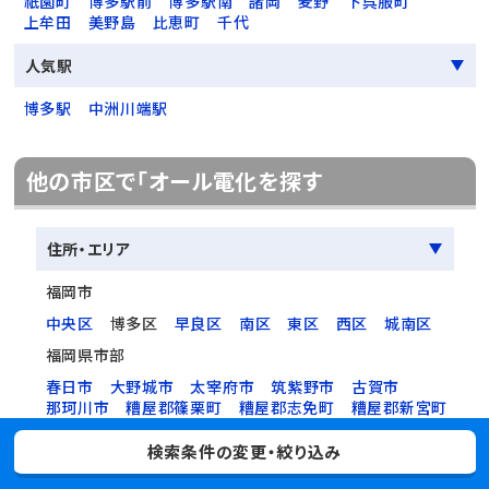
祇園町
博多駅前
博多駅南
諸岡
麦野
下呉服町
上牟田
美野島
比恵町
千代
人気駅
博多駅
中洲川端駅
他の市区で「オール電化を探す
住所・エリア
福岡市
中央区
博多区
早良区
南区
東区
西区
城南区
福岡県市部
春日市
大野城市
太宰府市
筑紫野市
古賀市
那珂川市
糟屋郡篠栗町
糟屋郡志免町
糟屋郡新宮町
糟屋郡粕屋町
検索条件の変更・絞り込み