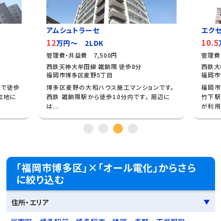
エクセレンテシャルム
エス
10.5
5.9
万円～ 2LDK
万
管理費・共益費 5,000円
管理費
西鉄大牟田 井尻 徒歩15分
鹿児島
福岡市博多区諸岡3丁目
福岡市
ンです。
福岡市博多区諸岡に位置し、JR鹿児島本線の
博多駅
周辺に
竹下駅と西鉄天神大牟田線の井尻駅の2路線
マンシ
が利用で...
安心...
「福岡市博多区」×「オール電化」からさら
に絞り込む
住所・エリア