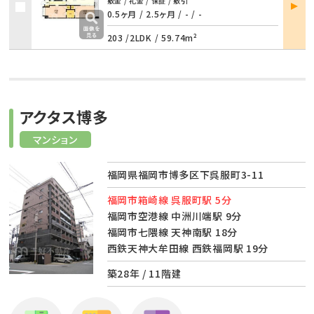
部屋
敷金 / 礼金 / 保証 / 敷引
詳細
0.5ヶ月 / 2.5ヶ月
/
- / -
203 /
2LDK
/
59.74m²
アクタス博多
マンション
福岡県福岡市博多区下呉服町3-11
福岡市箱崎線 呉服町駅 5分
福岡市空港線 中洲川端駅 9分
福岡市七隈線 天神南駅 18分
西鉄天神大牟田線 西鉄福岡駅 19分
築28年 / 11階建