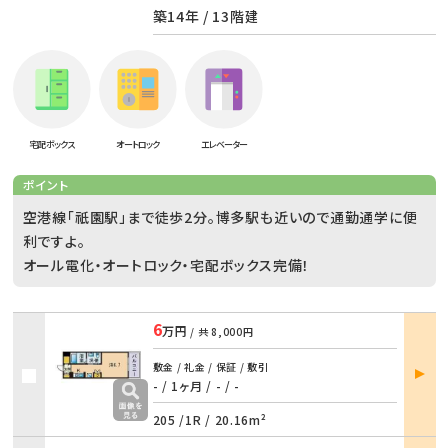
築14年 / 13階建
宅配ボックス
オートロック
エレベーター
ポイント
空港線「祇園駅」まで徒歩2分。博多駅も近いので通勤通学に便
利ですよ。
オール電化・オートロック・宅配ボックス完備！
6
万円
/ 共
8,000円
部屋
敷金 / 礼金 / 保証 / 敷引
詳細
- / 1ヶ月
/
- / -
205 /
1R
/
20.16m²