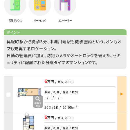
宅配ボックス
オートロック
エレベーター
ポイント
呉服町駅から徒歩5分、中洲川端駅も徒歩圏内という、オンもオ
フも充実するロケーション。
日勤の管理員に加え、防犯カメラやオートロックを備えた、セキ
ュリティに配慮された分譲タイプのマンションです。
6
万円
/ 共
5,000円
部屋
敷金 / 礼金 / 保証 / 敷引
詳細
- / -
/
- / -
303 /
1K
/
20.05m²
6
万円
/ 共
3,000円
敷金 / 礼金 / 保証 / 敷引
部屋