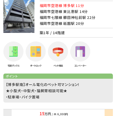
福岡市空港線 博多駅 11分
福岡市空港線 東比恵駅 14分
福岡市七隈線 櫛田神社前駅 22分
福岡市空港線 祇園駅 20分
築1年 / 14階建
宅配ボックス
オートロック
ペット相談
エレベーター
ポイント
【博多駅南】オール電化のペット可マンション！
★小型犬・中型犬・猫飼育相談可能★
・駐車場・バイク置場
15
万円
/ 共
6,000円