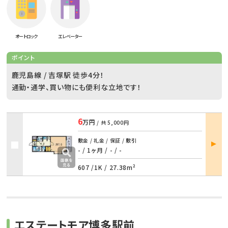
オートロック
エレベーター
ポイント
鹿児島線 / 吉塚駅 徒歩4分！
通勤・通学、買い物にも便利な立地です！
6
万円
/ 共
5,000円
部屋
敷金 / 礼金 / 保証 / 敷引
詳細
- / 1ヶ月
/
- / -
607 /
1K
/
27.38m²
エステートモア博多駅前