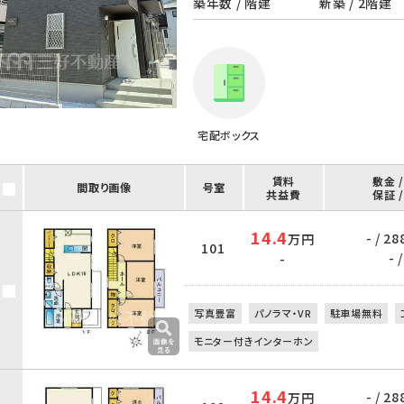
築年数 / 階建
新築 / 2階建
宅配ボックス
賃料
敷金 
間取り画像
号室
共益費
保証 
14.4
- / 28
万円
101
- /
-
写真豊富
パノラマ・VR
駐車場無料
モニター付きインターホン
14.4
- / 28
万円