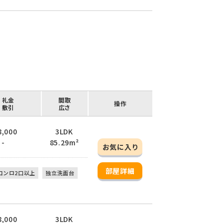
/ 礼金
間取
操作
/ 敷引
広さ
8,000
3LDK
 -
85.29m²
お気に入り
部屋詳細
コンロ2口以上
独立洗面台
8,000
3LDK