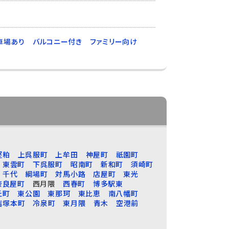
車場あり
バルコニー付き
ファミリー向け
堅粕
上呉服町
上牟田
神屋町
祇園町
東雲町
下呉服町
昭南町
新和町
須崎町
千代
綱場町
対馬小路
店屋町
東光
奈良屋町
西月隈
西春町
博多駅東
丘町
東公園
東那珂
東比恵
南八幡町
吉塚本町
冷泉町
東月隈
青木
空港前