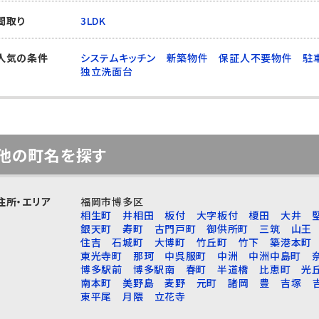
間取り
3LDK
人気の条件
システムキッチン
新築物件
保証人不要物件
駐
独立洗面台
他の町名を探す
住所・エリア
福岡市博多区
相生町
井相田
板付
大字板付
榎田
大井
銀天町
寿町
古門戸町
御供所町
三筑
山王
住吉
石城町
大博町
竹丘町
竹下
築港本町
東光寺町
那珂
中呉服町
中洲
中洲中島町
博多駅前
博多駅南
春町
半道橋
比恵町
光
南本町
美野島
麦野
元町
諸岡
豊
吉塚
東平尾
月隈
立花寺