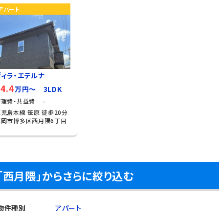
アパート
ヴィラ・エテルナ
4.4
万円～ 3LDK
管理費・共益費 -
児島本線 笹原 徒歩20分
福岡市博多区西月隈6丁目
「西月隈」からさらに絞り込む
物件種別
アパート