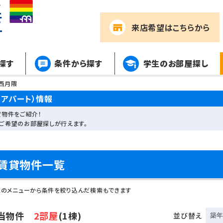
来店希望
はこちらから
探す
条件から探す
学生のお部屋探し
西月隈
アパート）情報
物件をご紹介！
ご希望のお部屋探しが行えます。
賃貸物件一覧
左のメニューから条件を絞り込んだ検索もできます
当物件
2部屋
(1棟)
並び替え