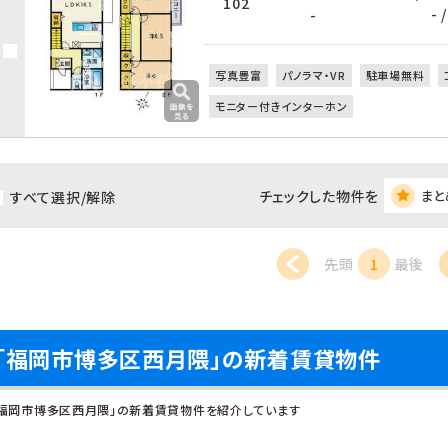
102
- /
-
写真豊富
パノラマ・VR
駐車場無料
モニター付きインターホン
チェックした物件を
まと
すべて選択/解除
先頭
1
最後
「福岡市博多区西月隈」の新着賃貸物件
「福岡市博多区西月隈」の新着賃貸物件を紹介しています