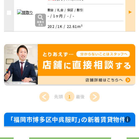
部屋
敷金 / 礼金 / 保証 / 敷引
詳細
- / 1ヶ月
/
- / -
202 /
1K
/
22.61m²
先頭
1
最後
「福岡市博多区中呉服町」の新着賃貸物件