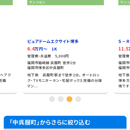
マンション
マン
ピュアドームエクサイト博多
Ｓ－Ｒ
6.4
11.5
万円～ 1K
管理費・共益費 5,000円
管理費
福岡市箱崎線 呉服町 徒歩2分
福岡市
福岡市博多区中呉服町
福岡市
多へアク
地下鉄 呉服町駅まで徒歩2分。 オートロッ
地下鉄
完備
ク・TVモニターホン・宅配ボックス完備の分譲
博多方
マン...
境です.
「中呉服町」からさらに絞り込む