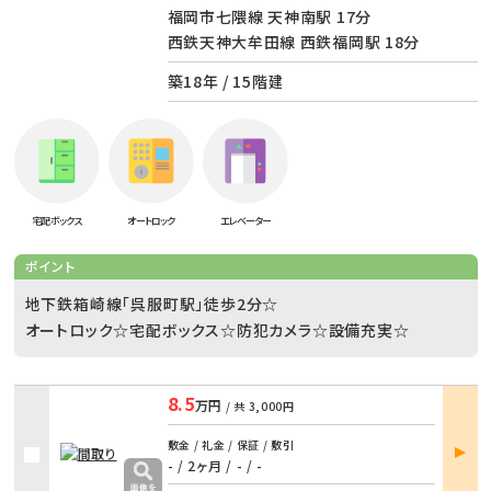
福岡市七隈線 天神南駅 17分
西鉄天神大牟田線 西鉄福岡駅 18分
築18年 / 15階建
宅配ボックス
オートロック
エレベーター
ポイント
地下鉄箱崎線「呉服町駅」徒歩2分☆
オートロック☆宅配ボックス☆防犯カメラ☆設備充実☆
8.5
万円
/ 共
3,000円
部屋
敷金 / 礼金 / 保証 / 敷引
詳細
- / 2ヶ月
/
- / -