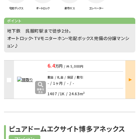
宅配ボックス
オートロック
都市ガス
エレベーター
ポイント
地下鉄 呉服町駅まで徒歩2分。
オートロック・TVモニターホン・宅配ボックス完備の分譲マンシ
ョン♪
6.4
万円
/ 共
5,000円
部屋
敷金 / 礼金 / 保証 / 敷引
詳細
- / 1ヶ月
/
- / -
1407 /
1K
/
24.63m²
ピュアドームエクサイト博多アネックス
マンション