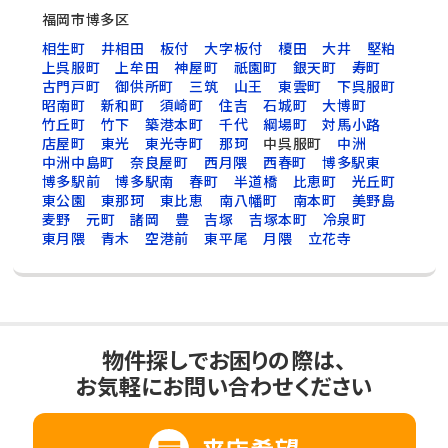
福岡市博多区
相生町
井相田
板付
大字板付
榎田
大井
堅粕
上呉服町
上牟田
神屋町
祇園町
銀天町
寿町
古門戸町
御供所町
三筑
山王
東雲町
下呉服町
昭南町
新和町
須崎町
住吉
石城町
大博町
竹丘町
竹下
築港本町
千代
綱場町
対馬小路
店屋町
東光
東光寺町
那珂
中呉服町
中洲
中洲中島町
奈良屋町
西月隈
西春町
博多駅東
博多駅前
博多駅南
春町
半道橋
比恵町
光丘町
東公園
東那珂
東比恵
南八幡町
南本町
美野島
麦野
元町
諸岡
豊
吉塚
吉塚本町
冷泉町
東月隈
青木
空港前
東平尾
月隈
立花寺
物件探しでお困りの際は、
お気軽にお問い合わせください