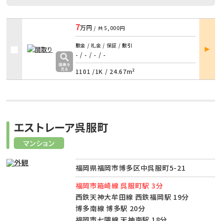
7
万円
/ 共
5,000円
部屋
敷金 / 礼金 / 保証 / 敷引
詳細
- / -
/
- / -
1101 /
1K
/
24.67m²
エストレーア呉服町
マンション
福岡県福岡市博多区中呉服町5-21
福岡市箱崎線 呉服町駅 3分
西鉄天神大牟田線 西鉄福岡駅 19分
博多南線 博多駅 20分
福岡市七隈線 天神南駅 18分