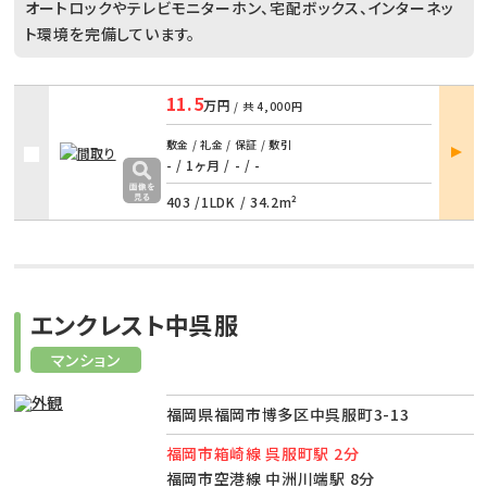
オートロックやテレビモニターホン、宅配ボックス、インターネッ
ト環境を完備しています。
11.5
万円
/ 共
4,000円
部屋
敷金 / 礼金 / 保証 / 敷引
詳細
- / 1ヶ月
/
- / -
403 /
1LDK
/
34.2m²
エンクレスト中呉服
マンション
福岡県福岡市博多区中呉服町3-13
福岡市箱崎線 呉服町駅 2分
福岡市空港線 中洲川端駅 8分