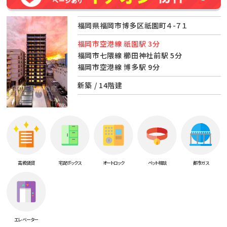
福岡県福岡市博多区祇園町４-７１
福岡市空港線 祇園駅 3分
福岡市七隈線 櫛田神社前駅 5分
福岡市空港線 博多駅 9分
新築 / 14階建
高級賃貸
宅配ボックス
オートロック
ペット相談
都市ガス
エレベーター