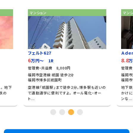
マンション
マン
フェルト627
Ａｄｅ
6
8.8
万円～ 1R
万
管理費・共益費 8,000円
管理費
福岡市空港線 祇園 徒歩2分
福岡市
福岡市博多区祇園町
福岡市
。 地下
空港線「祇園駅」まで徒歩2分。博多駅も近いの
地下鉄
下鉄の
で通勤通学に便利ですよ。 オール電化・オー
かけに
ト...
ンな...