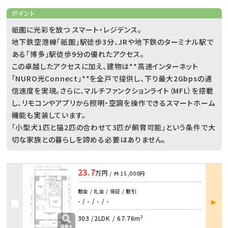
ポイント
祇園に光彩を放つ スマート・レジデンス。
地下鉄空港線「祇園」駅徒歩3分、JRや地下鉄のターミナル駅で
ある「博多」駅徒歩9分の優れたアクセス。
この卓越したアクセスに加え、建物は**高速インターネット
「NURO光Connect」**を全戸で提供し、下り最大2Gbpsの通
信速度を実現。さらに、マルチファンクションライト（MFL）を搭載
し、リモコンやアプリから照明・空調を操作できるスマートホーム
機能も実装しています。
「小型犬1匹と猫2匹の合わせて3匹が飼育可能」という条件で大
切な家族との暮らしを諦める必要はありません。
23.7
万円
/ 共
15,000円
敷金 / 礼金 / 保証 / 敷引
部屋
- / -
/
- / -
詳細
303 /
2LDK
/
67.76m²