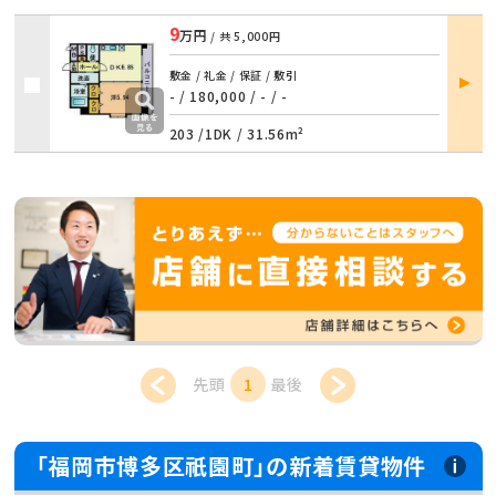
9
万円
/ 共
5,000円
部屋
敷金 / 礼金 / 保証 / 敷引
詳細
- / 180,000
/
- / -
203 /
1DK
/
31.56m²
先頭
1
最後
「福岡市博多区祇園町」の新着賃貸物件