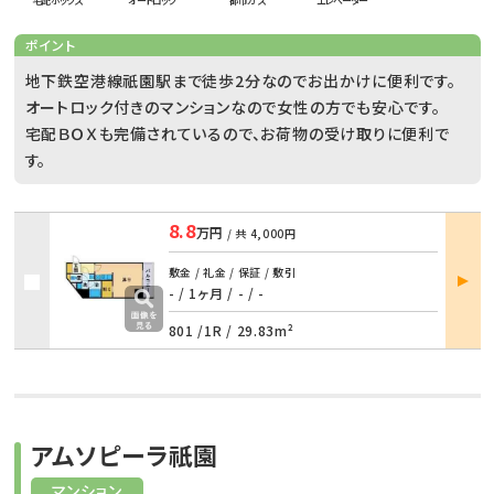
宅配ボックス
オートロック
都市ガス
エレベーター
ポイント
地下鉄空港線祇園駅まで徒歩2分なのでお出かけに便利です。
オートロック付きのマンションなので女性の方でも安心です。
宅配ＢＯＸも完備されているので、お荷物の受け取りに便利で
す。
8.8
万円
/ 共
4,000円
部屋
敷金 / 礼金 / 保証 / 敷引
詳細
- / 1ヶ月
/
- / -
801 /
1R
/
29.83m²
アムソピーラ祇園
マンション