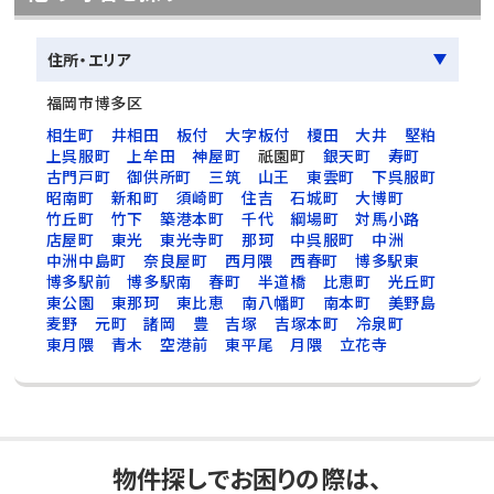
住所・エリア
福岡市博多区
相生町
井相田
板付
大字板付
榎田
大井
堅粕
上呉服町
上牟田
神屋町
祇園町
銀天町
寿町
古門戸町
御供所町
三筑
山王
東雲町
下呉服町
昭南町
新和町
須崎町
住吉
石城町
大博町
竹丘町
竹下
築港本町
千代
綱場町
対馬小路
店屋町
東光
東光寺町
那珂
中呉服町
中洲
中洲中島町
奈良屋町
西月隈
西春町
博多駅東
博多駅前
博多駅南
春町
半道橋
比恵町
光丘町
東公園
東那珂
東比恵
南八幡町
南本町
美野島
麦野
元町
諸岡
豊
吉塚
吉塚本町
冷泉町
東月隈
青木
空港前
東平尾
月隈
立花寺
物件探しでお困りの際は、