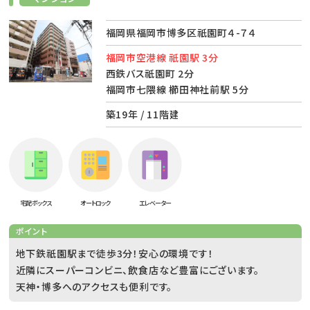
福岡県福岡市博多区祇園町４-７４
福岡市空港線 祇園駅 3分
西鉄バス祇園町 2分
福岡市七隈線 櫛田神社前駅 5分
築19年 / 11階建
宅配ボックス
オートロック
エレベーター
ポイント
地下鉄祇園駅まで徒歩3分！安心の環境です！
近隣にスーパーコンビニ、飲食店など豊富にございます。
天神・博多へのアクセスも便利です。