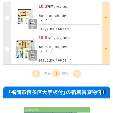
10.3
万円
/ 共
5,000円
部屋
敷金 / 礼金 / 保証 / 敷引
詳細
- / -
/
- / -
505 /
2LDK
/
60.01m²
10.5
万円
/ 共
5,000円
部屋
敷金 / 礼金 / 保証 / 敷引
詳細
- / -
/
- / -
805 /
2LDK
/
60.01m²
先頭
1
最後
「福岡市博多区大字板付」の新着賃貸物件
マンション