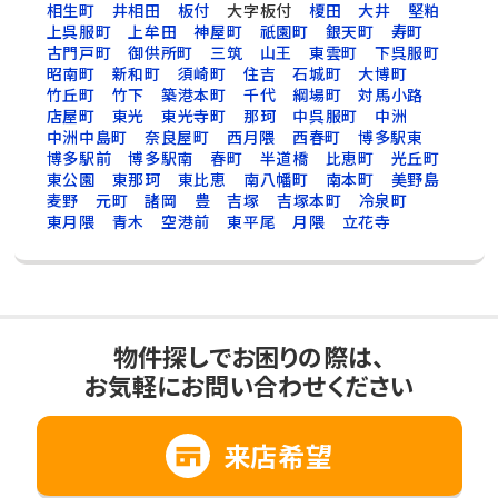
相生町
井相田
板付
大字板付
榎田
大井
堅粕
上呉服町
上牟田
神屋町
祇園町
銀天町
寿町
古門戸町
御供所町
三筑
山王
東雲町
下呉服町
昭南町
新和町
須崎町
住吉
石城町
大博町
竹丘町
竹下
築港本町
千代
綱場町
対馬小路
店屋町
東光
東光寺町
那珂
中呉服町
中洲
中洲中島町
奈良屋町
西月隈
西春町
博多駅東
博多駅前
博多駅南
春町
半道橋
比恵町
光丘町
東公園
東那珂
東比恵
南八幡町
南本町
美野島
麦野
元町
諸岡
豊
吉塚
吉塚本町
冷泉町
東月隈
青木
空港前
東平尾
月隈
立花寺
物件探しでお困りの際は、
お気軽にお問い合わせください
来店希望