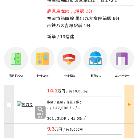
鹿児島本線 吉塚駅 2分
福岡市箱崎線 馬出九大病院前駅 6分
西鉄バス吉塚駅前 1分
新築 / 13階建
宅配ボックス
オートロック
ペット相談
都市ガス
エレベーター
14.2
万円
/ 共
10,000円
部屋
敷金 / 礼金 / 保証 / 敷引
詳細
- / 142,000
/
- / -
201 /
2LDK
/
45.09m²
9.3
万円
/ 共
5,000円