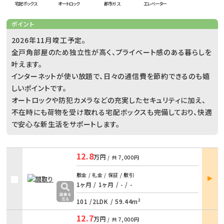
宅配ボックス
オートロック
都市ガス
エレベーター
ポイント
2026年11月竣工予定。
全戸角部屋のため独立性が高く、プライベート感のある暮らしを
叶えます。
インターネットが使い放題で、日々の通信費を節約できるのも嬉
しいポイントです。
オートロックや防犯カメラなどの充実したセキュリティに加え、
不在時にも荷物を受け取れる宅配ボックスも完備しており、快適
で安心な新生活をサポートします。
12.8
万円
/ 共
7,000円
部屋
敷金 / 礼金 / 保証 / 敷引
詳細
1ヶ月 / 1ヶ月
/
- / -
101 /
2LDK
/
59.44m²
12.7
万円
/ 共
7,000円