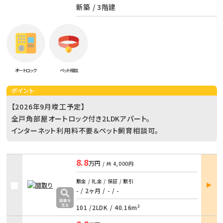
新築 / 3階建
オートロック
ペット相談
ポイント
【2026年9月竣工予定】
全戸角部屋オートロック付き2LDKアパート。
インターネット利用料不要＆ペット飼育相談可。
8.8
万円
/ 共
4,000円
部屋
敷金 / 礼金 / 保証 / 敷引
詳細
- / 2ヶ月
/
- / -
101 /
2LDK
/
40.16m²