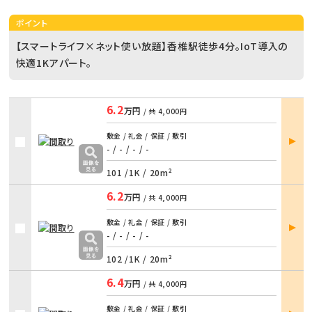
ポイント
【スマートライフ×ネット使い放題】香椎駅徒歩4分。IoT導入の
快適1Kアパート。
6.2
万円
/ 共
4,000円
部屋
敷金 / 礼金 / 保証 / 敷引
詳細
- / -
/
- / -
101 /
1K
/
20m²
6.2
万円
/ 共
4,000円
部屋
敷金 / 礼金 / 保証 / 敷引
詳細
- / -
/
- / -
102 /
1K
/
20m²
6.4
万円
/ 共
4,000円
部屋
敷金 / 礼金 / 保証 / 敷引