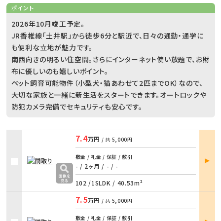
ポイント
2026年10月竣工予定。
JR香椎線「土井駅」から徒歩6分と駅近で、日々の通勤・通学に
も便利な立地が魅力です。
南西向きの明るい住空間。さらにインターネット使い放題で、お財
布に優しいのも嬉しいポイント。
ペット飼育可能物件（小型犬・猫あわせて2匹までOK）なので、
大切な家族と一緒に新生活をスタートできます。オートロックや
防犯カメラ完備でセキュリティも安心です。
7.4
万円
/ 共
5,000円
部屋
敷金 / 礼金 / 保証 / 敷引
詳細
- / 2ヶ月
/
- / -
102 /
1SLDK
/
40.53m²
7.5
万円
/ 共
5,000円
部屋
敷金 / 礼金 / 保証 / 敷引