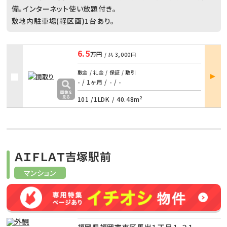
備。インターネット使い放題付き。
敷地内駐車場(軽区画)1台あり。
6.5
万円
/ 共
3,000円
部屋
敷金 / 礼金 / 保証 / 敷引
詳細
- / 1ヶ月
/
- / -
101 /
1LDK
/
40.48m²
ＡＩＦＬＡＴ吉塚駅前
マンション
福岡県福岡市東区馬出１丁目１-２１