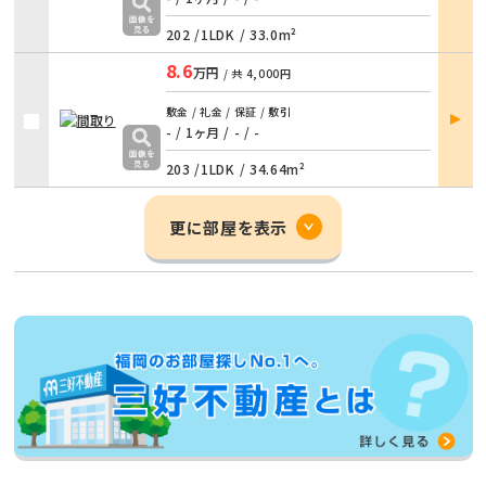
202 /
1LDK
/
33.0m²
8.6
万円
/ 共
4,000円
部屋
敷金 / 礼金 / 保証 / 敷引
詳細
- / 1ヶ月
/
- / -
203 /
1LDK
/
34.64m²
更に部屋を表示