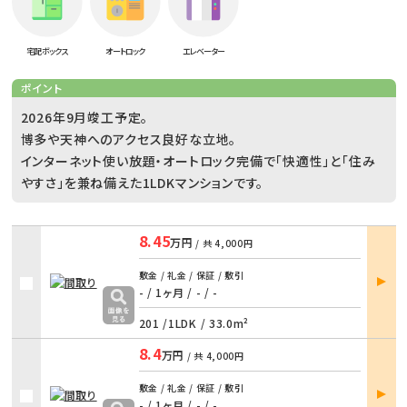
宅配ボックス
オートロック
エレベーター
ポイント
2026年9月竣工予定。
博多や天神へのアクセス良好な立地。
インターネット使い放題・オートロック完備で「快適性」と「住み
やすさ」を兼ね備えた1LDKマンションです。
8.45
万円
/ 共
4,000円
部屋
敷金 / 礼金 / 保証 / 敷引
詳細
- / 1ヶ月
/
- / -
201 /
1LDK
/
33.0m²
8.4
万円
/ 共
4,000円
部屋
敷金 / 礼金 / 保証 / 敷引
詳細
- / 1ヶ月
/
- / -