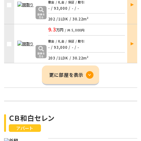
部屋
敷金 / 礼金 / 保証 / 敷引
詳細
- / 93,000
/
- / -
202 /
1LDK
/
30.22m²
9.3
万円
/ 共
5,000円
部屋
敷金 / 礼金 / 保証 / 敷引
詳細
- / 93,000
/
- / -
203 /
1LDK
/
30.22m²
更に部屋を表示
ＣＢ和白セレン
アパート