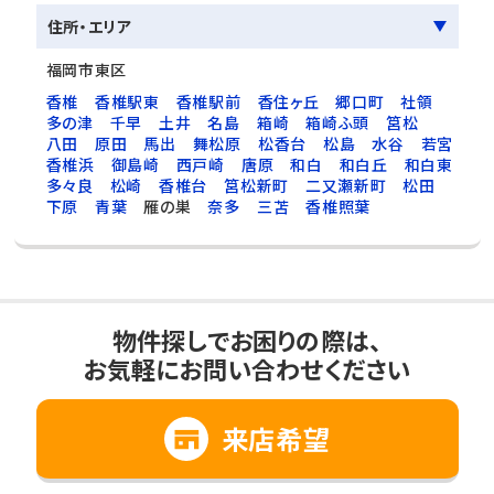
住所・エリア
福岡市東区
香椎
香椎駅東
香椎駅前
香住ヶ丘
郷口町
社領
多の津
千早
土井
名島
箱崎
箱崎ふ頭
筥松
八田
原田
馬出
舞松原
松香台
松島
水谷
若宮
香椎浜
御島崎
西戸崎
唐原
和白
和白丘
和白東
多々良
松崎
香椎台
筥松新町
二又瀬新町
松田
下原
青葉
雁の巣
奈多
三苫
香椎照葉
物件探しでお困りの際は、
お気軽にお問い合わせください
来店希望