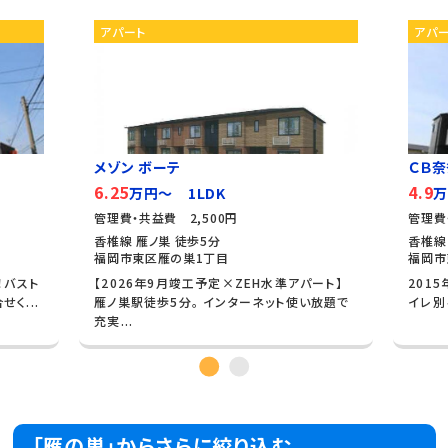
アパート
アパ
メゾン ボーテ
ＣＢ
6.25
4.9
万円～ 1LDK
万
管理費・共益費 2,500円
管理費
香椎線 雁ノ巣 徒歩5分
香椎線
福岡市東区雁の巣1丁目
福岡市
！バスト
【2026年9月竣工予定×ZEH水準アパート】
201
く...
雁ノ巣駅徒歩5分。 インターネット使い放題で
イレ別
充実...
「雁の巣」からさらに絞り込む