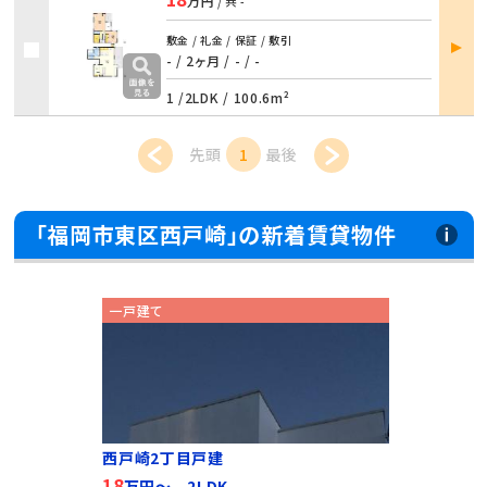
万円
/ 共
-
部屋
敷金 / 礼金 / 保証 / 敷引
詳細
- / 2ヶ月
/
- / -
1 /
2LDK
/
100.6m²
先頭
1
最後
「福岡市東区西戸崎」の新着賃貸物件
一戸建て
西戸崎2丁目戸建
18
万円～ 2LDK