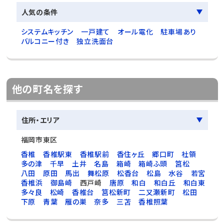
人気の条件
システムキッチン
一戸建て
オール電化
駐車場あり
バルコニー付き
独立洗面台
他の町名を探す
住所・エリア
福岡市東区
香椎
香椎駅東
香椎駅前
香住ヶ丘
郷口町
社領
多の津
千早
土井
名島
箱崎
箱崎ふ頭
筥松
八田
原田
馬出
舞松原
松香台
松島
水谷
若宮
香椎浜
御島崎
西戸崎
唐原
和白
和白丘
和白東
多々良
松崎
香椎台
筥松新町
二又瀬新町
松田
下原
青葉
雁の巣
奈多
三苫
香椎照葉