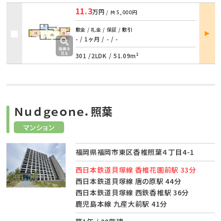
11.3
万円
/ 共
5,000円
部屋
敷金 / 礼金 / 保証 / 敷引
詳細
- / 1ヶ月
/
- / -
301 /
2LDK
/
51.09m²
Ｎｕｄｇｅｏｎｅ．照葉
マンション
福岡県福岡市東区香椎照葉４丁目4-1
西日本鉄道貝塚線 香椎花園前駅 33分
西日本鉄道貝塚線 唐の原駅 44分
西日本鉄道貝塚線 西鉄香椎駅 36分
鹿児島本線 九産大前駅 41分