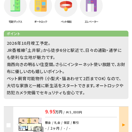
宅配ボックス
オートロック
ペット相談
エレベーター
ポイント
2026年10月竣工予定。
JR香椎線「土井駅」から徒歩6分と駅近で、日々の通勤・通学に
も便利な立地が魅力です。
南西向きの明るい住空間。さらにインターネット使い放題で、お財
布に優しいのも嬉しいポイント。
ペット飼育可能物件（小型犬・猫あわせて2匹までOK）なので、
大切な家族と一緒に新生活をスタートできます。オートロックや
防犯カメラ完備でセキュリティも安心です。
9.95
万円
/ 共
5,000円
部屋
敷金 / 礼金 / 保証 / 敷引
詳細
- / 2ヶ月
/
- / -