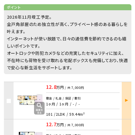
ポイント
2026年11月竣工予定。
全戸角部屋のため独立性が高く、プライベート感のある暮らしを
叶えます。
インターネットが使い放題で、日々の通信費を節約できるのも嬉
しいポイントです。
オートロックや防犯カメラなどの充実したセキュリティに加え、
不在時にも荷物を受け取れる宅配ボックスも完備しており、快適
で安心な新生活をサポートします。
12.8
万円
/ 共
7,000円
部屋
敷金 / 礼金 / 保証 / 敷引
詳細
1ヶ月 / 1ヶ月
/
- / -
101 /
2LDK
/
59.44m²
12.7
万円
/ 共
7,000円