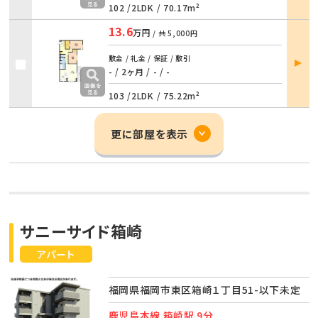
102 /
2LDK
/
70.17m²
13.6
万円
/ 共
5,000円
部屋
敷金 / 礼金 / 保証 / 敷引
詳細
- / 2ヶ月
/
- / -
103 /
2LDK
/
75.22m²
更に部屋を表示
サニーサイド箱崎
アパート
福岡県福岡市東区箱崎１丁目51-以下未定
鹿児島本線 箱崎駅 9分