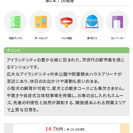
築1年 / 20階建
宅配ボックス
オートロック
ペット相談
都市ガス
エレベーター
ポイント
アイランドシティの豊かな緑に包まれた、次世代の都市美を感じ
るマンションです。
広大なアイランドシティ中央公園や照葉積水ハウスアリーナが
至近にあり、休日のお出かけや運動も思いのまま。
小型犬の飼育が可能で、愛犬との散歩コースにも事欠きません。
平置きや自走式立体駐車場を完備し、お車の出し入れもスムー
ズ。先進の利便性と自然が調和する、開放感あふれる照葉エリア
で上質な日常を。
14.7
万円
/ 共
10,000円