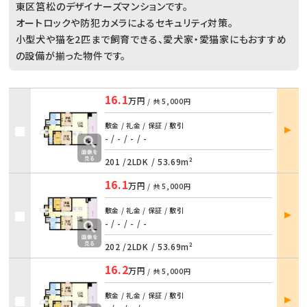
東区筥松のデザイナーズマンションです。
オートロックや防犯カメラによるセキュリティ対策。
小型犬や猫を2匹まで飼育できる、愛犬家・愛猫家にもおすすめ
の設備が揃った物件です。
16.1
万円
/ 共
5,000円
部屋
敷金 / 礼金 / 保証 / 敷引
詳細
- / -
/
- / -
201 /
2LDK
/
53.69m²
16.1
万円
/ 共
5,000円
部屋
敷金 / 礼金 / 保証 / 敷引
詳細
- / -
/
- / -
202 /
2LDK
/
53.69m²
16.2
万円
/ 共
5,000円
部屋
敷金 / 礼金 / 保証 / 敷引