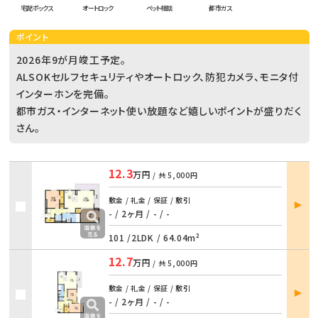
宅配ボックス
オートロック
ペット相談
都市ガス
ポイント
2026年9が月竣工予定。
ALSOKセルフセキュリティやオートロック、防犯カメラ、モニタ付
インターホンを完備。
都市ガス・インターネット使い放題など嬉しいポイントが盛りだく
さん。
12.3
万円
/ 共
5,000円
部屋
敷金 / 礼金 / 保証 / 敷引
詳細
- / 2ヶ月
/
- / -
101 /
2LDK
/
64.04m²
12.7
万円
/ 共
5,000円
部屋
敷金 / 礼金 / 保証 / 敷引
詳細
- / 2ヶ月
/
- / -