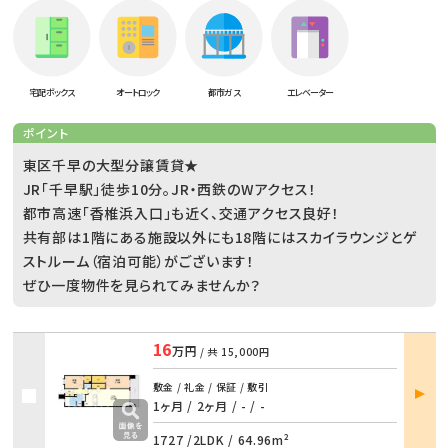
宅配ボックス
オートロック
都市ガス
エレベーター
ポイント
東区千早の大型分譲賃貸★
JR「千早駅」徒歩10分。JR・西鉄のWアクセス！
都市高速「香椎浜入口」も近く、交通アクセス良好！
共有部は1階にある施設以外にも18階にはスカイラウンジとゲ
ストルーム（宿泊可能）がございます！
ぜひ一度物件を見られてみませんか？
16
万円
/ 共
15,000円
部屋
敷金 / 礼金 / 保証 / 敷引
詳細
1ヶ月 / 2ヶ月
/
- / -
1727 /
2LDK
/
64.96m²