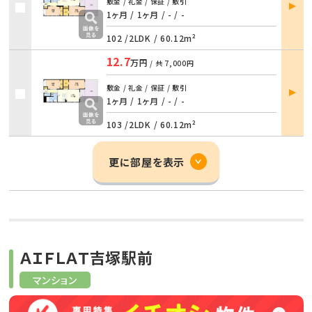
部屋
敷金 / 礼金 / 保証 / 敷引
詳細
1ヶ月 / 1ヶ月
/
- / -
102 /
2LDK
/
60.12m²
12.7
万円
/ 共
7,000円
部屋
敷金 / 礼金 / 保証 / 敷引
詳細
1ヶ月 / 1ヶ月
/
- / -
103 /
2LDK
/
60.12m²
更に部屋を表示
ＡＩＦＬＡＴ吉塚駅前
マンション