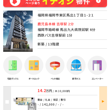
福岡県福岡市東区馬出１丁目１-２１
鹿児島本線 吉塚駅 2分
福岡市箱崎線 馬出九大病院前駅 6分
西鉄バス吉塚駅前 1分
新築 / 13階建
宅配ボックス
オートロック
ペット相談
都市ガス
エレベーター
14.2
万円
/ 共
10,000円
部屋
敷金 / 礼金 / 保証 / 敷引
詳細
- / 142,000
/
- / -