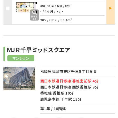
部屋
敷金 / 礼金 / 保証 / 敷引
詳細
- / 1ヶ月
/
- / -
905 /
2LDK
/
80.4m²
ＭＪＲ千早ミッドスクエア
マンション
福岡県福岡市東区千早５丁目9-8
西日本鉄道貝塚線 香椎宮前駅 4分
西日本鉄道貝塚線 西鉄香椎駅 9分
香椎線 香椎駅 10分
鹿児島本線 千早駅 13分
築1年 / 18階建