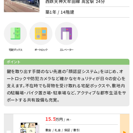
西鉄天神大牟田線 高宮駅 24分
築1年 / 14階建
宅配ボックス
オートロック
エレベーター
ポイント
鍵を取り出す手間のない先進の「顔認証システム」をはじめ、オ
ートロックや防犯カメラなど確かなセキュリティが日々の安心を
支えます。不在時でも荷物を受け取れる宅配ボックスや、敷地内
の駐輪場・バイク置き場・駐車場など、アクティブな都市生活をサ
ポートする共有設備も充実。
15.5
万円
/ 共
-
部屋
敷金 / 礼金 / 保証 / 敷引