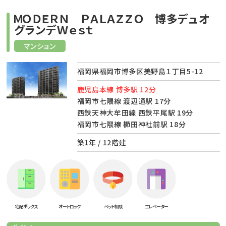
ＭＯＤＥＲＮ ＰＡＬＡＺＺＯ 博多デュオ
グランデＷｅｓｔ
マンション
福岡県福岡市博多区美野島１丁目5-12
鹿児島本線 博多駅 12分
福岡市七隈線 渡辺通駅 17分
西鉄天神大牟田線 西鉄平尾駅 19分
福岡市七隈線 櫛田神社前駅 18分
築1年 / 12階建
宅配ボックス
オートロック
ペット相談
エレベーター