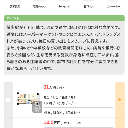
高級賃貸
宅配ボックス
オートロック
都市ガス
エレベーター
ポイント
博多駅が利用可能で、通勤や通学、お出かけに便利な立地です。
近隣にはスーパーマーケットやコンビニエンスストア、ドラッグス
トアが揃っており、毎日の買い出しもスムーズに行えます。
また、小学校や中学校などの教育機関をはじめ、病院や銀行、心
安らぐ公園など、生活を支える施設が身近に点在しています。落
ち着きのある住環境の中で、都市の利便性を存分に享受できる
豊かな暮らしが叶います。
21
万円
/ 共
-
部屋
敷金 / 礼金 / 保証 / 敷引
詳細
1ヶ月 / 2ヶ月
/
- / -
419 /
3LDK
/
67.01m²
13.5
万円
/ 共
10,000円