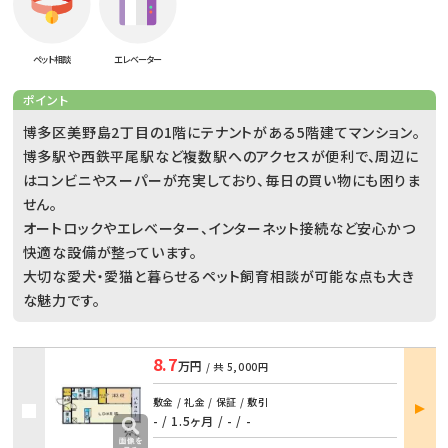
ペット相談
エレベーター
ポイント
博多区美野島2丁目の1階にテナントがある5階建てマンション。
博多駅や西鉄平尾駅など複数駅へのアクセスが便利で、周辺に
はコンビニやスーパーが充実しており、毎日の買い物にも困りま
せん。
オートロックやエレベーター、インターネット接続など安心かつ
快適な設備が整っています。
大切な愛犬・愛猫と暮らせるペット飼育相談が可能な点も大き
な魅力です。
8.7
万円
/ 共
5,000円
部屋
敷金 / 礼金 / 保証 / 敷引
詳細
- / 1.5ヶ月
/
- / -