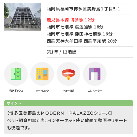
福岡県福岡市博多区美野島１丁目5-1
鹿児島本線 博多駅 12分
福岡市七隈線 渡辺通駅 18分
福岡市七隈線 櫛田神社前駅 16分
西鉄天神大牟田線 西鉄平尾駅 20分
築1年 / 12階建
宅配ボックス
オートロック
ペット相談
エレベーター
ポイント
【博多区美野島のＭＯＤＥＲＮ ＰＡＬＡＺＺＯシリーズ】
ペット飼育相談可能。インターネット使い放題で動画やリモート
も快適です。