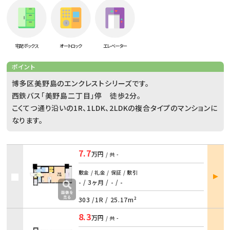
宅配ボックス
オートロック
エレベーター
ポイント
博多区美野島のエンクレストシリーズです。
西鉄バス「美野島二丁目」停 徒歩2分。
こくてつ通り沿いの1R、1LDK、2LDKの複合タイプのマンションに
なります。
7.7
万円
/ 共
-
部屋
敷金 / 礼金 / 保証 / 敷引
詳細
- / 3ヶ月
/
- / -
303 /
1R
/
25.17m²
8.3
万円
/ 共
-