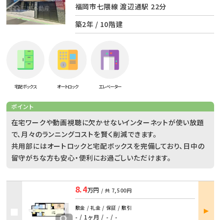
福岡市七隈線 渡辺通駅 22分
築2年 / 10階建
宅配ボックス
オートロック
エレベーター
ポイント
在宅ワークや動画視聴に欠かせないインターネットが使い放題
で、月々のランニングコストを賢く削減できます。
共用部にはオートロックと宅配ボックスを完備しており、日中の
留守がちな方も安心・便利にお過ごしいただけます。
8.4
万円
/ 共
7,500円
部屋
敷金 / 礼金 / 保証 / 敷引
詳細
- / 1ヶ月
/
- / -