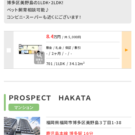
博多区美野島の1LDK・2LDK！
ペット飼育相談可能♪
コンビニ・スーパーも近くにございます！
8.4
万円
/ 共
5,000円
部屋
敷金 / 礼金 / 保証 / 敷引
詳細
- / 2ヶ月
/
- / -
701 /
1LDK
/
34.12m²
ＰＲＯＳＰＥＣＴ ＨＡＫＡＴＡ
マンション
福岡県福岡市博多区美野島３丁目1-38
鹿児島本線 博多駅 16分