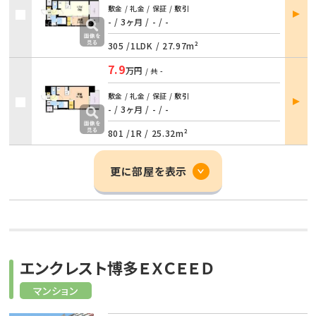
部屋
敷金 / 礼金 / 保証 / 敷引
詳細
- / 3ヶ月
/
- / -
305 /
1LDK
/
27.97m²
7.9
万円
/ 共
-
部屋
敷金 / 礼金 / 保証 / 敷引
詳細
- / 3ヶ月
/
- / -
801 /
1R
/
25.32m²
更に部屋を表示
エンクレスト博多ＥＸＣＥＥＤ
マンション