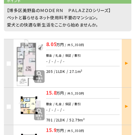
ポイント
【博多区美野島のＭＯＤＥＲＮ ＰＡＬＡＺＺＯシリーズ】
ペットと暮らせるネット使用料不要のマンション。
愛犬との快適な新生活をここから始めませんか。
8.05
万円
/ 共
5,350円
敷金 / 礼金 / 保証 / 敷引
部屋
- / -
/
- / -
詳細
205 /
1LDK
/
27.1m²
15.8
万円
/ 共
5,350円
部屋
敷金 / 礼金 / 保証 / 敷引
詳細
- / -
/
- / -
701 /
2LDK
/
52.79m²
15.9
万円
/ 共
5,350円