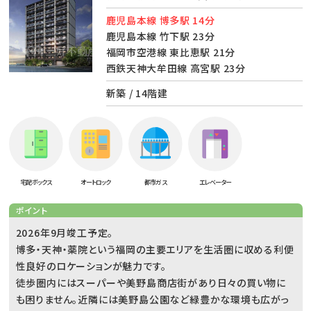
鹿児島本線 博多駅 14分
鹿児島本線 竹下駅 23分
福岡市空港線 東比恵駅 21分
西鉄天神大牟田線 高宮駅 23分
新築 / 14階建
宅配ボックス
オートロック
都市ガス
エレベーター
ポイント
2026年9月竣工予定。
博多・天神・薬院という福岡の主要エリアを生活圏に収める利便
性良好のロケーションが魅力です。
徒歩圏内にはスーパーや美野島商店街があり日々の買い物に
も困りません。近隣には美野島公園など緑豊かな環境も広がっ