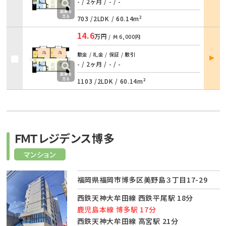
詳細
- / 2ヶ月
/
- / -
703 /
2LDK
/
60.14m²
14.6
万円
/ 共
6,000円
部屋
敷金 / 礼金 / 保証 / 敷引
詳細
- / 2ヶ月
/
- / -
1103 /
2LDK
/
60.14m²
ＦＭＴレジデンス博多
マンション
福岡県福岡市博多区美野島３丁目17-29
西鉄天神大牟田線 西鉄平尾駅 18分
鹿児島本線 博多駅 17分
西鉄天神大牟田線 高宮駅 21分