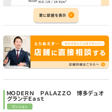
918 /
1R
/
24.92m²
更に部屋を表示
ＭＯＤＥＲＮ ＰＡＬＡＺＺＯ 博多デュオ
グランデＥａｓｔ
マンション