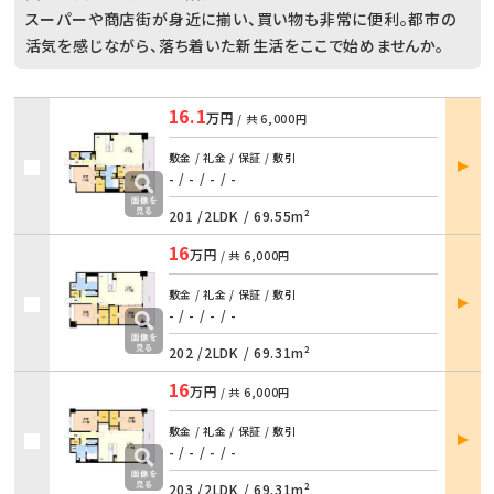
スーパーや商店街が身近に揃い、買い物も非常に便利。都市の
活気を感じながら、落ち着いた新生活をここで始めませんか。
16.1
万円
/ 共
6,000円
部屋
敷金 / 礼金 / 保証 / 敷引
詳細
- / -
/
- / -
201 /
2LDK
/
69.55m²
16
万円
/ 共
6,000円
部屋
敷金 / 礼金 / 保証 / 敷引
詳細
- / -
/
- / -
202 /
2LDK
/
69.31m²
16
万円
/ 共
6,000円
部屋
敷金 / 礼金 / 保証 / 敷引
詳細
- / -
/
- / -
203 /
2LDK
/
69.31m²