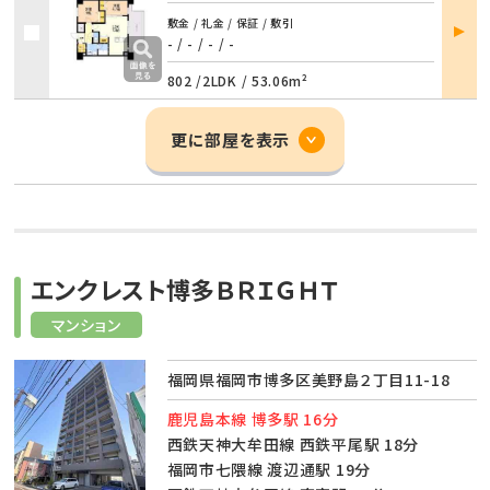
部屋
敷金 / 礼金 / 保証 / 敷引
詳細
- / -
/
- / -
802 /
2LDK
/
53.06m²
更に部屋を表示
エンクレスト博多ＢＲＩＧＨＴ
マンション
福岡県福岡市博多区美野島２丁目11-18
鹿児島本線 博多駅 16分
西鉄天神大牟田線 西鉄平尾駅 18分
福岡市七隈線 渡辺通駅 19分