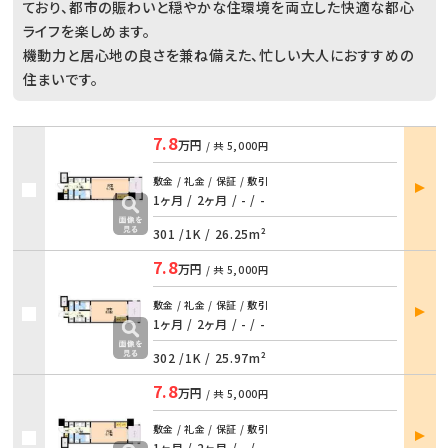
ており、都市の賑わいと穏やかな住環境を両立した快適な都心
ライフを楽しめます。
機動力と居心地の良さを兼ね備えた、忙しい大人におすすめの
住まいです。
7.8
万円
/ 共
5,000円
部屋
敷金 / 礼金 / 保証 / 敷引
詳細
1ヶ月 / 2ヶ月
/
- / -
301 /
1K
/
26.25m²
7.8
万円
/ 共
5,000円
部屋
敷金 / 礼金 / 保証 / 敷引
詳細
1ヶ月 / 2ヶ月
/
- / -
302 /
1K
/
25.97m²
7.8
万円
/ 共
5,000円
部屋
敷金 / 礼金 / 保証 / 敷引
詳細
1ヶ月 / 2ヶ月
/
- / -