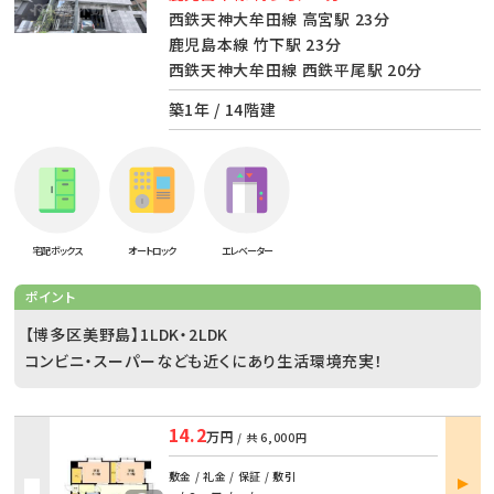
西鉄天神大牟田線 高宮駅 23分
鹿児島本線 竹下駅 23分
西鉄天神大牟田線 西鉄平尾駅 20分
築1年 / 14階建
宅配ボックス
オートロック
エレベーター
ポイント
【博多区美野島】1LDK・2LDK
コンビニ・スーパーなども近くにあり生活環境充実！
14.2
万円
/ 共
6,000円
部屋
敷金 / 礼金 / 保証 / 敷引