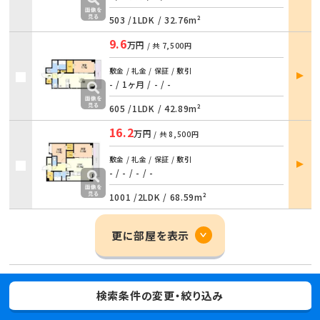
503 /
1LDK
/
32.76m²
9.6
万円
/ 共
7,500円
部屋
敷金 / 礼金 / 保証 / 敷引
詳細
- / 1ヶ月
/
- / -
605 /
1LDK
/
42.89m²
16.2
万円
/ 共
8,500円
部屋
敷金 / 礼金 / 保証 / 敷引
詳細
- / -
/
- / -
1001 /
2LDK
/
68.59m²
更に部屋を表示
検索条件の変更・絞り込み