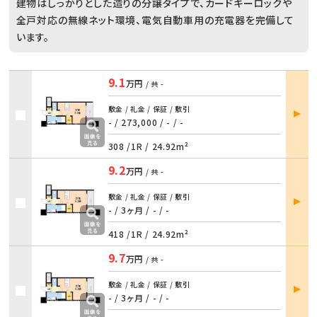
建物はしっかりとした造りの分譲タイプで、カードキーロックや
全戸対応の無線ネット環境、電気自動車用の充電器を完備して
います。
9.1
万円
/ 共
-
部屋
敷金 / 礼金 / 保証 / 敷引
詳細
- / 273,000
/
- / -
308 /
1R
/
24.92m²
9.2
万円
/ 共
-
部屋
敷金 / 礼金 / 保証 / 敷引
詳細
- / 3ヶ月
/
- / -
418 /
1R
/
24.92m²
9.7
万円
/ 共
-
部屋
敷金 / 礼金 / 保証 / 敷引
詳細
- / 3ヶ月
/
- / -