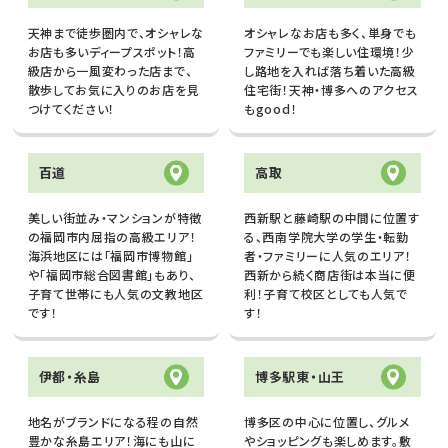
天神まで徒歩圏内で、オシャレな
オシャレなお店も多く、単身でも
お店も多いディープスポット！高
ファミリーでも楽しい住環境！少
級店から一風変わった店まで、
し路地を入れば落ち着いた高級
散歩してお気に入りのお店を見
住宅街！天神・博多へのアクセス
つけてください！
もgood！
百道
高取
美しい街並み・マンションが特徴
西新駅と藤崎駅の中間に位置す
の福岡市内屈指の高級エリア！
る、西南学院大学の学生・転勤
海浜地区には「福岡市博物館」
者・ファミリーに人気のエリア！
や「福岡市総合図書館」もあり、
西新から続く商店街は本当に便
子育て世帯にも人気の文教地区
利！子育て校区としても人気で
です！
す！
伊都・糸島
博多駅東・山王
地名がブランドになる程の自然
博多区の中心に位置し、グルメ
豊かな糸島エリア！海にも山に
やショッピングも楽しめます。敷