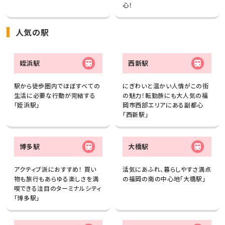
心！
人気の駅
姪浜駅
西新駅
駅から徒歩圏内でほぼすべての
にぎわいと温かい人情がこの街
生活に必要な行動が完結する
の魅力！転勤族にも大人気の福
「姪浜駅」
岡市西部エリアにある副都心
「西新駅」
博多駅
大橋駅
アクティブ派におすすめ！ 買い
活気にあふれ、暮らしやすさ満点
物も旅行もあらゆる楽しさを満
の福岡の南の中心地「大橋駅」
喫できる注目のターミナルシティ
「博多駅」