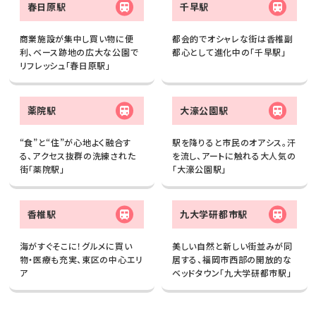
春日原駅
千早駅
商業施設が集中し買い物に便
都会的でオシャレな街は香椎副
利、ベース跡地の広大な公園で
都心として進化中の「千早駅」
リフレッシュ「春日原駅」
薬院駅
大濠公園駅
“食”と“住”が心地よく融合す
駅を降りると市民のオアシス。汗
る、アクセス抜群の洗練された
を流し、アートに触れる大人気の
街「薬院駅」
「大濠公園駅」
香椎駅
九大学研都市駅
海がすぐそこに！グルメに買い
美しい自然と新しい街並みが同
物・医療も充実、東区の中心エリ
居する、福岡市西部の開放的な
ア
ベッドタウン「九大学研都市駅」