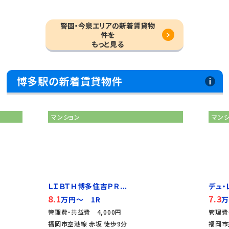
警固・今泉エリアの新着賃貸物
件を
もっと見る
博多駅の新着賃貸物件
マンション
マ
デュ・レジア博多レジデンス
Ｒ
7.3
7.
万円～ 1R
管理費・共益費 8,000円
管理
福岡市空港線 赤坂 徒歩9分
福