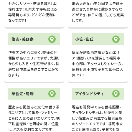
も近く、リゾート感ある暮らしに
地の大きな山王公園では子供を
憧れます！九州大学移転による
遊ばせたり静かに散歩をするな
再開発もあり、どんどん便利に
どができ、休日の過ごし方も充実
なってます！
します。
住吉・美野島
小笹・笹丘
博多区の中心に近く、交通の利
福岡が誇る自然豊かな山エリ
便性が高いエリアですが、大通り
ア！西鉄バスを活用して福岡市
から少し入ると住宅街が多く、快
中心部にアクセスしやすい一方、
適な都市生活を過ごすことがで
家賃もお手頃で子育て世帯に人
きます。
気です！
草香江・鳥飼
アイランドシティ
歴史ある街並みと文化の香り漂
現在も開発中である香椎照葉・
うエリアとして単身・ファミリー
アイランドシティは、利便性と美
ともに人気の高いエリアです。地
しい街並みが両立する福岡屈指
下鉄空港線・七隈線の間に位置
のリゾートエリアです！福岡市立
し、バスも便利なエリアです。
こども病院もあり、子育ても安