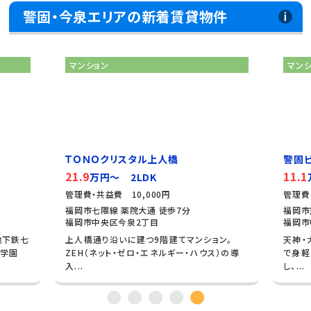
警固・今泉エリアの新着賃貸物件
マンション
マ
警固ビューアパートメント
プ
11.1
19
万円～ 1LDK
管理費・共益費 8,000円
管理
福岡市空港線 赤坂 徒歩9分
福
福岡市中央区警固2丁目
福
ション。
天神・大濠公園も徒歩圏内。洗練された「警固」
中
ウス）の導
で身軽に暮らす。 中央区警固2丁目に位置
ベ
し、...