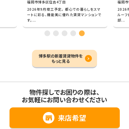
福岡市博多区比恵町
福
らしをスマ
2026年8月竣工予定。 青空が広がる屋上には
2
ンションで
ルーフトップラウンジとドッグランを完備。 外
福
部...
好の
博多駅の新着賃貸物件を
もっと見る
物件探しでお困りの際は、
お気軽にお問い合わせください
来店希望