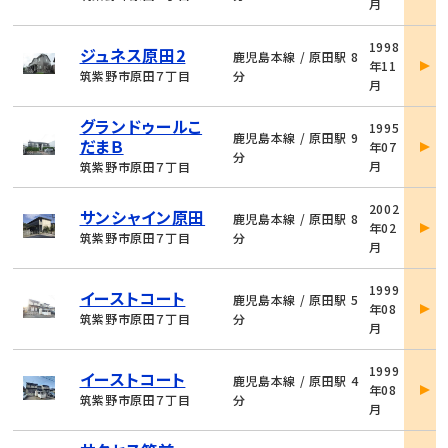
月
細
物
1998
ジュネス原田2
件
鹿児島本線 / 原田駅 8
年11
詳
筑紫野市原田７丁目
分
月
細
物
グランドゥールこ
1995
件
鹿児島本線 / 原田駅 9
だまＢ
年07
詳
分
月
筑紫野市原田７丁目
細
物
2002
サンシャイン原田
件
鹿児島本線 / 原田駅 8
年02
詳
筑紫野市原田７丁目
分
月
細
物
1999
イーストコート
件
鹿児島本線 / 原田駅 5
年08
詳
筑紫野市原田７丁目
分
月
細
物
1999
イーストコート
件
鹿児島本線 / 原田駅 4
年08
詳
筑紫野市原田７丁目
分
月
細
物