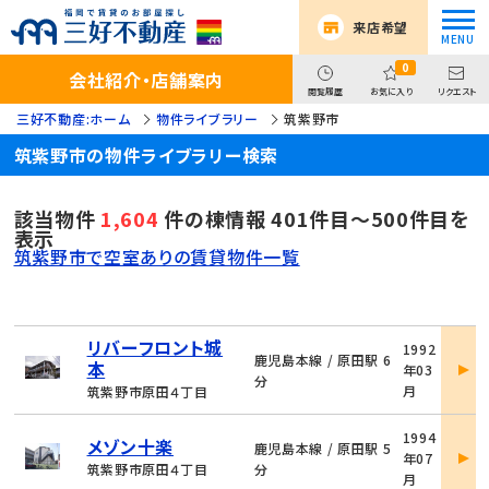
来店希望
0
会社紹介・店舗案内
閲覧履歴
お気に入り
リクエスト
三好不動産:ホーム
物件ライブラリー
筑紫野市
筑紫野市の物件ライブラリー検索
該当物件
1,604
件の棟情報 401件目～500件目を
表示
筑紫野市で空室ありの賃貸物件一覧
物
リバーフロント城
1992
件
鹿児島本線 / 原田駅 6
本
年03
詳
分
月
筑紫野市原田４丁目
細
物
1994
メゾン十楽
件
鹿児島本線 / 原田駅 5
年07
詳
筑紫野市原田４丁目
分
月
細