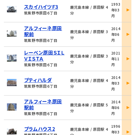
物
1993
スカイハイツＦ3
件
鹿児島本線 / 原田駅 4
年03
詳
筑紫野市原田６丁目
分
月
細
物
アルフィーネ原田
2014
件
鹿児島本線 / 原田駅 3
駅前
年06
詳
分
月
筑紫野市原田６丁目
細
物
レーベン原田ＳＩＬ
2021
件
鹿児島本線 / 原田駅 3
ＶＩＳＴＡ
年11
詳
分
月
筑紫野市原田６丁目
細
物
2014
プティハルダ
件
鹿児島本線 / 原田駅 4
年03
詳
筑紫野市原田６丁目
分
月
細
物
アルフィーネ原田
2014
件
鹿児島本線 / 原田駅 5
駅前
年06
詳
分
月
筑紫野市原田６丁目
細
物
1996
プラムハウス2
件
鹿児島本線 / 原田駅 4
年03
詳
筑紫野市原田６丁目
分