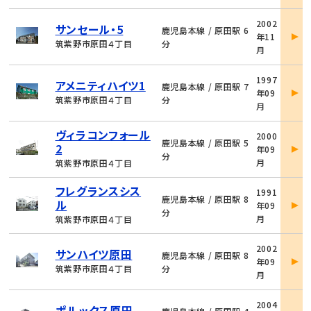
物
2002
サンセール・5
件
鹿児島本線 / 原田駅 6
年11
詳
筑紫野市原田４丁目
分
月
細
物
1997
アメニティハイツ1
件
鹿児島本線 / 原田駅 7
年09
詳
筑紫野市原田４丁目
分
月
細
物
ヴィラコンフォール
2000
件
鹿児島本線 / 原田駅 5
2
年09
詳
分
月
筑紫野市原田４丁目
細
物
フレグランスシス
1991
件
鹿児島本線 / 原田駅 8
ル
年09
詳
分
月
筑紫野市原田４丁目
細
物
2002
サンハイツ原田
件
鹿児島本線 / 原田駅 8
年09
詳
筑紫野市原田４丁目
分
月
細
物
2004
ポルックス原田
件