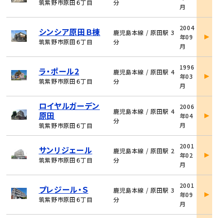
詳
筑紫野市原田６丁目
分
月
細
物
2004
シンシア原田Ｂ棟
件
鹿児島本線 / 原田駅 3
年09
詳
筑紫野市原田６丁目
分
月
細
物
1996
ラ・ポール2
件
鹿児島本線 / 原田駅 4
年03
詳
筑紫野市原田６丁目
分
月
細
物
ロイヤルガーデン
2006
件
鹿児島本線 / 原田駅 4
原田
年04
詳
分
月
筑紫野市原田６丁目
細
物
2001
サンリジェール
件
鹿児島本線 / 原田駅 2
年02
詳
筑紫野市原田６丁目
分
月
細
物
2001
プレジール・Ｓ
件
鹿児島本線 / 原田駅 3
年09
詳
筑紫野市原田６丁目
分
月
細