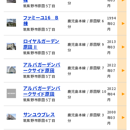
詳
分
月
筑紫野市原田５丁目
細
物
ファミーユ16 B
1994
件
鹿児島本線 / 原田駅 6
棟
年02
詳
分
月
筑紫野市原田５丁目
細
物
ロイヤルガーデン
2013
件
鹿児島本線 / 原田駅 9
原田Ⅱ
年03
詳
分
月
筑紫野市原田５丁目
細
物
アルバガーデンパ
2022
件
鹿児島本線 / 原田駅 7
ークサイド原田
年07
詳
分
月
筑紫野市原田５丁目
細
物
アルバガーデンパ
2022
件
鹿児島本線 / 原田駅 10
ークサイド原田
年04
詳
分
月
筑紫野市原田５丁目
細
物
2000
サンユウブレス
件
鹿児島本線 / 原田駅 3
年03
詳
筑紫野市原田６丁目
分
月
細