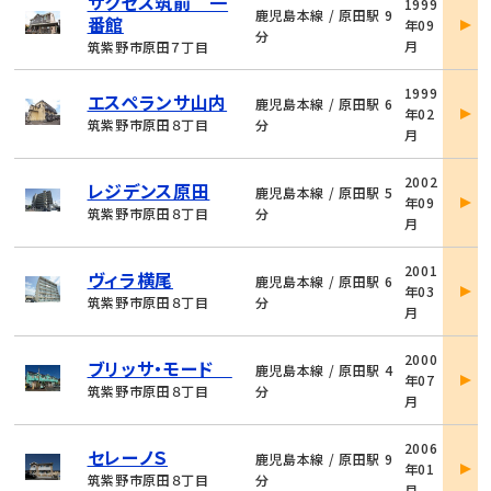
サクセス筑前 一
1999
件
鹿児島本線 / 原田駅 9
番館
年09
詳
分
月
筑紫野市原田７丁目
細
物
1999
エスペランサ山内
件
鹿児島本線 / 原田駅 6
年02
詳
筑紫野市原田８丁目
分
月
細
物
2002
レジデンス原田
件
鹿児島本線 / 原田駅 5
年09
詳
筑紫野市原田８丁目
分
月
細
物
2001
ヴィラ横尾
件
鹿児島本線 / 原田駅 6
年03
詳
筑紫野市原田８丁目
分
月
細
物
2000
ブリッサ・モード
件
鹿児島本線 / 原田駅 4
年07
詳
筑紫野市原田８丁目
分
月
細
物
2006
セレーノＳ
件
鹿児島本線 / 原田駅 9
年01
詳
筑紫野市原田８丁目
分
月