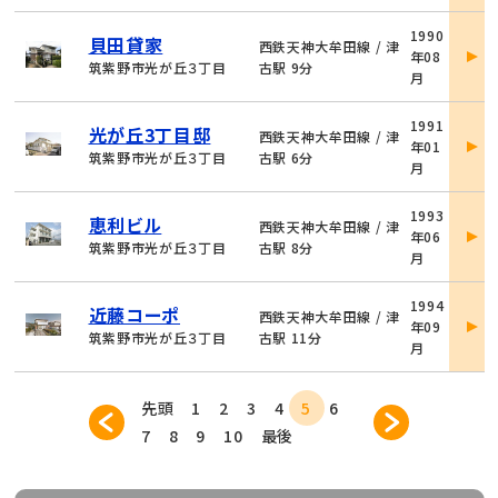
物
1990
貝田貸家
件
西鉄天神大牟田線 / 津
年08
詳
筑紫野市光が丘３丁目
古駅 9分
月
細
物
1991
光が丘3丁目邸
件
西鉄天神大牟田線 / 津
年01
詳
筑紫野市光が丘３丁目
古駅 6分
月
細
物
1993
恵利ビル
件
西鉄天神大牟田線 / 津
年06
詳
筑紫野市光が丘３丁目
古駅 8分
月
細
物
1994
近藤コーポ
件
西鉄天神大牟田線 / 津
年09
詳
筑紫野市光が丘３丁目
古駅 11分
月
細
先頭
1
2
3
4
5
6
7
8
9
10
最後