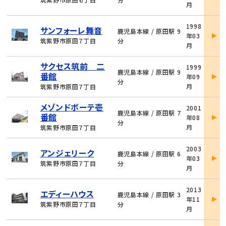
月
細
物
1998
サンフォーレ舞音
件
鹿児島本線 / 原田駅 9
年03
詳
筑紫野市原田７丁目
分
月
細
物
サクセス筑前 二
1999
件
鹿児島本線 / 原田駅 9
番館
年09
詳
分
月
筑紫野市原田７丁目
細
物
メゾンドボーテ壱
2001
件
鹿児島本線 / 原田駅 7
番館
年08
詳
分
月
筑紫野市原田７丁目
細
物
2003
アンジェリーク
件
鹿児島本線 / 原田駅 6
年03
詳
筑紫野市原田７丁目
分
月
細
物
2013
エディーハウス
件
鹿児島本線 / 原田駅 3
年11
詳
筑紫野市原田７丁目
分
月
細
物