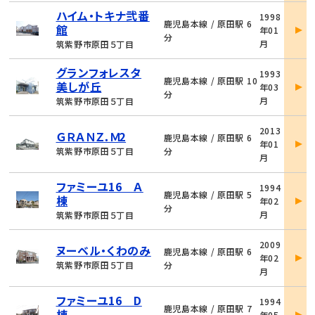
物
ハイム・トキナ弐番
1998
件
鹿児島本線 / 原田駅 6
館
年01
詳
分
月
筑紫野市原田５丁目
細
物
グランフォレスタ
1993
件
鹿児島本線 / 原田駅 10
美しが丘
年03
詳
分
月
筑紫野市原田５丁目
細
物
2013
ＧＲＡＮＺ．Ｍ2
件
鹿児島本線 / 原田駅 6
年01
詳
筑紫野市原田５丁目
分
月
細
物
ファミーユ16 Ａ
1994
件
鹿児島本線 / 原田駅 5
棟
年02
詳
分
月
筑紫野市原田５丁目
細
物
2009
ヌーベル・くわのみ
件
鹿児島本線 / 原田駅 6
年02
詳
筑紫野市原田５丁目
分
月
細
物
ファミーユ16 D
1994
件
鹿児島本線 / 原田駅 7
棟
年05