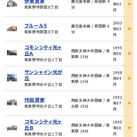
伊東貸家
件
鹿児島本線 / 原田駅 4
年03
詳
筑紫野市原田８丁目
分
月
細
物
2003
フルール5
件
鹿児島本線 / 原田駅 6
年03
詳
筑紫野市原田８丁目
分
月
細
物
コモンシティ光ヶ
1995
件
西鉄天神大牟田線 / 筑
丘Ａ
年08
詳
紫駅 13分
月
筑紫野市光が丘１丁目
細
物
サンシャイン光が
1998
件
西鉄天神大牟田線 / 筑
丘
年04
詳
紫駅 13分
月
筑紫野市光が丘１丁目
細
物
1992
作田貸家
件
西鉄天神大牟田線 / 津
年07
詳
筑紫野市光が丘１丁目
古駅 15分
月
細
物
コモンシティ光ヶ
1995
件
西鉄天神大牟田線 / 筑
丘Ｂ
年08
詳
紫駅 24分
月
筑紫野市光が丘１丁目
細