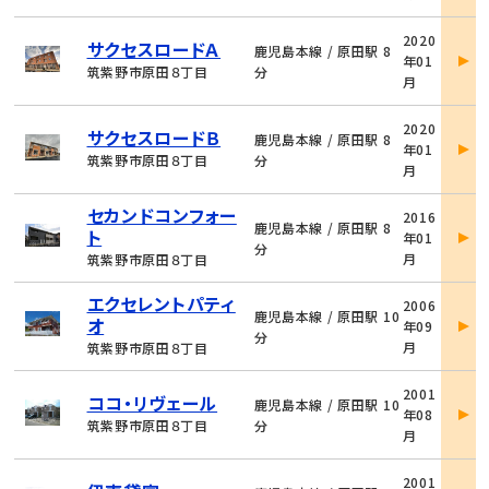
細
物
2020
サクセスロードＡ
件
鹿児島本線 / 原田駅 8
年01
詳
筑紫野市原田８丁目
分
月
細
物
2020
サクセスロードＢ
件
鹿児島本線 / 原田駅 8
年01
詳
筑紫野市原田８丁目
分
月
細
物
セカンドコンフォー
2016
件
鹿児島本線 / 原田駅 8
ト
年01
詳
分
月
筑紫野市原田８丁目
細
物
エクセレントパティ
2006
件
鹿児島本線 / 原田駅 10
オ
年09
詳
分
月
筑紫野市原田８丁目
細
物
2001
ココ・リヴェール
件
鹿児島本線 / 原田駅 10
年08
詳
筑紫野市原田８丁目
分
月
細
物
2001