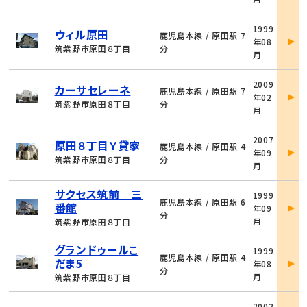
細
物
1999
ウィル原田
件
鹿児島本線 / 原田駅 7
年08
詳
筑紫野市原田８丁目
分
月
細
物
2009
カーサセレーネ
件
鹿児島本線 / 原田駅 7
年02
詳
筑紫野市原田８丁目
分
月
細
物
2007
原田８丁目Ｙ貸家
件
鹿児島本線 / 原田駅 4
年09
詳
筑紫野市原田８丁目
分
月
細
物
サクセス筑前 三
1999
件
鹿児島本線 / 原田駅 6
番館
年09
詳
分
月
筑紫野市原田８丁目
細
物
グランドゥールこ
1999
件
鹿児島本線 / 原田駅 4
だま5
年08
詳
分
月
筑紫野市原田８丁目
細
物
2002