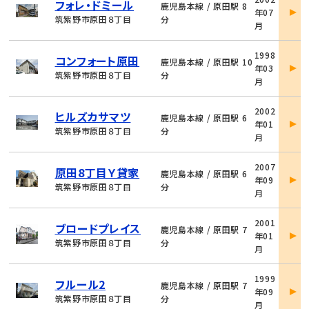
フォレ・ドミール
件
鹿児島本線 / 原田駅 8
年07
詳
筑紫野市原田８丁目
分
月
細
物
1998
コンフォート原田
件
鹿児島本線 / 原田駅 10
年03
詳
筑紫野市原田８丁目
分
月
細
物
2002
ヒルズカサマツ
件
鹿児島本線 / 原田駅 6
年01
詳
筑紫野市原田８丁目
分
月
細
物
2007
原田8丁目Ｙ貸家
件
鹿児島本線 / 原田駅 6
年09
詳
筑紫野市原田８丁目
分
月
細
物
2001
ブロードプレイス
件
鹿児島本線 / 原田駅 7
年01
詳
筑紫野市原田８丁目
分
月
細
物
1999
フルール2
件
鹿児島本線 / 原田駅 7
年09
詳
筑紫野市原田８丁目
分
月