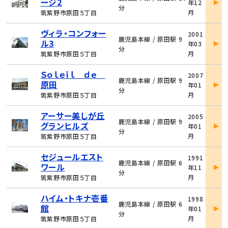
ージ2
年12
詳
分
月
筑紫野市原田５丁目
細
物
ヴィラ・コンフォー
2001
件
鹿児島本線 / 原田駅 9
ル3
年03
詳
分
月
筑紫野市原田５丁目
細
物
Ｓｏｌｅｉｌ ｄｅ
2007
件
鹿児島本線 / 原田駅 9
原田
年01
詳
分
月
筑紫野市原田５丁目
細
物
アーサー美しが丘
2005
件
鹿児島本線 / 原田駅 9
グランヒルズ
年01
詳
分
月
筑紫野市原田５丁目
細
物
セジュールエスト
1991
件
鹿児島本線 / 原田駅 6
ワール
年11
詳
分
月
筑紫野市原田５丁目
細
物
ハイム・トキナ壱番
1998
件
鹿児島本線 / 原田駅 6
館
年01
詳
分
月
筑紫野市原田５丁目
細