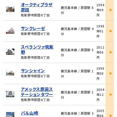
物
オークティプラザ
1994
件
鹿児島本線 / 原田駅 6
原田
年09
詳
分
月
筑紫野市原田６丁目
細
物
1998
サンクレーゼ
件
鹿児島本線 / 原田駅 4
年01
詳
筑紫野市原田６丁目
分
月
細
物
スペランツァ筑紫
2012
件
鹿児島本線 / 原田駅 5
野
年06
詳
分
月
筑紫野市原田６丁目
細
物
1999
サンシャイン
件
鹿児島本線 / 原田駅 1
年08
詳
筑紫野市原田６丁目
分
月
細
物
アメックス原田ス
2004
件
鹿児島本線 / 原田駅 1
テーションタワー
年12
詳
分
月
筑紫野市原田６丁目
細
物
2005
パル山崎
件
鹿児島本線 / 原田駅 3
年08