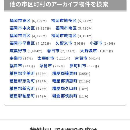
他の市区町村のアーカイブ物件を検索
福岡市東区
福岡市博多区
(6,309件)
(5,938件)
福岡市中央区
福岡市南区
(5,857件)
(5,430件)
福岡市西区
福岡市城南区
(4,326件)
(3,191件)
福岡市早良区
久留米市
小郡市
(4,272件)
(505件)
(149件)
筑紫野市
春日市
大野城市
(1,604件)
(2,021件)
(1,878件)
宗像市
太宰府市
古賀市
(37件)
(1,111件)
(441件)
福津市
糸島市
那珂川市
(213件)
(735件)
(555件)
糟屋郡宇美町
糟屋郡篠栗町
(244件)
(305件)
糟屋郡志免町
糟屋郡須惠町
(434件)
(211件)
糟屋郡新宮町
糟屋郡久山町
(476件)
(18件)
糟屋郡粕屋町
朝倉郡筑前町
(747件)
(11件)