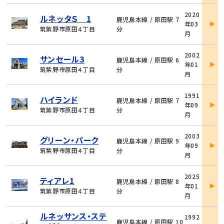
物
2020
ルネッタＳ 1
件
鹿児島本線 / 原田駅 7
年03
詳
筑紫野市原田４丁目
分
月
細
物
2002
サンセール3
件
鹿児島本線 / 原田駅 6
年01
詳
筑紫野市原田４丁目
分
月
細
物
1991
ハイランド
件
鹿児島本線 / 原田駅 7
年09
詳
筑紫野市原田４丁目
分
月
細
物
2003
グリーン・パーク
件
鹿児島本線 / 原田駅 9
年09
詳
筑紫野市原田４丁目
分
月
細
物
2025
ティアレ1
件
鹿児島本線 / 原田駅 8
年01
詳
筑紫野市原田４丁目
分
月
細
物
ルネッサンス・ステ
1992
件
鹿児島本線 / 原田駅 10