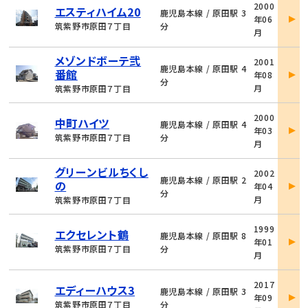
2000
エスティハイム20
件
鹿児島本線 / 原田駅 3
年06
詳
筑紫野市原田７丁目
分
月
細
物
メゾンドボーテ弐
2001
件
鹿児島本線 / 原田駅 4
番館
年08
詳
分
月
筑紫野市原田７丁目
細
物
2000
中町ハイツ
件
鹿児島本線 / 原田駅 4
年03
詳
筑紫野市原田７丁目
分
月
細
物
グリーンビルちくし
2002
件
鹿児島本線 / 原田駅 2
の
年04
詳
分
月
筑紫野市原田７丁目
細
物
1999
エクセレント鶴
件
鹿児島本線 / 原田駅 8
年01
詳
筑紫野市原田７丁目
分
月
細
物
2017
エディーハウス3
件
鹿児島本線 / 原田駅 3
年09
詳
筑紫野市原田７丁目
分