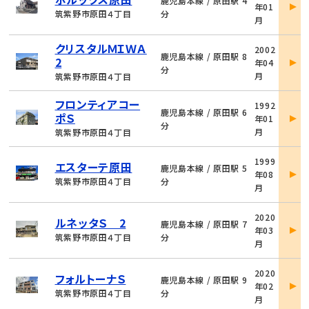
鹿児島本線 / 原田駅 4
年01
詳
筑紫野市原田４丁目
分
月
細
物
クリスタルＭＩＷＡ
2002
件
鹿児島本線 / 原田駅 8
2
年04
詳
分
月
筑紫野市原田４丁目
細
物
フロンティアコー
1992
件
鹿児島本線 / 原田駅 6
ポＳ
年01
詳
分
月
筑紫野市原田４丁目
細
物
1999
エスターテ原田
件
鹿児島本線 / 原田駅 5
年08
詳
筑紫野市原田４丁目
分
月
細
物
2020
ルネッタＳ 2
件
鹿児島本線 / 原田駅 7
年03
詳
筑紫野市原田４丁目
分
月
細
物
2020
フォルトーナＳ
件
鹿児島本線 / 原田駅 9
年02
詳
筑紫野市原田４丁目
分
月
細