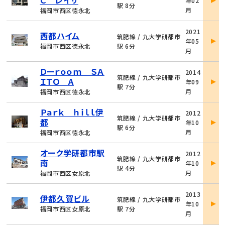
Ｃ レイサ
年02
詳
駅 8分
月
福岡市西区徳永北
細
物
2021
西都ハイム
件
筑肥線 / 九大学研都市
年05
詳
福岡市西区徳永北
駅 6分
月
細
物
Ｄーｒｏｏｍ ＳＡ
2014
件
筑肥線 / 九大学研都市
ＩＴＯ A
年09
詳
駅 7分
月
福岡市西区徳永北
細
物
Ｐａｒｋ ｈｉｌｌ伊
2012
件
筑肥線 / 九大学研都市
都
年10
詳
駅 6分
月
福岡市西区徳永北
細
物
オーク学研都市駅
2012
件
筑肥線 / 九大学研都市
南
年10
詳
駅 4分
月
福岡市西区女原北
細
物
2013
伊都久賀ビル
件
筑肥線 / 九大学研都市
年10
詳
福岡市西区女原北
駅 7分
月
細