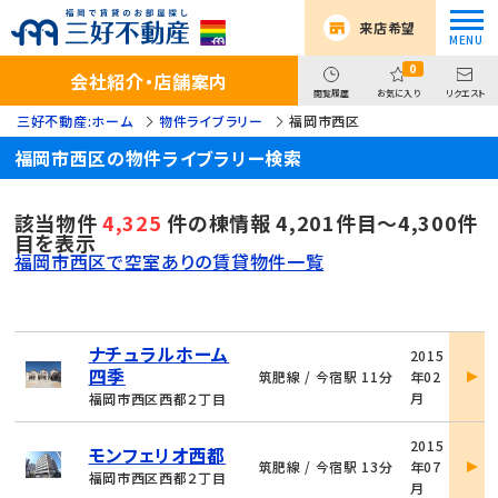
来店希望
0
会社紹介・店舗案内
閲覧履歴
お気に入り
リクエスト
三好不動産:ホーム
物件ライブラリー
福岡市西区
福岡市西区の物件ライブラリー検索
該当物件
4,325
件の棟情報 4,201件目～4,300件
目を表示
福岡市西区で空室ありの賃貸物件一覧
物
ナチュラルホーム
2015
件
四季
筑肥線 / 今宿駅 11分
年02
詳
月
福岡市西区西都２丁目
細
物
2015
モンフェリオ西都
件
筑肥線 / 今宿駅 13分
年07
詳
福岡市西区西都２丁目
月
細