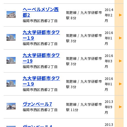
物
ヘーベルメゾン西
2014
件
筑肥線 / 九大学研都市
都2
年02
詳
駅 8分
月
福岡市西区西都２丁目
細
物
九大学研都市タワ
2016
件
筑肥線 / 九大学研都市
ー１９
年01
詳
駅 3分
月
福岡市西区西都２丁目
細
物
九大学研都市タワ
2016
件
筑肥線 / 九大学研都市
ー19
年03
詳
駅 3分
月
福岡市西区西都２丁目
細
物
九大学研都市タワ
2016
件
筑肥線 / 九大学研都市
ー１９
年01
詳
駅 3分
月
福岡市西区西都２丁目
細
物
2013
ヴァンベール7
件
筑肥線 / 九大学研都市
年09
詳
福岡市西区西都２丁目
駅 11分
月
細
物
2013
ヴァンベール4
件