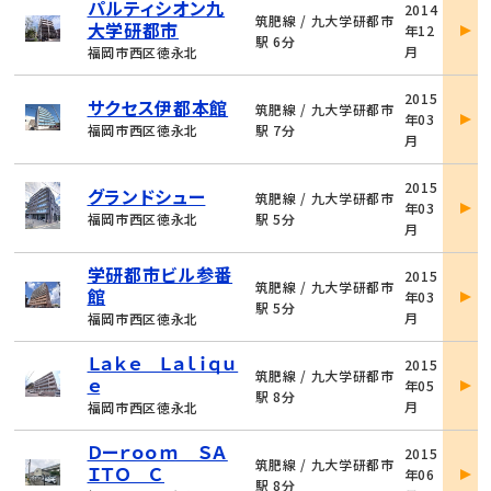
パルティシオン九
2014
件
筑肥線 / 九大学研都市
大学研都市
年12
詳
駅 6分
月
福岡市西区徳永北
細
物
2015
サクセス伊都本館
件
筑肥線 / 九大学研都市
年03
詳
福岡市西区徳永北
駅 7分
月
細
物
2015
グランドシュー
件
筑肥線 / 九大学研都市
年03
詳
福岡市西区徳永北
駅 5分
月
細
物
学研都市ビル参番
2015
件
筑肥線 / 九大学研都市
館
年03
詳
駅 5分
月
福岡市西区徳永北
細
物
Ｌａｋｅ Ｌａｌｉｑｕ
2015
件
筑肥線 / 九大学研都市
ｅ
年05
詳
駅 8分
月
福岡市西区徳永北
細
物
Ｄーｒｏｏｍ ＳＡ
2015
件
筑肥線 / 九大学研都市
ＩＴＯ Ｃ
年06
詳
駅 8分