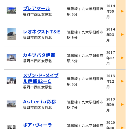
物
2014
プレアマール
件
筑肥線 / 九大学研都市
年09
詳
福岡市西区女原北
駅 6分
月
細
物
2014
レオネクストＴ＆Ｅ
件
筑肥線 / 九大学研都市
年03
詳
福岡市西区女原北
駅 9分
月
細
物
2017
カキツバタ伊都
件
筑肥線 / 九大学研都市
年02
詳
福岡市西区女原北
駅 5分
月
細
物
メゾン・ド・メイプ
2013
件
筑肥線 / 九大学研都市
ル伊都82ーＣ
年12
詳
駅 6分
月
福岡市西区女原北
細
物
2019
Ａｓｔｅｒｉａ彩都
件
筑肥線 / 九大学研都市
年09
詳
福岡市西区女原北
駅 7分
月
細
物
2020
ボア・ヴィーラ
件
筑肥線 / 九大学研都市
年08