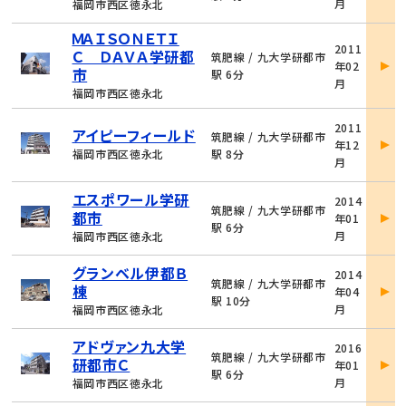
月
福岡市西区徳永北
細
ＭＡＩＳＯＮＥＴＩ
物
2011
Ｃ ＤＡＶＡ学研都
件
筑肥線 / 九大学研都市
年02
詳
市
駅 6分
月
細
福岡市西区徳永北
物
2011
アイピーフィールド
件
筑肥線 / 九大学研都市
年12
詳
福岡市西区徳永北
駅 8分
月
細
物
エスポワール学研
2014
件
筑肥線 / 九大学研都市
都市
年01
詳
駅 6分
月
福岡市西区徳永北
細
物
グランベル伊都Ｂ
2014
件
筑肥線 / 九大学研都市
棟
年04
詳
駅 10分
月
福岡市西区徳永北
細
物
アドヴァン九大学
2016
件
筑肥線 / 九大学研都市
研都市Ｃ
年01
詳
駅 6分
月
福岡市西区徳永北
細