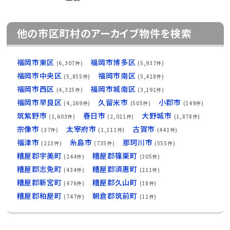
他の市区町村のアーカイブ物件を検索
福岡市東区
福岡市博多区
(6,307件)
(5,937件)
福岡市中央区
福岡市南区
(5,855件)
(5,428件)
福岡市西区
福岡市城南区
(4,325件)
(3,191件)
福岡市早良区
久留米市
小郡市
(4,269件)
(505件)
(149件)
筑紫野市
春日市
大野城市
(1,603件)
(2,021件)
(1,878件)
宗像市
太宰府市
古賀市
(37件)
(1,111件)
(441件)
福津市
糸島市
那珂川市
(213件)
(735件)
(555件)
糟屋郡宇美町
糟屋郡篠栗町
(244件)
(305件)
糟屋郡志免町
糟屋郡須惠町
(434件)
(211件)
糟屋郡新宮町
糟屋郡久山町
(476件)
(18件)
糟屋郡粕屋町
朝倉郡筑前町
(747件)
(11件)