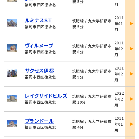
詳
駅 5分
月
福岡市西区徳永北
細
物
2011
ルミナスＳＴ
件
筑肥線 / 九大学研都市
年01
詳
福岡市西区徳永北
駅 5分
月
細
物
2011
ヴィルヌーブ
件
筑肥線 / 九大学研都市
年02
詳
福岡市西区徳永北
駅 8分
月
細
物
2011
サクセス伊都
件
筑肥線 / 九大学研都市
年02
詳
福岡市西区徳永北
駅 9分
月
細
物
2022
レイクサイドヒルズ
件
筑肥線 / 九大学研都市
年02
詳
福岡市西区徳永北
駅 10分
月
細
物
2011
プランドール
件
筑肥線 / 九大学研都市
年01
詳
福岡市西区徳永北
駅 4分
月
細