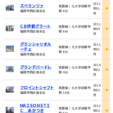
物
2011
スペランツァ
件
筑肥線 / 九大学研都市
年01
詳
福岡市西区徳永北
駅 8分
月
細
物
2011
ＣＢ伊都グラート
件
筑肥線 / 九大学研都市
年09
詳
福岡市西区徳永北
駅 6分
月
細
物
グランシャリオル
2011
件
筑肥線 / 九大学研都市
ーチェ
年01
詳
駅 8分
月
福岡市西区徳永北
細
物
2014
グランデバードレ
件
筑肥線 / 九大学研都市
年03
詳
福岡市西区徳永北
駅 4分
月
細
物
2014
フロイントシャフト
件
筑肥線 / 九大学研都市
年02
詳
福岡市西区徳永北
駅 10分
月
細
物
ＭＡＩＳＯＮＥＴＩ
2011
件
筑肥線 / 九大学研都市
Ｃ あかつき
年02
詳
駅 5分