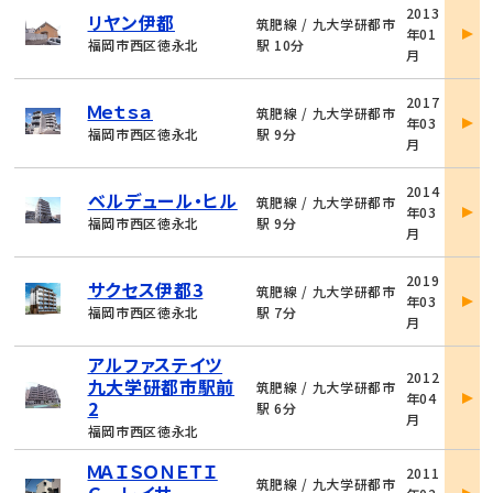
物
2013
リヤン伊都
件
筑肥線 / 九大学研都市
年01
詳
福岡市西区徳永北
駅 10分
月
細
物
2017
Ｍｅｔｓａ
件
筑肥線 / 九大学研都市
年03
詳
福岡市西区徳永北
駅 9分
月
細
物
2014
ベルデュール・ヒル
件
筑肥線 / 九大学研都市
年03
詳
福岡市西区徳永北
駅 9分
月
細
物
2019
サクセス伊都3
件
筑肥線 / 九大学研都市
年03
詳
福岡市西区徳永北
駅 7分
月
細
アルファステイツ
物
2012
九大学研都市駅前
件
筑肥線 / 九大学研都市
年04
詳
2
駅 6分
月
細
福岡市西区徳永北
物
ＭＡＩＳＯＮＥＴＩ
2011
件
筑肥線 / 九大学研都市