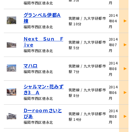
月
福岡市西区徳永北
細
物
グランベル伊都Ａ
2014
件
筑肥線 / 九大学研都市
棟
年04
詳
駅 10分
月
福岡市西区徳永北
細
物
Ｎｅｘｔ Ｓｕｎ Ｆ
2014
件
筑肥線 / 九大学研都市
ｉｖｅ
年07
詳
駅 5分
月
福岡市西区徳永北
細
物
2014
マハロ
件
筑肥線 / 九大学研都市
年08
詳
福岡市西区徳永北
駅 7分
月
細
物
シャルマン・花みず
2014
件
筑肥線 / 九大学研都市
き3 Ａ
年06
詳
駅 8分
月
福岡市西区徳永北
細
物
Ｄーｒｏｏｍさいと
2014
件
筑肥線 / 九大学研都市
ぴあ
年08
詳
駅 14分
月
福岡市西区徳永北
細
物