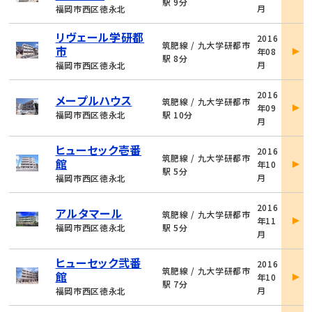
詳
駅 9分
月
福岡市西区徳永北
細
物
リヴェール学研都
2016
件
筑肥線 / 九大学研都市
市
年08
詳
駅 8分
月
福岡市西区徳永北
細
物
2016
メープルハウス
件
筑肥線 / 九大学研都市
年09
詳
福岡市西区徳永北
駅 10分
月
細
物
ヒューセック壱番
2016
件
筑肥線 / 九大学研都市
館
年10
詳
駅 5分
月
福岡市西区徳永北
細
物
2016
アルタマール
件
筑肥線 / 九大学研都市
年11
詳
福岡市西区徳永北
駅 5分
月
細
物
ヒューセック弐番
2016
件
筑肥線 / 九大学研都市
館
年10
詳
駅 7分
月
福岡市西区徳永北
細