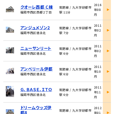
物
2016
クオーレ西都 C棟
件
筑肥線 / 九大学研都市
年08
詳
福岡市西区西都２丁目
駅 11分
月
細
物
2011
アンジュメゾン2
件
筑肥線 / 九大学研都市
年02
詳
福岡市西区徳永北
駅 7分
月
細
物
2011
ニューサンリート
件
筑肥線 / 九大学研都市
年02
詳
福岡市西区徳永北
駅 6分
月
細
物
2011
アンベリール伊都
件
筑肥線 / 九大学研都市
年10
詳
福岡市西区徳永北
駅 6分
月
細
物
2011
Ｇ．ＢＡＳＥ．ＩＴＯ
件
筑肥線 / 九大学研都市
年11
詳
福岡市西区徳永北
駅 6分
月
細
物
ドリームウッズ伊
2012
件
筑肥線 / 九大学研都市
都8
年01