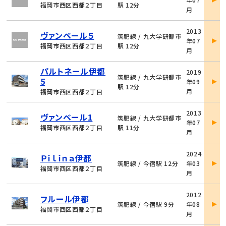
詳
福岡市西区西都２丁目
駅 12分
月
細
物
2013
ヴァンベール５
件
筑肥線 / 九大学研都市
年07
詳
福岡市西区西都２丁目
駅 12分
月
細
物
パルトネール伊都
2019
件
筑肥線 / 九大学研都市
5
年09
詳
駅 12分
月
福岡市西区西都２丁目
細
物
2013
ヴァンベール1
件
筑肥線 / 九大学研都市
年07
詳
福岡市西区西都２丁目
駅 11分
月
細
物
2024
Ｐｉｌｉｎａ伊都
件
筑肥線 / 今宿駅 12分
年03
詳
福岡市西区西都２丁目
月
細
物
2012
フルール伊都
件
筑肥線 / 今宿駅 9分
年08
詳
福岡市西区西都２丁目
月
細