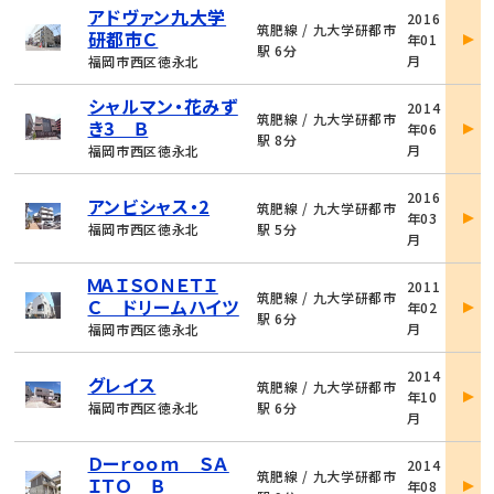
物
アドヴァン九大学
2016
件
筑肥線 / 九大学研都市
研都市Ｃ
年01
詳
駅 6分
月
福岡市西区徳永北
細
物
シャルマン・花みず
2014
件
筑肥線 / 九大学研都市
き3 Ｂ
年06
詳
駅 8分
月
福岡市西区徳永北
細
物
2016
アンビシャス・2
件
筑肥線 / 九大学研都市
年03
詳
福岡市西区徳永北
駅 5分
月
細
物
ＭＡＩＳＯＮＥＴＩ
2011
件
筑肥線 / 九大学研都市
Ｃ ドリームハイツ
年02
詳
駅 6分
月
福岡市西区徳永北
細
物
2014
グレイス
件
筑肥線 / 九大学研都市
年10
詳
福岡市西区徳永北
駅 6分
月
細
物
Ｄーｒｏｏｍ ＳＡ
2014
件
筑肥線 / 九大学研都市
ＩＴＯ Ｂ
年08