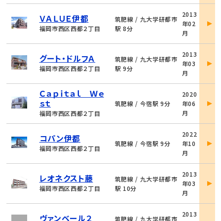
物
2013
ＶＡＬＵＥ伊都
件
筑肥線 / 九大学研都市
年02
詳
福岡市西区西都２丁目
駅 8分
月
細
物
2013
グート・ドルフＡ
件
筑肥線 / 九大学研都市
年03
詳
福岡市西区西都２丁目
駅 9分
月
細
物
Ｃａｐｉｔａｌ Ｗｅ
2020
件
ｓｔ
筑肥線 / 今宿駅 9分
年06
詳
月
福岡市西区西都２丁目
細
物
2022
コパン伊都
件
筑肥線 / 今宿駅 9分
年10
詳
福岡市西区西都２丁目
月
細
物
2013
レオネクスト藤
件
筑肥線 / 九大学研都市
年03
詳
福岡市西区西都２丁目
駅 10分
月
細
物
2013
ヴァンベール２
件
筑肥線 / 九大学研都市