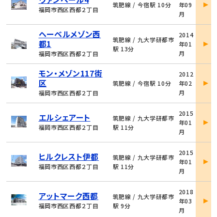
筑肥線 / 今宿駅 10分
年09
詳
福岡市西区西都２丁目
月
細
物
ヘーベルメゾン西
2014
件
筑肥線 / 九大学研都市
都1
年01
詳
駅 13分
月
福岡市西区西都２丁目
細
物
モン・メゾン117街
2012
件
区
筑肥線 / 今宿駅 10分
年02
詳
月
福岡市西区西都２丁目
細
物
2015
エルシェアート
件
筑肥線 / 九大学研都市
年01
詳
福岡市西区西都２丁目
駅 11分
月
細
物
2015
ヒルクレスト伊都
件
筑肥線 / 九大学研都市
年01
詳
福岡市西区西都２丁目
駅 11分
月
細
物
2018
アットマーク西都
件
筑肥線 / 九大学研都市
年03
詳
福岡市西区西都２丁目
駅 9分
月
細