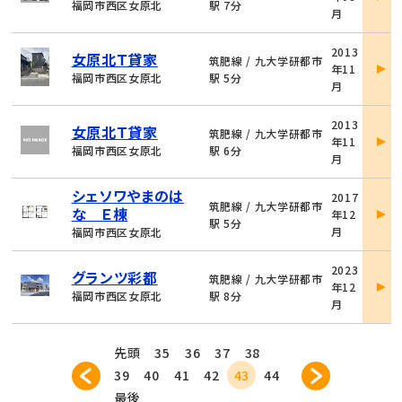
詳
福岡市西区女原北
駅 7分
月
細
物
2013
女原北Ｔ貸家
件
筑肥線 / 九大学研都市
年11
詳
福岡市西区女原北
駅 5分
月
細
物
2013
女原北Ｔ貸家
件
筑肥線 / 九大学研都市
年11
詳
福岡市西区女原北
駅 6分
月
細
物
シェソワやまのは
2017
件
筑肥線 / 九大学研都市
な Ｅ棟
年12
詳
駅 5分
月
福岡市西区女原北
細
物
2023
グランツ彩都
件
筑肥線 / 九大学研都市
年12
詳
福岡市西区女原北
駅 8分
月
細
先頭
35
36
37
38
39
40
41
42
43
44
最後