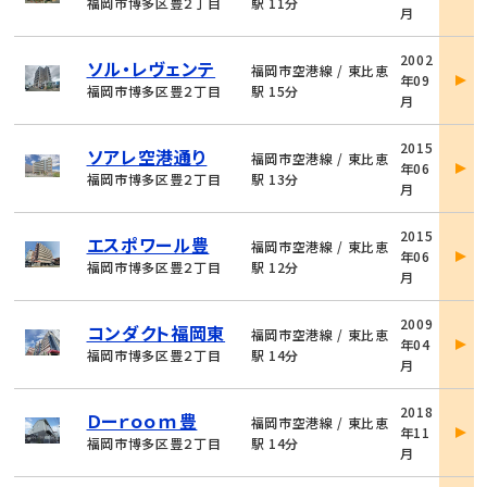
詳
福岡市博多区豊２丁目
駅 11分
月
細
物
2002
ソル・レヴェンテ
件
福岡市空港線 / 東比恵
年09
詳
福岡市博多区豊２丁目
駅 15分
月
細
物
2015
ソアレ空港通り
件
福岡市空港線 / 東比恵
年06
詳
福岡市博多区豊２丁目
駅 13分
月
細
物
2015
エスポワール豊
件
福岡市空港線 / 東比恵
年06
詳
福岡市博多区豊２丁目
駅 12分
月
細
物
2009
コンダクト福岡東
件
福岡市空港線 / 東比恵
年04
詳
福岡市博多区豊２丁目
駅 14分
月
細
物
2018
Ｄーｒｏｏｍ豊
件
福岡市空港線 / 東比恵
年11
詳
福岡市博多区豊２丁目
駅 14分
月
細