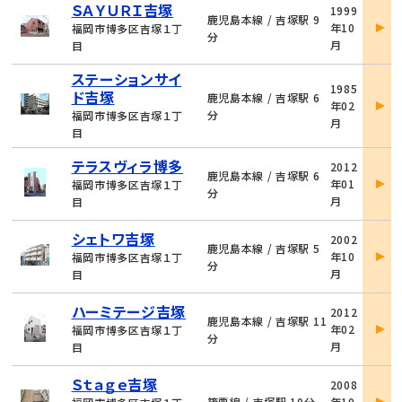
物
ＳＡＹＵＲＩ吉塚
1999
件
鹿児島本線 / 吉塚駅 9
年10
福岡市博多区吉塚１丁
詳
分
月
目
細
ステーションサイ
物
1985
ド吉塚
件
鹿児島本線 / 吉塚駅 6
年02
詳
分
福岡市博多区吉塚１丁
月
細
目
物
テラスヴィラ博多
2012
件
鹿児島本線 / 吉塚駅 6
年01
福岡市博多区吉塚１丁
詳
分
月
目
細
物
シェトワ吉塚
2002
件
鹿児島本線 / 吉塚駅 5
年10
福岡市博多区吉塚１丁
詳
分
月
目
細
物
ハーミテージ吉塚
2012
件
鹿児島本線 / 吉塚駅 11
年02
福岡市博多区吉塚１丁
詳
分
月
目
細
物
Ｓｔａｇｅ吉塚
2008
件
篠栗線 / 吉塚駅 10分
年10