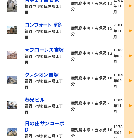
件
鹿児島本線 / 吉塚駅 13
年11
福岡市博多区吉塚１丁
詳
分
月
目
細
物
コンフォート博多
2001
件
鹿児島本線 / 吉塚駅 15
年11
福岡市博多区吉塚１丁
詳
分
月
目
細
物
★フローレス吉塚
1988
件
鹿児島本線 / 吉塚駅 12
年08
福岡市博多区吉塚１丁
詳
分
月
目
細
物
クレシオン吉塚
1984
件
鹿児島本線 / 吉塚駅 10
年09
福岡市博多区吉塚１丁
詳
分
月
目
細
物
春光ビル
1986
件
鹿児島本線 / 吉塚駅 7
年11
福岡市博多区吉塚１丁
詳
分
月
目
細
日の出サンコーポ
物
1978
Ｄ
件
鹿児島本線 / 吉塚駅 10
年05
詳
分
福岡市博多区吉塚１丁