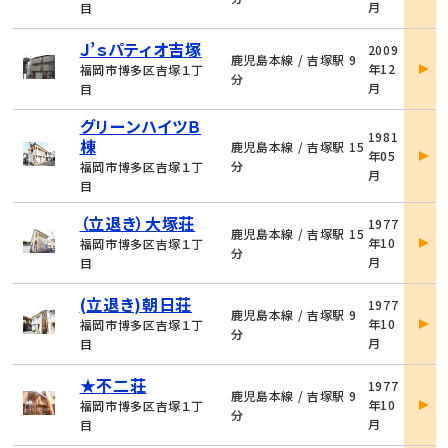
月
目
細
物
Ｊ’ｓパティオ吉塚
2009
件
鹿児島本線 / 吉塚駅 9
年12
福岡市博多区吉塚１丁
詳
分
月
目
細
グリーンハイツＢ
物
1981
棟
件
鹿児島本線 / 吉塚駅 15
年05
詳
分
福岡市博多区吉塚１丁
月
細
目
物
（立退き）大塚荘
1977
件
鹿児島本線 / 吉塚駅 15
年10
福岡市博多区吉塚１丁
詳
分
月
目
細
物
(立退き)朝日荘
1977
件
鹿児島本線 / 吉塚駅 9
年10
福岡市博多区吉塚１丁
詳
分
月
目
細
物
★不二荘
1977
件
鹿児島本線 / 吉塚駅 9
年10
福岡市博多区吉塚１丁
詳
分
月
目
細