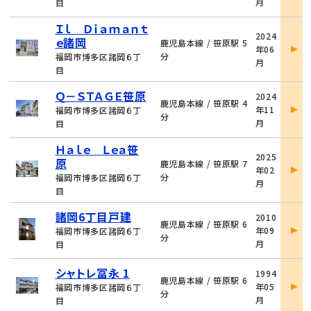
月
目
細
Ｉｌ Ｄｉａｍａｎｔ
物
2024
ｅ諸岡
件
鹿児島本線 / 笹原駅 5
年06
詳
分
福岡市博多区諸岡６丁
月
細
目
物
Ｑ－ＳＴＡＧＥ笹原
2024
件
鹿児島本線 / 笹原駅 4
年11
福岡市博多区諸岡６丁
詳
分
月
目
細
Ｈａｌｅ Ｌｅａ笹
物
2025
原
件
鹿児島本線 / 笹原駅 7
年02
詳
分
福岡市博多区諸岡６丁
月
細
目
物
諸岡6丁目戸建
2010
件
鹿児島本線 / 笹原駅 6
年09
福岡市博多区諸岡６丁
詳
分
月
目
細
物
シャトレ冨永 1
1994
件
鹿児島本線 / 笹原駅 6
年05
福岡市博多区諸岡６丁
詳
分
月
目
細