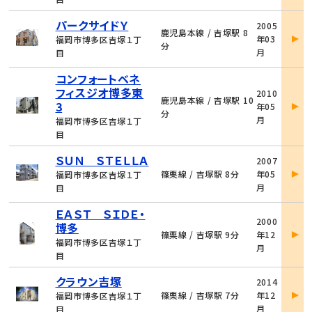
物
パークサイドＹ
2005
件
鹿児島本線 / 吉塚駅 8
年03
福岡市博多区吉塚１丁
詳
分
月
目
細
コンフォートベネ
物
フィスジオ博多東
2010
件
鹿児島本線 / 吉塚駅 10
3
年05
詳
分
月
福岡市博多区吉塚１丁
細
目
物
ＳＵＮ ＳＴＥＬＬＡ
2007
件
篠栗線 / 吉塚駅 8分
年05
福岡市博多区吉塚１丁
詳
月
目
細
ＥＡＳＴ ＳＩＤＥ・
物
2000
博多
件
篠栗線 / 吉塚駅 9分
年12
詳
福岡市博多区吉塚１丁
月
細
目
物
クラウン吉塚
2014
件
篠栗線 / 吉塚駅 7分
年12
福岡市博多区吉塚１丁
詳
月
目