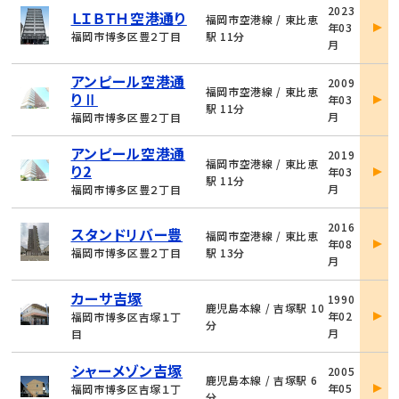
物
2023
ＬＩＢＴＨ空港通り
件
福岡市空港線 / 東比恵
年03
詳
福岡市博多区豊２丁目
駅 11分
月
細
物
アンピール空港通
2009
件
福岡市空港線 / 東比恵
りⅡ
年03
詳
駅 11分
月
福岡市博多区豊２丁目
細
物
アンピール空港通
2019
件
福岡市空港線 / 東比恵
り2
年03
詳
駅 11分
月
福岡市博多区豊２丁目
細
物
2016
スタンドリバー豊
件
福岡市空港線 / 東比恵
年08
詳
福岡市博多区豊２丁目
駅 13分
月
細
物
カーサ吉塚
1990
件
鹿児島本線 / 吉塚駅 10
年02
福岡市博多区吉塚１丁
詳
分
月
目
細
物
シャーメゾン吉塚
2005
件
鹿児島本線 / 吉塚駅 6
年05
福岡市博多区吉塚１丁
詳
分