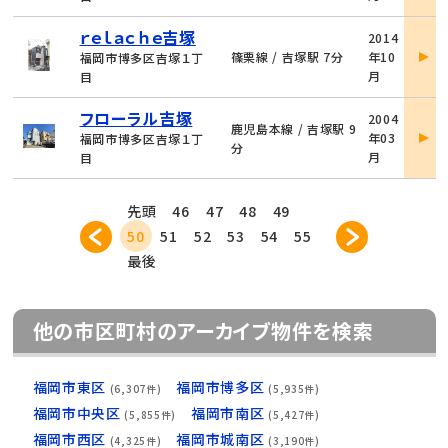
細
物
ｒｅｌａｃｈｅ吉塚
2014
件
篠栗線 / 吉塚駅 7分
年10
福岡市博多区吉塚１丁
詳
月
目
細
物
フローラル吉塚
2004
件
鹿児島本線 / 吉塚駅 9
年03
福岡市博多区吉塚１丁
詳
分
月
目
細
先頭
46
47
48
49
50
51
52
53
54
55
最後
他の市区町村のアーカイブ物件を検索
福岡市東区
福岡市博多区
(6,307件)
(5,935件)
福岡市中央区
福岡市南区
(5,855件)
(5,427件)
福岡市西区
福岡市城南区
(4,325件)
(3,190件)