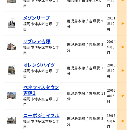
福岡市博多区吉塚１丁
詳
月
目
細
物
メゾンリーブ
2011
件
鹿児島本線 / 吉塚駅 9
年10
福岡市博多区吉塚１丁
詳
分
月
目
細
物
リブレア吉塚
2004
件
鹿児島本線 / 吉塚駅 8
年03
福岡市博多区吉塚１丁
詳
分
月
目
細
物
オレンジハイツ
2005
件
鹿児島本線 / 吉塚駅 10
年10
福岡市博多区吉塚１丁
詳
分
月
目
細
ベネフィスタウン
物
2006
吉塚3
件
鹿児島本線 / 吉塚駅 11
年03
詳
分
福岡市博多区吉塚１丁
月
細
目
物
コーポジョイフル
1999
件
鹿児島本線 / 吉塚駅 8
年04
福岡市博多区吉塚１丁
詳
分
月
目
細