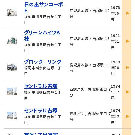
日の出サンコーポ
物
1978
Ｅ
件
鹿児島本線 / 吉塚駅 10
年05
詳
分
福岡市博多区吉塚１丁
月
細
目
グリーンハイツＡ
物
1981
棟
件
鹿児島本線 / 吉塚駅 15
年01
詳
分
福岡市博多区吉塚１丁
月
細
目
物
グロック リンク
1989
件
鹿児島本線 / 吉塚駅 10
年08
福岡市博多区吉塚１丁
詳
分
月
目
細
物
セントラル吉塚
1974
件
西鉄バス / 吉塚駅東口 7
年02
福岡市博多区吉塚１丁
詳
分
月
目
細
物
セントラル吉塚
1974
件
西鉄バス / 吉塚駅東口 7
年02
福岡市博多区吉塚１丁
詳
分
月
目
細
物
吉塚１丁目貸家
2002