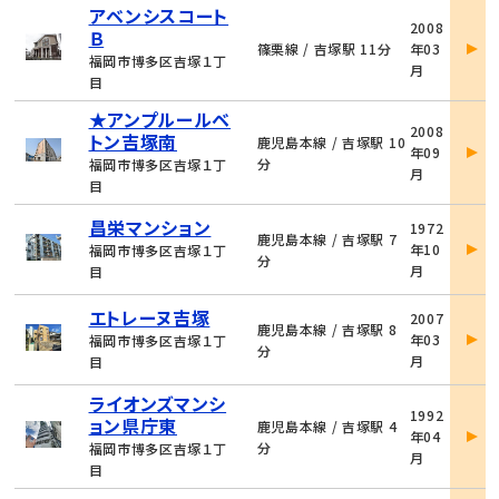
アベンシスコート
物
2008
Ｂ
件
篠栗線 / 吉塚駅 11分
年03
詳
福岡市博多区吉塚１丁
月
細
目
★アンプルールベ
物
2008
トン吉塚南
件
鹿児島本線 / 吉塚駅 10
年09
詳
分
福岡市博多区吉塚１丁
月
細
目
物
昌栄マンション
1972
件
鹿児島本線 / 吉塚駅 7
年10
福岡市博多区吉塚１丁
詳
分
月
目
細
物
エトレーヌ吉塚
2007
件
鹿児島本線 / 吉塚駅 8
年03
福岡市博多区吉塚１丁
詳
分
月
目
細
ライオンズマンシ
物
1992
ョン県庁東
件
鹿児島本線 / 吉塚駅 4
年04
詳
分
福岡市博多区吉塚１丁
月
細
目