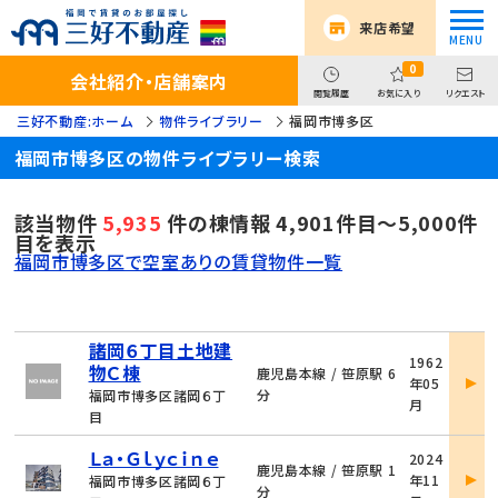
来店希望
0
会社紹介・店舗案内
閲覧履歴
お気に入り
リクエスト
三好不動産:ホーム
物件ライブラリー
福岡市博多区
福岡市博多区の物件ライブラリー検索
該当物件
5,935
件の棟情報 4,901件目～5,000件
目を表示
福岡市博多区で空室ありの賃貸物件一覧
諸岡６丁目土地建
物
1962
物Ｃ棟
件
鹿児島本線 / 笹原駅 6
年05
詳
分
福岡市博多区諸岡６丁
月
細
目
物
Ｌａ・Ｇｌｙｃｉｎｅ
2024
件
鹿児島本線 / 笹原駅 1
年11
福岡市博多区諸岡６丁
詳
分