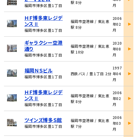
詳
駅 8分
月
福岡市博多区豊１丁目
細
物
ＨＦ博多東レジデ
2006
件
福岡市空港線 / 東比恵
ンスⅡ
年02
詳
駅 8分
月
福岡市博多区豊１丁目
細
物
ギャラクシー空港
2020
件
福岡市空港線 / 東比恵
通り
年08
詳
駅 10分
月
福岡市博多区豊１丁目
細
物
1997
福岡ＮＳビル
件
西鉄バス / 豊１丁目 2分
年04
詳
福岡市博多区豊１丁目
月
細
物
ＨＦ博多東レジデ
2006
件
福岡市空港線 / 東比恵
ンスⅡ
年02
詳
駅 8分
月
福岡市博多区豊１丁目
細
物
2006
ツインズ博多Ｓ館
件
福岡市空港線 / 東比恵
年03
詳
福岡市博多区豊１丁目
駅 7分
月
細