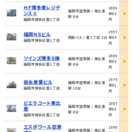
物
ＨＦ博多東レジデ
2006
件
福岡市空港線 / 東比恵
ンスⅡ
年02
詳
駅 8分
月
福岡市博多区豊１丁目
細
物
1997
福岡ＮＳビル
件
西鉄バス / 豊１丁目 2分
年04
詳
福岡市博多区豊１丁目
月
細
物
2006
ツインズ博多Ｓ棟
件
福岡市空港線 / 東比恵
年03
詳
福岡市博多区豊１丁目
駅 8分
月
細
物
1974
岩永産業ビル
件
福岡市空港線 / 東比恵
年01
詳
福岡市博多区豊１丁目
駅 10分
月
細
物
ビエラコート東比
2007
件
福岡市空港線 / 東比恵
恵
年03
詳
駅 8分
月
福岡市博多区豊１丁目
細
物
エスポワール空港
1990
件
福岡市空港線 / 東比恵