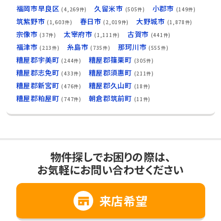
福岡市早良区
久留米市
小郡市
(4,269件)
(505件)
(149件)
筑紫野市
春日市
大野城市
(1,603件)
(2,019件)
(1,878件)
宗像市
太宰府市
古賀市
(37件)
(1,111件)
(441件)
福津市
糸島市
那珂川市
(213件)
(735件)
(555件)
糟屋郡宇美町
糟屋郡篠栗町
(244件)
(305件)
糟屋郡志免町
糟屋郡須惠町
(433件)
(211件)
糟屋郡新宮町
糟屋郡久山町
(476件)
(18件)
糟屋郡粕屋町
朝倉郡筑前町
(747件)
(11件)
物件探しでお困りの際は、
お気軽にお問い合わせください
来店希望