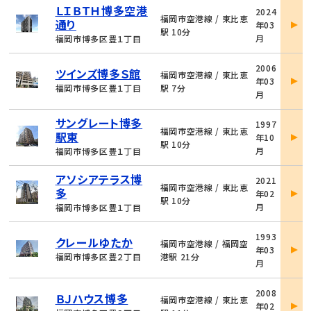
物
ＬＩＢＴＨ博多空港
2024
件
福岡市空港線 / 東比恵
通り
年03
詳
駅 10分
月
福岡市博多区豊１丁目
細
物
2006
ツインズ博多Ｓ館
件
福岡市空港線 / 東比恵
年03
詳
福岡市博多区豊１丁目
駅 7分
月
細
物
サングレート博多
1997
件
福岡市空港線 / 東比恵
駅東
年10
詳
駅 10分
月
福岡市博多区豊１丁目
細
物
アソシアテラス博
2021
件
福岡市空港線 / 東比恵
多
年02
詳
駅 10分
月
福岡市博多区豊１丁目
細
物
1993
クレールゆたか
件
福岡市空港線 / 福岡空
年03
詳
福岡市博多区豊２丁目
港駅 21分
月
細
物
2008
ＢＪハウス博多
件
福岡市空港線 / 東比恵
年02