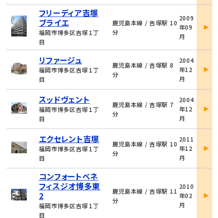
フリーディア吉塚
物
2009
ブライエ
件
鹿児島本線 / 吉塚駅 10
年09
詳
分
福岡市博多区吉塚１丁
月
細
目
物
リファージュ
2004
件
鹿児島本線 / 吉塚駅 8
年12
福岡市博多区吉塚１丁
詳
分
月
目
細
物
スッドヴェント
2004
件
鹿児島本線 / 吉塚駅 7
年12
福岡市博多区吉塚１丁
詳
分
月
目
細
物
エクセレント吉塚
2011
件
鹿児島本線 / 吉塚駅 10
年12
福岡市博多区吉塚１丁
詳
分
月
目
細
コンフォートベネ
物
フィスジオ博多東
2010
件
鹿児島本線 / 吉塚駅 11
2
年02
詳
分
月
福岡市博多区吉塚１丁
細
目