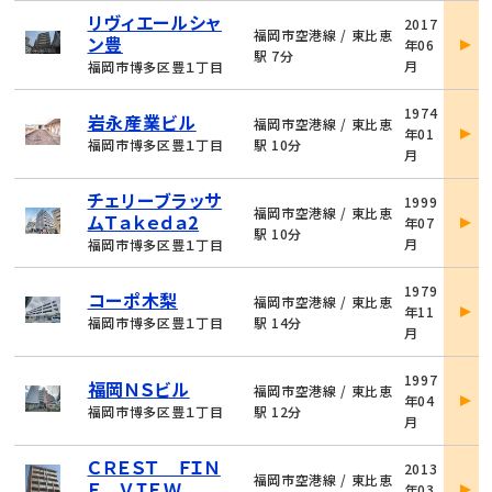
物
リヴィエールシャ
2017
件
福岡市空港線 / 東比恵
ン豊
年06
詳
駅 7分
月
福岡市博多区豊１丁目
細
物
1974
岩永産業ビル
件
福岡市空港線 / 東比恵
年01
詳
福岡市博多区豊１丁目
駅 10分
月
細
物
チェリーブラッサ
1999
件
福岡市空港線 / 東比恵
ムＴａｋｅｄａ2
年07
詳
駅 10分
月
福岡市博多区豊１丁目
細
物
1979
コーポ木梨
件
福岡市空港線 / 東比恵
年11
詳
福岡市博多区豊１丁目
駅 14分
月
細
物
1997
福岡ＮＳビル
件
福岡市空港線 / 東比恵
年04
詳
福岡市博多区豊１丁目
駅 12分
月
細
物
ＣＲＥＳＴ ＦＩＮ
2013
件
福岡市空港線 / 東比恵
Ｅ ＶＩＥＷ
年03