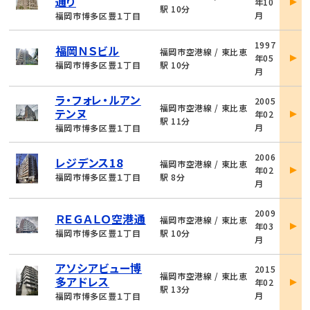
通り
年10
詳
駅 10分
月
福岡市博多区豊１丁目
細
物
1997
福岡ＮＳビル
件
福岡市空港線 / 東比恵
年05
詳
福岡市博多区豊１丁目
駅 10分
月
細
物
ラ・フォレ・ルアン
2005
件
福岡市空港線 / 東比恵
テンヌ
年02
詳
駅 11分
月
福岡市博多区豊１丁目
細
物
2006
レジデンス18
件
福岡市空港線 / 東比恵
年02
詳
福岡市博多区豊１丁目
駅 8分
月
細
物
2009
ＲＥＧＡＬＯ空港通
件
福岡市空港線 / 東比恵
年03
詳
福岡市博多区豊１丁目
駅 10分
月
細
物
アソシアビュー博
2015
件
福岡市空港線 / 東比恵
多アドレス
年02
詳
駅 13分
月
福岡市博多区豊１丁目
細