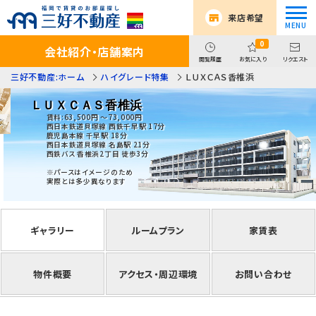
来店希望
0
会社紹介・店舗案内
閲覧履歴
お気に入り
リクエスト
三好不動産:ホーム
ハイグレード特集
ＬＵＸＣＡＳ香椎浜
ＬＵＸＣＡＳ香椎浜
賃料:63,500円 ～73,000円
西日本鉄道貝塚線 西鉄千早駅 17分
鹿児島本線 千早駅 18分
西日本鉄道貝塚線 名島駅 21分
西鉄バス 香椎浜2丁目 徒歩3分
※パースはイメージのため
実際とは多少異なります
ギャラリー
ルームプラン
家賃表
物件概要
アクセス・周辺環境
お問い合わせ