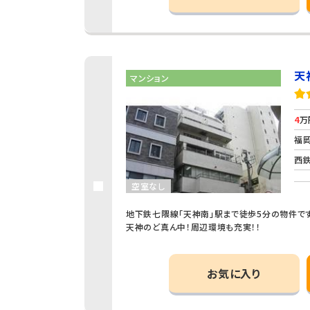
天
マンション
4
万
福岡
西鉄
空室なし
地下鉄七隈線「天神南」駅まで徒歩5分の物件で
天神のど真ん中！周辺環境も充実！！
お気に入り