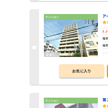
ア
マンション
5.2
福岡
福岡
空室なし
お気に入り
第
マンション