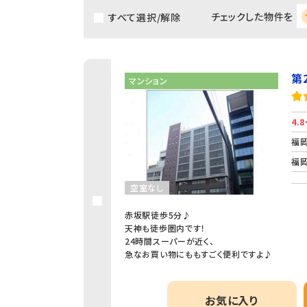
チェックした物件を
すべて選択/解除
第
マンション
4.8
福岡
福岡
空室なし
赤坂駅徒歩5分♪
天神も徒歩圏内です！
24時間スーパーが近く、
急なお買い物にももすごく便利ですよ♪
お気に入り