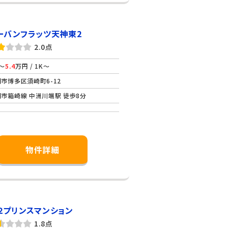
ーバンフラッツ天神東2
2.0点
～
5.4
万円 / 1K～
市博多区須崎町6-12
市箱崎線 中洲川端駅 徒歩8分
物件詳細
２プリンスマンション
1.8点