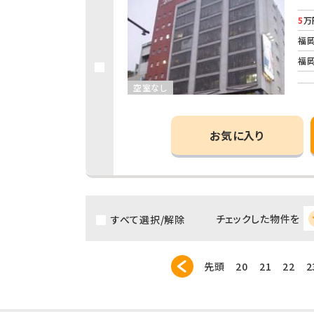
5
万
福岡
福岡
空室なし
お気に入り
チェックした物件を
すべて選択/解除
先頭
20
21
22
2