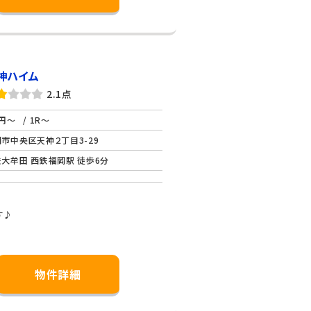
神ハイム
2.1点
円～
/ 1R～
市中央区天神２丁目3-29
大牟田 西鉄福岡駅 徒歩6分
す♪
物件詳細