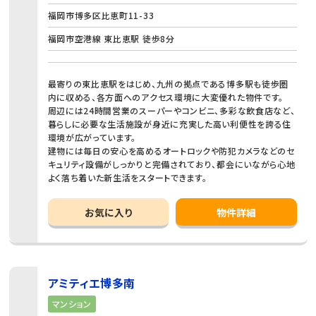
福岡市博多区比恵町11-33
福岡市空港線 東比恵駅 徒歩8分
最寄りの東比恵駅をはじめ、九州の拠点である博多駅も徒歩圏
内に収める、各方面へのアクセス環境に大変優れた物件です。
周辺には24時間営業のスーパーやコンビニ、多彩な飲食店など、
暮らしに必要な生活施設が身近に充実した高い利便性を誇る住
環境が広がっています。
建物には毎日の安心を高めるオートロックや防犯カメラなどのセ
キュリティ設備がしっかりと完備されており、都会にいながら心地
よく落ち着いた新生活をスタートできます。
お気に入り
物件詳細
アミティエ博多南
マンション