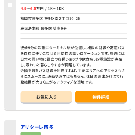
4.9
～
6.5
万円 / 1K～1DK
福岡市博多区博多駅南２丁目10-26
鹿児島本線 博多駅 徒歩9分
徒歩9分の距離にターミナル駅が位置し、複数の路線や高速バス
を自在に使いこなせる利便性の高いロケーションです。周辺には
日常の買い物に役立つ各種ショップや飲食店、各種施設が点在
し、賑わいと暮らしやすさが同居しています。
近隣を通るバス路線を利用すれば、主要エリアへのアクセスもさ
らにスムーズに。通勤や通学はもちろん、休日のお出かけまで行
動範囲が大きく広がるアクティブな環境です。
お気に入り
物件詳細
アリターレ博多