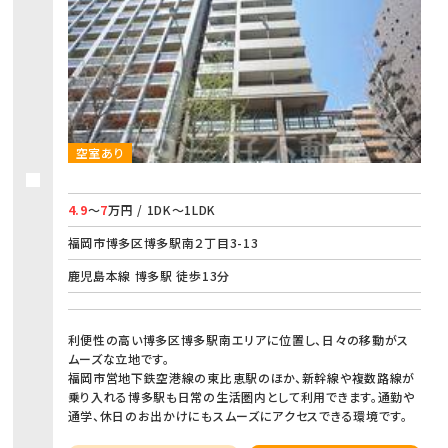
空室あり
4.9
～
7
万円 / 1DK～1LDK
福岡市博多区博多駅南２丁目3-13
鹿児島本線 博多駅 徒歩13分
利便性の高い博多区博多駅南エリアに位置し、日々の移動がス
ムーズな立地です。
福岡市営地下鉄空港線の東比恵駅のほか、新幹線や複数路線が
乗り入れる博多駅も日常の生活圏内として利用できます。通勤や
通学、休日のお出かけにもスムーズにアクセスできる環境です。