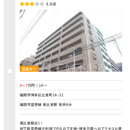
3.0点
空室あり
5
～
7
万円 / 1K～
福岡市博多区比恵町16-32
福岡市空港線 東比恵駅 徒歩8分
東比恵駅近く！
地下鉄空港線が利用できるので天神・博多方面へのアクセスも便