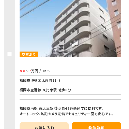
空室あり
4.8
～
7
万円 / 1K～
福岡市博多区比恵町11-8
福岡市空港線 東比恵駅 徒歩8分
福岡空港線 東比恵駅 徒歩8分！通勤通学に便利です。
オートロック、防犯カメラ完備でセキュリティー面も安心です。
お気に入り
物件詳細