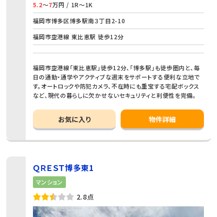
5.2
～
7
万円 / 1R～1K
福岡市博多区博多駅南３丁目2-10
福岡市空港線 東比恵駅 徒歩12分
福岡市空港線「東比恵駅」徒歩12分、「博多駅」も徒歩圏内と、毎
日の通勤・通学やアクティブな週末をサポートする便利な立地で
す。オートロックや防犯カメラ、不在時にも重宝する宅配ボックス
など、現代の暮らしに欠かせないセキュリティと利便性を完備。
お気に入り
物件詳細
ＱＲＥＳＴ博多東1
マンション
2.8点