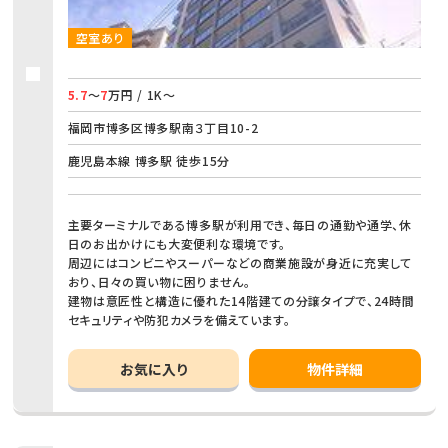
空室あり
5.7
～
7
万円 / 1K～
福岡市博多区博多駅南３丁目10-2
鹿児島本線 博多駅 徒歩15分
主要ターミナルである博多駅が利用でき、毎日の通勤や通学、休
日のお出かけにも大変便利な環境です。
周辺にはコンビニやスーパーなどの商業施設が身近に充実して
おり、日々の買い物に困りません。
建物は意匠性と構造に優れた14階建ての分譲タイプで、24時間
セキュリティや防犯カメラを備えています。
お気に入り
物件詳細