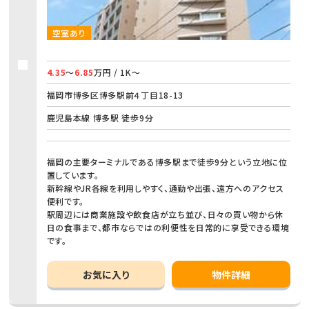
空室あり
4.35
～
6.85
万円 / 1K～
福岡市博多区博多駅前４丁目18-13
鹿児島本線 博多駅 徒歩9分
福岡の主要ターミナルである博多駅まで徒歩9分という立地に位
置しています。
新幹線やJR各線を利用しやすく、通勤や出張、遠方へのアクセス
便利です。
駅周辺には商業施設や飲食店が立ち並び、日々の買い物から休
日の食事まで、都市ならではの利便性を日常的に享受できる環境
です。
お気に入り
物件詳細