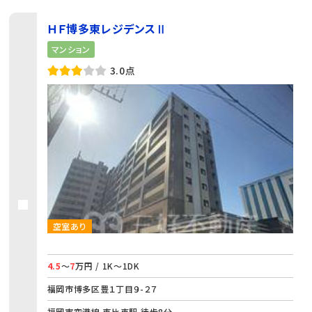
ＨＦ博多東レジデンスⅡ
マンション
3.0点
空室あり
4.5
～
7
万円 / 1K～1DK
福岡市博多区豊１丁目９-２７
福岡市空港線 東比恵駅 徒歩8分