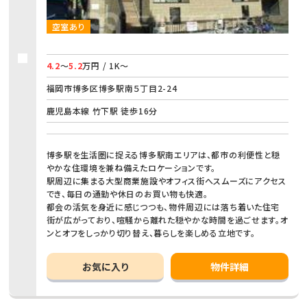
空室あり
4.2
～
5.2
万円 / 1K～
福岡市博多区博多駅南５丁目2-24
鹿児島本線 竹下駅 徒歩16分
博多駅を生活圏に捉える博多駅南エリアは、都市の利便性と穏
やかな住環境を兼ね備えたロケーションです。
駅周辺に集まる大型商業施設やオフィス街へスムーズにアクセス
でき、毎日の通勤や休日のお買い物も快適。
都会の活気を身近に感じつつも、物件周辺には落ち着いた住宅
街が広がっており、喧騒から離れた穏やかな時間を過ごせます。オ
ンとオフをしっかり切り替え、暮らしを楽しめる立地です。
お気に入り
物件詳細