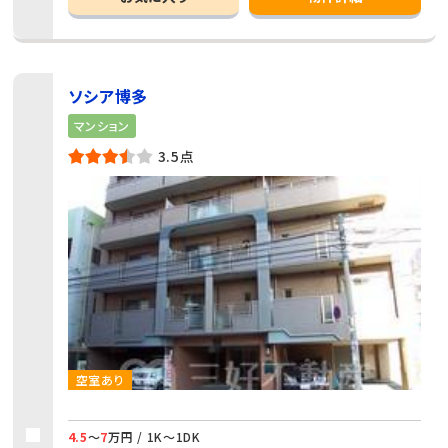
ソシア博多
マンション
3.5点
空室あり
4.5
～
7
万円 / 1K～1DK