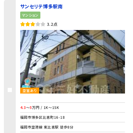
サンセリテ博多駅南
マンション
3.2点
空室あり
4.3
～
5
万円 / 1K～1SK
福岡市博多区比恵町16-18
福岡市空港線 東比恵駅 徒歩8分