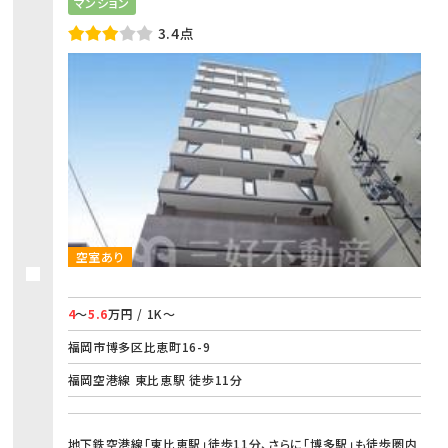
マンション
3.4点
空室あり
4
～
5.6
万円 / 1K～
福岡市博多区比恵町16-9
福岡空港線 東比恵駅 徒歩11分
地下鉄空港線「東比恵駅」徒歩11分、さらに「博多駅」も徒歩圏内