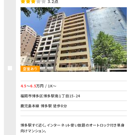
3.2点
空室あり
4.5
～
6.5
万円 / 1K～
福岡市博多区博多駅南１丁目15-24
鹿児島本線 博多駅 徒歩8分
博多駅すぐ近く。インターネット使い放題のオートロック付き単身
向けマンション。