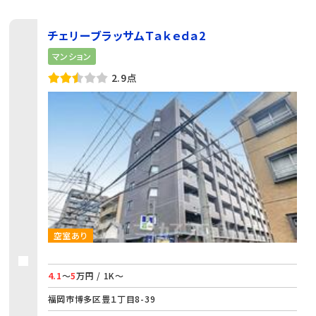
チェリーブラッサムＴａｋｅｄａ2
マンション
2.9点
空室あり
4.1
～
5
万円 / 1K～
福岡市博多区豊１丁目8-39