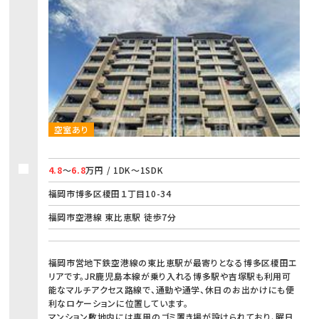
空室あり
4.8
～
6.8
万円 / 1DK～1SDK
福岡市博多区榎田１丁目10-34
福岡市空港線 東比恵駅 徒歩7分
福岡市営地下鉄空港線の東比恵駅が最寄りとなる博多区榎田エ
リアです。JR鹿児島本線が乗り入れる博多駅や吉塚駅も利用可
能なマルチアクセス路線で、通勤や通学、休日のお出かけにも便
利なロケーションに位置しています。
マンション敷地内には専用のゴミ置き場が設けられており、曜日