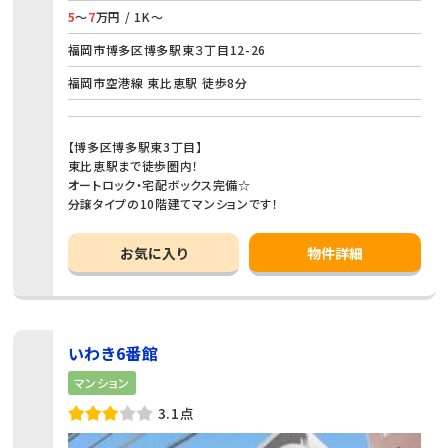
5
～
7
万円 / 1K～
福岡市博多区博多駅東３丁目12-26
福岡市空港線 東比恵駅 徒歩8分
【博多区博多駅東3丁目】
東比恵駅まで徒歩圏内！
オートロック・宅配ボックス完備☆
分譲タイプの10階建てマンションです！
お気に入り
物件詳細
いわき6番館
マンション
3.1点