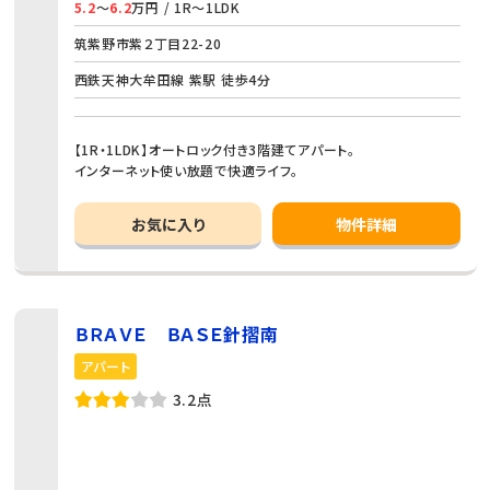
5.2
～
6.2
万円 / 1R～1LDK
筑紫野市紫２丁目22-20
西鉄天神大牟田線 紫駅 徒歩4分
【1R・1LDK】オートロック付き3階建てアパート。
インターネット使い放題で快適ライフ。
お気に入り
物件詳細
ＢＲＡＶＥ ＢＡＳＥ針摺南
アパート
3.2点