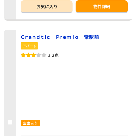
お気に入り
物件詳細
Ｇｒａｎｄｔｉｃ Ｐｒｅｍｉｏ 紫駅前
アパート
3.2点
空室あり