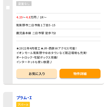
空室なし
4.25
～
4.8
万円 / 1R～
筑紫野市二日市南１丁目5-15
鹿児島本線 二日市駅 徒歩7分
★2022年4月竣工★JR・西鉄Ｗアクセス可能！
イオンモール筑紫野やゆめタウンなど周辺環境も充実！
オートロック・宅配ボックス完備！
インターネットも使い放題♪
お気に入り
物件詳細
プラム・Ｉ
アパート