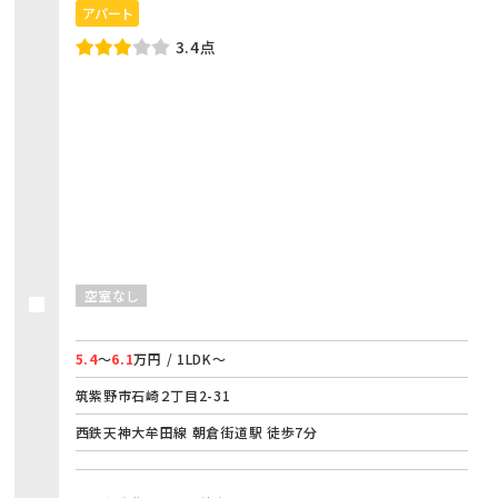
アパート
3.4点
空室なし
5.4
～
6.1
万円 / 1LDK～
筑紫野市石崎２丁目2-31
西鉄天神大牟田線 朝倉街道駅 徒歩7分