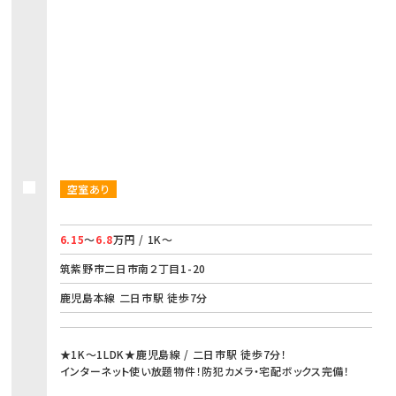
空室あり
6.15
～
6.8
万円 / 1K～
筑紫野市二日市南２丁目1-20
鹿児島本線 二日市駅 徒歩7分
★1K～1LDK★鹿児島線 / 二日市駅 徒歩7分！
インターネット使い放題物件！防犯カメラ・宅配ボックス完備！