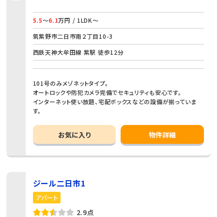
5.5
～
6.1
万円 / 1LDK～
筑紫野市二日市南２丁目10-3
西鉄天神大牟田線 紫駅 徒歩12分
101号のみメゾネットタイプ。
オートロックや防犯カメラ完備でセキュリティも安心です。
インターネット使い放題、宅配ボックスなどの設備が揃っていま
す。
お気に入り
物件詳細
ジール二日市1
アパート
2.9点