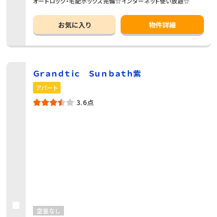
オートロック・宅配ボックス完備☆インターネット使い放題☆
お気に入り
物件詳細
Ｇｒａｎｄｔｉｃ Ｓｕｎｂａｔｈ紫
アパート
3.6点
空室なし