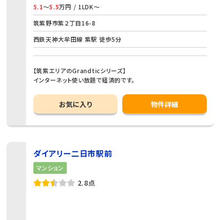
5.1
～
5.5
万円 / 1LDK～
筑紫野市紫２丁目16-8
西鉄天神大牟田線 紫駅 徒歩5分
【筑紫エリアのGrandticシリーズ】
インターネット使い放題で経済的です。
お気に入り
物件詳細
ダイアリー二日市駅前
マンション
2.8点