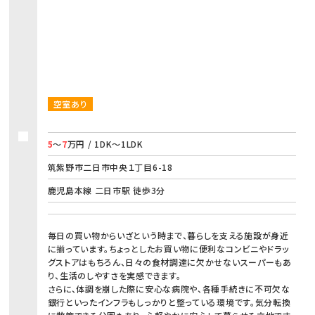
空室あり
5
～
7
万円 / 1DK～1LDK
筑紫野市二日市中央１丁目6-18
鹿児島本線 二日市駅 徒歩3分
毎日の買い物からいざという時まで、暮らしを支える施設が身近
に揃っています。ちょっとしたお買い物に便利なコンビニやドラッ
グストアはもちろん、日々の食材調達に欠かせないスーパーもあ
り、生活のしやすさを実感できます。
さらに、体調を崩した際に安心な病院や、各種手続きに不可欠な
銀行といったインフラもしっかりと整っている環境です。気分転換