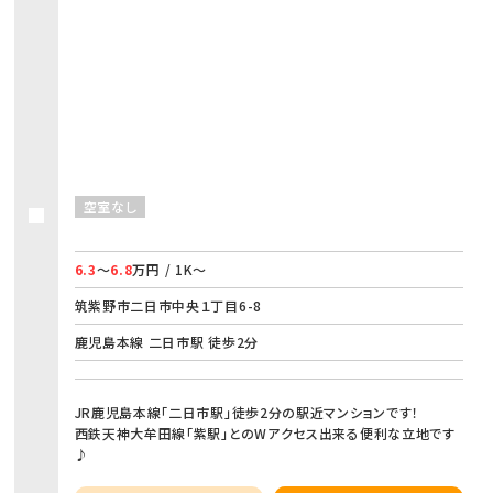
空室なし
6.3
～
6.8
万円 / 1K～
筑紫野市二日市中央１丁目6-8
鹿児島本線 二日市駅 徒歩2分
JR鹿児島本線「二日市駅」徒歩2分の駅近マンションです！
西鉄天神大牟田線「紫駅」とのWアクセス出来る便利な立地です
♪