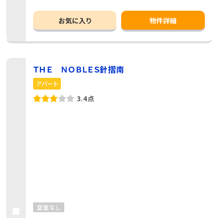
お気に入り
物件詳細
ＴＨＥ ＮＯＢＬＥＳ針摺南
アパート
3.4点
空室なし