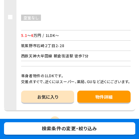
空室なし
5.1
～
6
万円 / 1LDK～
筑紫野市石崎２丁目2-28
西鉄天神大牟田線 朝倉街道駅 徒歩7分
単身者物件の1LDKです。
交差点すぐで、近くにはスーパー、薬局、GUなど近くにございます。
お気に入り
物件詳細
先頭
1
2
3
4
5
検索条件の変更・絞り込み
最後