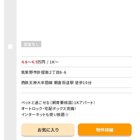
空室なし
4.6
～
4.9
万円 / 1K～
筑紫野市針摺南２丁目6-6
西鉄天神大牟田線 朝倉街道駅 徒歩10分
ペットと過ごせる（飼育要相談）1Kアパート！
オートロック・宅配ボックス完備！
インターネットも使い放題☆
お気に入り
物件詳細