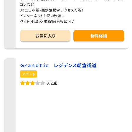
コンなど
JR二日市駅・西鉄紫駅Ｗアクセス可能！
インターネットも使い放題♪
ペット(小型犬・猫)飼育も相談可♪
お気に入り
物件詳細
Ｇｒａｎｄｔｉｃ レジデンス朝倉街道
アパート
3.2点