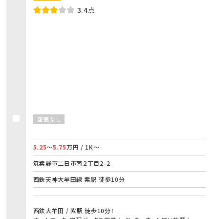
3.4点
空室なし
5.25
～
5.75
万円 / 1K～
筑紫野市二日市南２丁目2-2
西鉄天神大牟田線 紫駅 徒歩10分
西鉄大牟田 / 紫駅 徒歩10分！