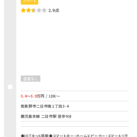
アパート
2.9点
空室なし
5.4
～
5.9
万円 / 1DK～
筑紫野市二日市南１丁目3-4
鹿児島本線 二日市駅 徒歩9分
◆IOTキット搭載◆スマートキー・ホームスピーカー・スマートリモ