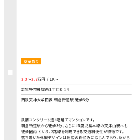
空室あり
3.3
～
3.7
万円 / 1K～
筑紫野市針摺西１丁目8-14
西鉄天神大牟田線 朝倉街道駅 徒歩3分
鉄筋コンクリート造4階建てマンションです。
朝倉街道駅から徒歩3分、さらにJR鹿児島本線の天拝山駅へも
徒歩圏内 という、2路線を利用できる交通利便性が特徴です。
落ち着いた外観デザインは周辺の街並みになじんでおり、駅から