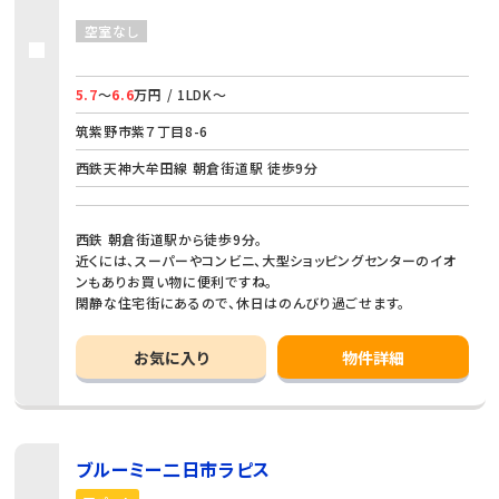
空室なし
5.7
～
6.6
万円 / 1LDK～
筑紫野市紫７丁目8-6
西鉄天神大牟田線 朝倉街道駅 徒歩9分
西鉄 朝倉街道駅から徒歩9分。
近くには、スーパーやコンビニ、大型ショッピングセンターのイオ
ンもありお買い物に便利ですね。
閑静な住宅街にあるので、休日はのんびり過ごせます。
お気に入り
物件詳細
ブルーミー二日市ラピス