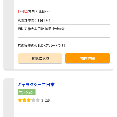
5
～
5.3
万円 / 1LDK～
筑紫野市紫６丁目12-1
西鉄天神大牟田線 紫駅 徒歩6分
筑紫野市紫の1LDKアパートです！
お気に入り
物件詳細
ギャラクシー二日市
マンション
3.2点