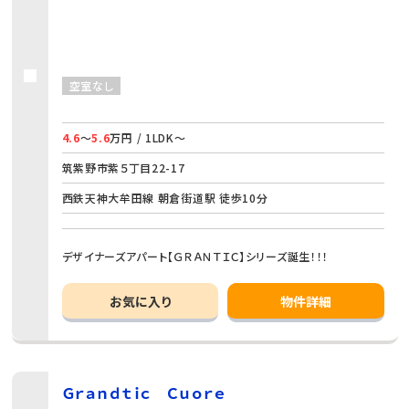
空室なし
4.6
～
5.6
万円 / 1LDK～
筑紫野市紫５丁目22-17
西鉄天神大牟田線 朝倉街道駅 徒歩10分
デザイナーズアパート【ＧＲＡＮＴＩＣ】シリーズ誕生！！！
お気に入り
物件詳細
Ｇｒａｎｄｔｉｃ Ｃｕｏｒｅ