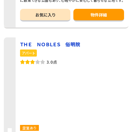
に散策できる公園もあり、心軽やかに安心して暮らせる立地です。
お気に入り
物件詳細
ＴＨＥ ＮＯＢＬＥＳ 俗明院
アパート
3.0点
空室あり