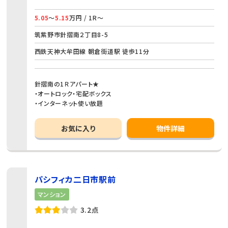
5.05
～
5.15
万円 / 1R～
筑紫野市針摺南２丁目8-5
西鉄天神大牟田線 朝倉街道駅 徒歩11分
針摺南の1Ｒアパート★
・オートロック・宅配ボックス
・インターネット使い放題
お気に入り
物件詳細
パシフィカ二日市駅前
マンション
3.2点