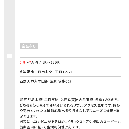
空室なし
5.8
～
7
万円 / 1K～1LDK
筑紫野市二日市中央１丁目12-21
西鉄天神大牟田線 紫駅 徒歩6分
JR鹿児島本線「二日市駅」と西鉄天神大牟田線「紫駅」の2駅を、
どちらも徒歩6分で使い分けられるダブルアクセス立地です。博多
や天神といった福岡都心部へ乗り換えなしでスムーズに通勤・通
学できます。
周辺にはコンビニがあるほか、ドラッグストアや複数のスーパーも
徒歩圏内に揃い、生活利便性良好です。