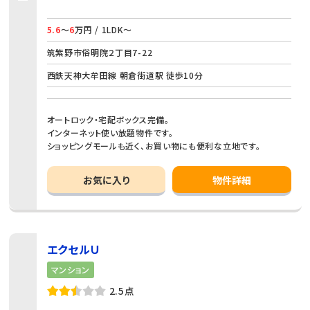
5.6
～
6
万円 / 1LDK～
筑紫野市俗明院２丁目7-22
西鉄天神大牟田線 朝倉街道駅 徒歩10分
オートロック・宅配ボックス完備。
インターネット使い放題物件です。
ショッピングモールも近く、お買い物にも便利な立地です。
お気に入り
物件詳細
エクセルＵ
マンション
2.5点