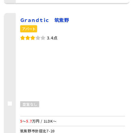
Ｇｒａｎｄｔｉｃ 筑紫野
アパート
3.4点
空室なし
5
～
5.7
万円 / 1LDK～
筑紫野市針摺北7-20