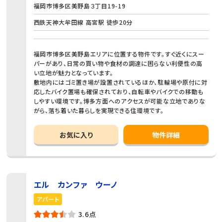
福岡市博多区美野島３丁目19-19
西鉄天神大牟田線 高宮駅 徒歩20分
福岡市博多区美野島エリアに位置する物件です。すぐ近くにスー
パーがあり、日常の買い物や食材の調達に困らない利便性の高
い立地が魅力となっています。
敷地内にはゴミ置き場が設置されているほか、駐輪場や原付に対
応したバイク置場も確保されており、自転車やバイクでの移動も
しやすい環境です。博多方面へのアクセスが可能な立地でありな
がら、落ち着いた暮らしを実現できる住環境です。
お気に入り
物件詳細
エル カンファ ウーノ
アパート
3.6点