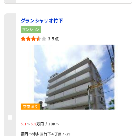
グランシャリオ竹下
マンション
3.5点
空室あり
5.1
～
6.5
万円 / 1DK～
福岡市博多区竹下４丁目7-29