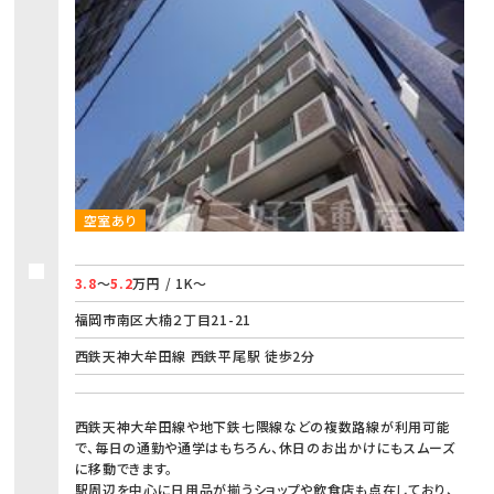
空室あり
3.8
～
5.2
万円 / 1K～
福岡市南区大楠２丁目21-21
西鉄天神大牟田線 西鉄平尾駅 徒歩2分
西鉄天神大牟田線や地下鉄七隈線などの複数路線が利用可能
で、毎日の通勤や通学はもちろん、休日のお出かけにもスムーズ
に移動できます。
駅周辺を中心に日用品が揃うショップや飲食店も点在しており、