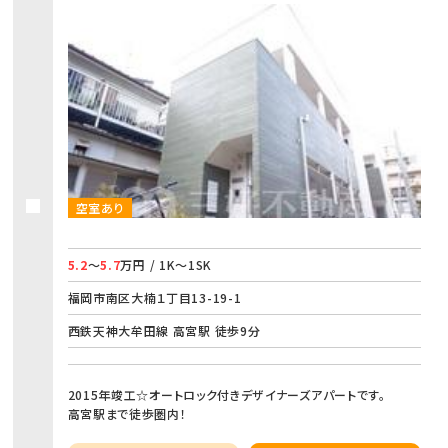
空室あり
5.2
～
5.7
万円 / 1K～1SK
福岡市南区大楠１丁目13-19-1
西鉄天神大牟田線 高宮駅 徒歩9分
2015年竣工☆オートロック付きデザイナーズアパートです。
高宮駅まで徒歩圏内！