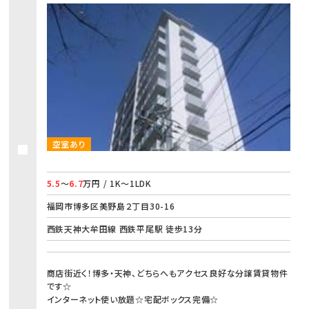
空室あり
5.5
～
6.7
万円 / 1K～1LDK
福岡市博多区美野島２丁目30-16
西鉄天神大牟田線 西鉄平尾駅 徒歩13分
商店街近く！博多・天神、どちらへもアクセス良好な分譲賃貸物件
です☆
インターネット使い放題☆宅配ボックス完備☆