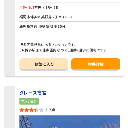
4.5
～
6.7
万円 / 1R～1K
福岡市博多区美野島２丁目31-14
鹿児島本線 博多駅 徒歩15分
博多区美野島にあるマンションです。
ＪＲ博多駅まで徒歩圏内なので、通勤・通学に便利です☆
お気に入り
物件詳細
グレース高宮
マンション
3.7点