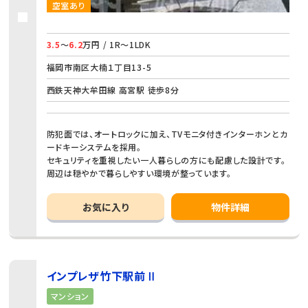
空室あり
3.5
～
6.2
万円 / 1R～1LDK
福岡市南区大楠１丁目13-5
西鉄天神大牟田線 高宮駅 徒歩8分
防犯面では、オートロックに加え、TVモニタ付きインターホンとカ
ードキーシステムを採用。
セキュリティを重視したい一人暮らしの方にも配慮した設計です。
周辺は穏やかで暮らしやすい環境が整っています。
お気に入り
物件詳細
インプレザ竹下駅前Ⅱ
マンション