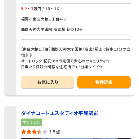
5.2
～
7
万円 / 1R～1K
福岡市南区大楠１丁目4-3
西鉄天神大牟田線 高宮駅 徒歩13分
【南区大楠1丁目】西鉄天神大牟田線『高宮』駅まで徒歩13分の立
地♪♪
オートロック・防犯カメラ完備で安心のセキュリティ☆
日当たり良好☆閑静な住宅街です！分譲タイプ☆
お気に入り
物件詳細
ダイナコートエスタディオ平尾駅前
マンション
3.5点