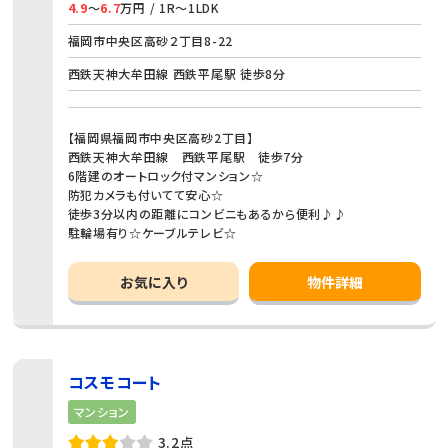
4.9
～
6.7
万円 / 1R～1LDK
福岡市中央区高砂２丁目8-22
西鉄天神大牟田線 西鉄平尾駅 徒歩8分
【福岡県福岡市中央区高砂2丁目】
西鉄天神大牟田線 西鉄平尾駅 徒歩7分
6階建のオートロック付マンション☆
防犯カメラも付いてて安心☆
徒歩3分以内の距離にコンビニもあるから便利♪♪
駐輪場有り☆ケーブルテレビ☆
お気に入り
物件詳細
コスモコート
マンション
3.2点