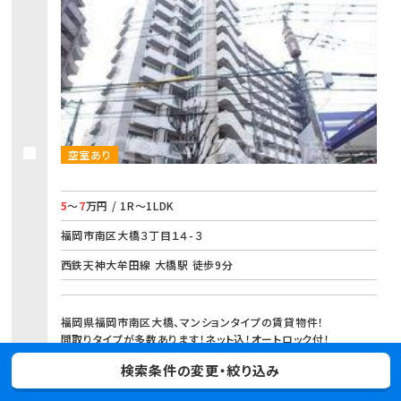
空室あり
5
～
7
万円 / 1R～1LDK
福岡市南区大橋３丁目１４-３
西鉄天神大牟田線 大橋駅 徒歩9分
福岡県福岡市南区大橋、マンションタイプの賃貸物件！
間取りタイプが多数あります！ネット込！オートロック付！
検索条件の変更・絞り込み
お気に入り
物件詳細