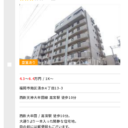
空室あり
4.3
～
6.4
万円 / 1K～
福岡市南区清水４丁目13-3
西鉄天神大牟田線 高宮駅 徒歩10分
西鉄大牟田 / 高宮駅 徒歩10分。
大通りより一本入った閑静な住宅地。
目の前には郵便局もございます。