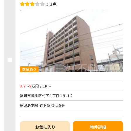
3.2点
空室あり
3.7
～
5
万円 / 1K～
福岡市博多区竹下１丁目１９-１２
鹿児島本線 竹下駅 徒歩5分
お気に入り
物件詳細