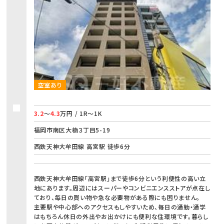
空室あり
3.2
～
4.3
万円 / 1R～1K
福岡市南区大楠３丁目5-19
西鉄天神大牟田線 高宮駅 徒歩6分
西鉄天神大牟田線「高宮駅」まで徒歩6分という利便性の高い立
地にあります。周辺にはスーパーやコンビニエンスストアが点在し
ており、毎日の買い物や急な必要物がある際にも困りません。
主要駅や中心部へのアクセスもしやすいため、毎日の通勤・通学
はもちろん休日の外出やお出かけにも便利な住環境です。暮らし