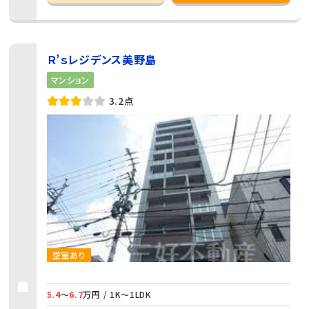
Ｒ’ｓレジデンス美野島
マンション
3.2点
空室あり
5.4
～
6.7
万円 / 1K～1LDK