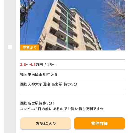
空室あり
3.8
～
4.5
万円 / 1R～
福岡市南区玉川町５-８
西鉄天神大牟田線 高宮駅 徒歩5分
西鉄高宮駅徒歩5分！
コンビニが目の前にあるのでお買い物も便利です☆
お気に入り
物件詳細