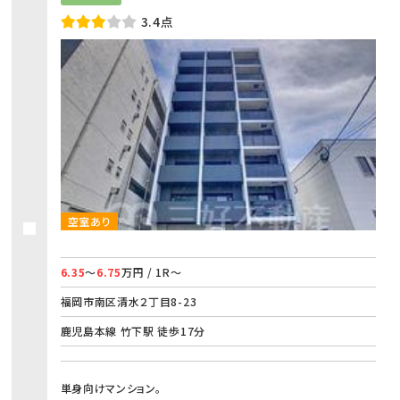
3.4点
空室あり
6.35
～
6.75
万円 / 1R～
福岡市南区清水２丁目8-23
鹿児島本線 竹下駅 徒歩17分
単身向けマンション。