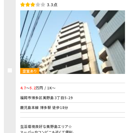
3.3点
空室あり
4.7
～
5.2
万円 / 1K～
福岡市博多区美野島３丁目5-29
鹿児島本線 博多駅 徒歩18分
生活環境良好な美野島エリア☆
スーパーやコンビニも近くて便利。