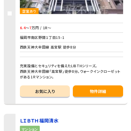
空室あり
6.4
～
7
万円 / 1R～
福岡市南区野間１丁目15-1
西鉄天神大牟田線 高宮駅 徒歩8分
充実設備とセキュリティを備えたLIBTHシリーズ。
西鉄天神大牟田線「高宮駅」徒歩8分。ウォークインクローゼット
がある1Ｒマンション。
お気に入り
物件詳細
ＬＩＢＴＨ福岡清水
マンション