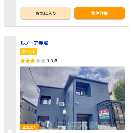
お気に入り
物件詳細
ルノーア寺塚
アパート
3.3点
空室あり