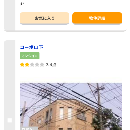
す！
お気に入り
物件詳細
コーポ山下
マンション
2.4点
空室なし