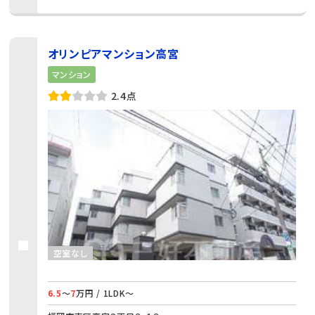
オリンピアマンション高宮
マンション
2.4点
空室なし
6.5
～
7
万円 / 1LDK～