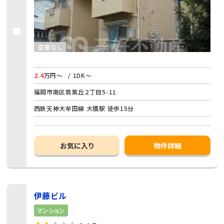
空室なし
2.4
万円～
/ 1DK～
福岡市南区筑紫丘２丁目5-11
西鉄天神大牟田線 大橋駅 徒歩15分
お気に入り
物件詳細
伊藤ビル
マンション