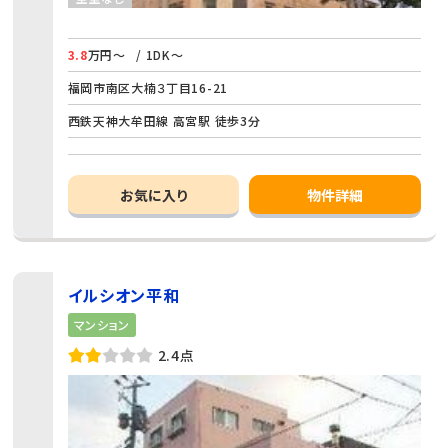
3.8
万円～
/ 1DK～
福岡市南区大楠３丁目16-21
西鉄天神大牟田線 高宮駅 徒歩3分
お気に入り
物件詳細
イルシオン平和
マンション
2.4点