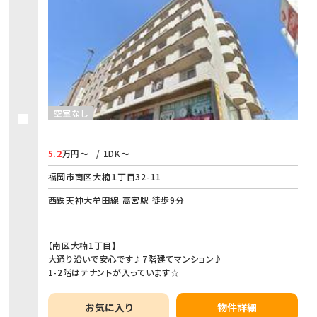
空室なし
5.2
万円～
/ 1DK～
福岡市南区大楠１丁目32-11
西鉄天神大牟田線 高宮駅 徒歩9分
【南区大楠1丁目】
大通り沿いで安心です♪7階建てマンション♪
1-2階はテナントが入っています☆
お気に入り
物件詳細