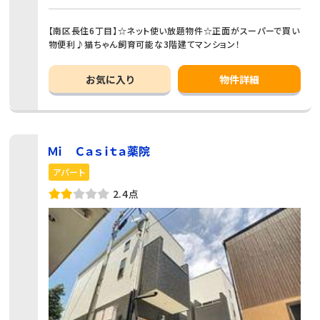
【南区長住6丁目】☆ネット使い放題物件☆正面がスーパーで買い
物便利♪猫ちゃん飼育可能な3階建てマンション！
お気に入り
物件詳細
Ｍｉ Ｃａｓｉｔａ薬院
アパート
2.4点