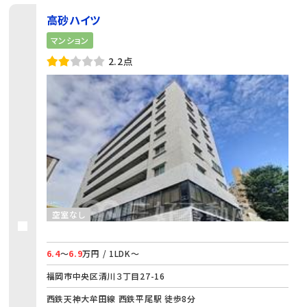
高砂ハイツ
マンション
2.2点
空室なし
6.4
～
6.9
万円 / 1LDK～
福岡市中央区清川３丁目27-16
西鉄天神大牟田線 西鉄平尾駅 徒歩8分