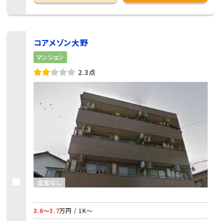
コアメゾン大野
マンション
2.3点
空室なし
3.6
～
3.7
万円 / 1K～