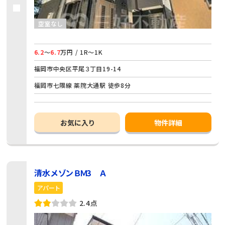
空室なし
6.2
～
6.7
万円 / 1R～1K
福岡市中央区平尾３丁目19-14
福岡市七隈線 薬院大通駅 徒歩8分
お気に入り
物件詳細
清水メゾンＢＭ3 Ａ
アパート
2.4点