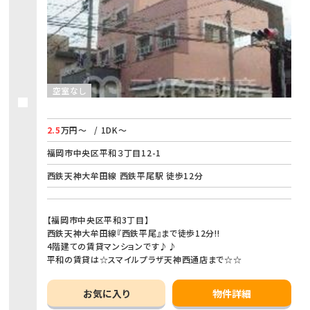
空室なし
2.5
万円～
/ 1DK～
福岡市中央区平和３丁目12-1
西鉄天神大牟田線 西鉄平尾駅 徒歩12分
【福岡市中央区平和3丁目】
西鉄天神大牟田線『西鉄平尾』まで徒歩12分!!
4階建ての賃貸マンションです♪♪
平和の賃貸は☆スマイルプラザ天神西通店まで☆☆
お気に入り
物件詳細