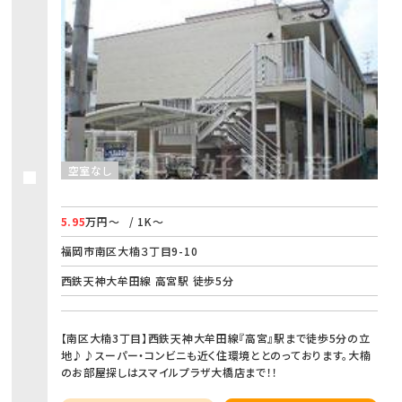
空室なし
5.95
万円～
/ 1K～
福岡市南区大楠３丁目9-10
西鉄天神大牟田線 高宮駅 徒歩5分
【南区大楠3丁目】西鉄天神大牟田線『高宮』駅まで徒歩5分の立
地♪♪スーパー・コンビニも近く住環境ととのっております。大楠
のお部屋探しはスマイルプラザ大橋店まで！！