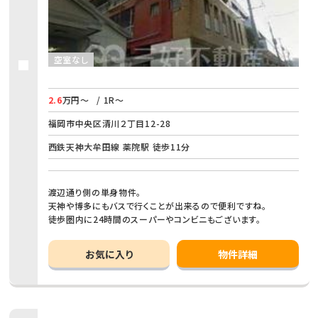
空室なし
2.6
万円～
/ 1R～
福岡市中央区清川２丁目12-28
西鉄天神大牟田線 薬院駅 徒歩11分
渡辺通り側の単身物件。
天神や博多にもバスで行くことが出来るので便利ですね。
徒歩圏内に24時間のスーパーやコンビニもございます。
お気に入り
物件詳細