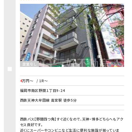
空室なし
4
万円～
/ 1R～
福岡市南区野間１丁目9-24
西鉄天神大牟田線 高宮駅 徒歩5分
西鉄バス【野間四つ角】すぐ近くなので、天神・博多どちらへもアク
セス良好です。
近くにスーパーやコンビニなど生活に便利な施設が揃っていま