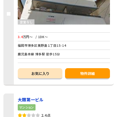
空室なし
3.4
万円～
/ 1DK～
福岡市博多区美野島１丁目15-14
鹿児島本線 博多駅 徒歩15分
お気に入り
物件詳細
大隈第一ビル
マンション
2.4点