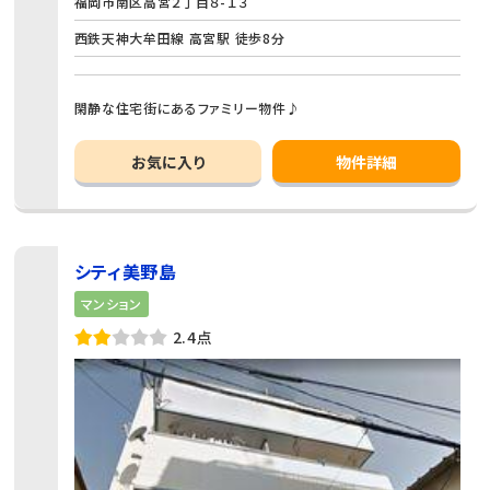
福岡市南区高宮２丁目８-１３
西鉄天神大牟田線 高宮駅 徒歩8分
閑静な住宅街にあるファミリー物件♪
お気に入り
物件詳細
シティ美野島
マンション
2.4点