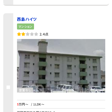
西島ハイツ
マンション
2.4点
空室なし
5
万円～
/ 1LDK～