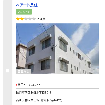
ベアート長住
マンション
2.4点
空室なし
5
万円～
/ 1LDK～
福岡市南区長住６丁目10-8
西鉄天神大牟田線 高宮駅 徒歩42分