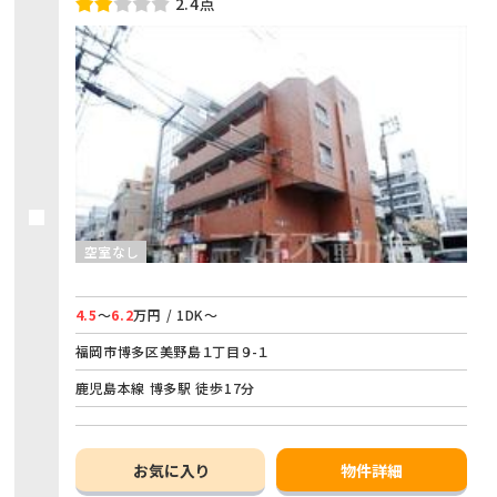
2.4点
空室なし
4.5
～
6.2
万円 / 1DK～
福岡市博多区美野島１丁目９-１
鹿児島本線 博多駅 徒歩17分
お気に入り
物件詳細