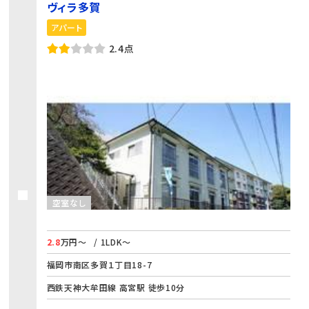
ヴィラ多賀
アパート
2.4点
空室なし
2.8
万円～
/ 1LDK～
福岡市南区多賀１丁目18-7
西鉄天神大牟田線 高宮駅 徒歩10分