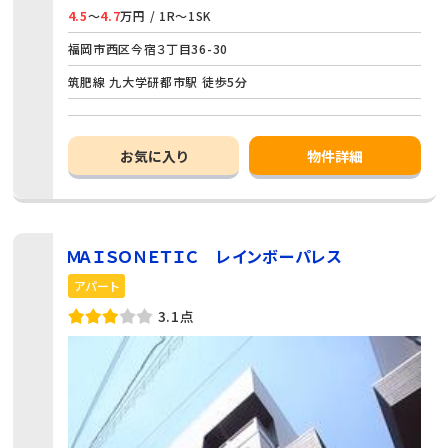
4.5
～
4.7
万円 / 1R～1SK
福岡市西区今宿３丁目36-30
筑肥線 九大学研都市駅 徒歩5分
お気に入り
物件詳細
ＭＡＩＳＯＮＥＴＩＣ レインボーパレス
アパート
3.1点