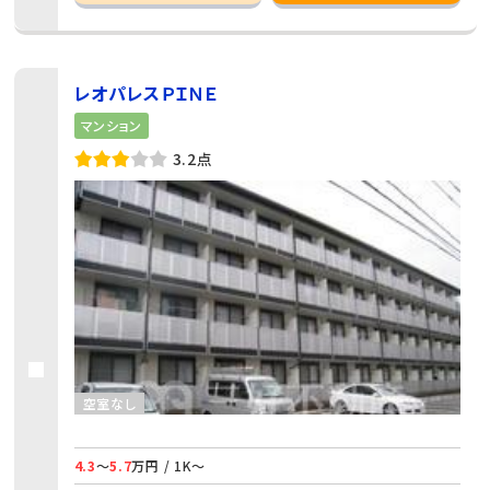
レオパレスＰＩＮＥ
マンション
3.2点
空室なし
4.3
～
5.7
万円 / 1K～