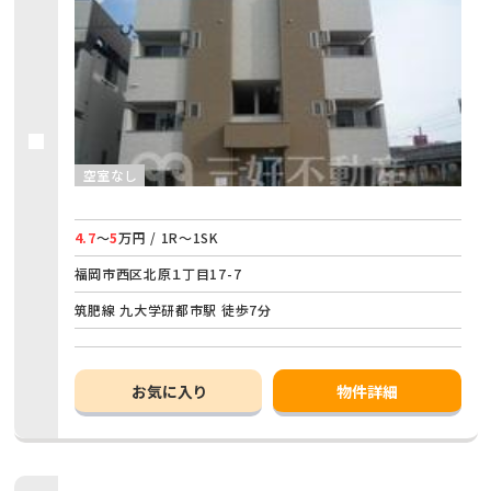
空室なし
4.7
～
5
万円 / 1R～1SK
福岡市西区北原１丁目17-7
筑肥線 九大学研都市駅 徒歩7分
お気に入り
物件詳細