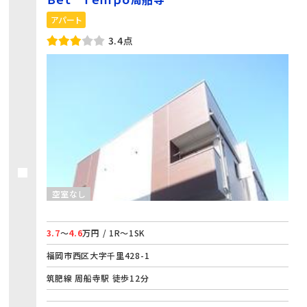
アパート
3.4点
空室なし
3.7
～
4.6
万円 / 1R～1SK
福岡市西区大字千里428-1
筑肥線 周船寺駅 徒歩12分