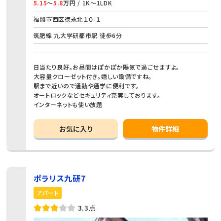
5.15
～
5.8
万円 / 1K～1LDK
福岡市西区徳永北１０-１
筑肥線 九大学研都市駅 徒歩6分
日当たり良好。お昼間はぽかぽか陽気で過ごせますよ。
大容量クローゼット付き。嬉しい設備ですね。
駅まで近いので通勤や通学に便利です。
オートロックなどセキュリティ充実しております。
インターネットも使い放題
お気に入り
物件詳細
ポラリス九研7
アパート
3.3点