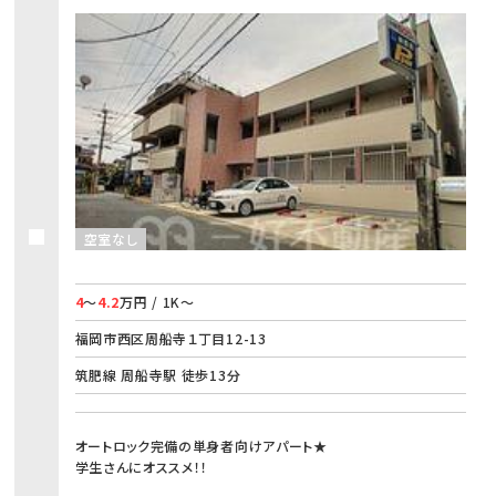
空室なし
4
～
4.2
万円 / 1K～
福岡市西区周船寺１丁目12-13
筑肥線 周船寺駅 徒歩13分
オートロック完備の単身者向けアパート★
学生さんにオススメ！！