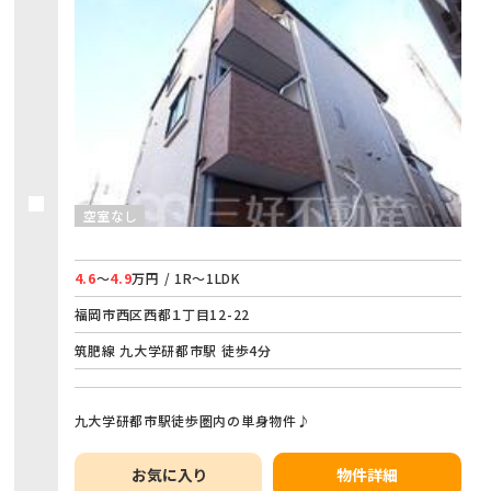
空室なし
4.6
～
4.9
万円 / 1R～1LDK
福岡市西区西都１丁目12-22
筑肥線 九大学研都市駅 徒歩4分
九大学研都市駅徒歩圏内の単身物件♪
お気に入り
物件詳細