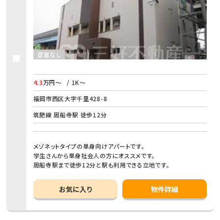
空室なし
4.3
万円～
/ 1K～
福岡市西区大字千里428-8
筑肥線 周船寺駅 徒歩12分
メゾネットタイプの単身向けアパートです。
学生さんから単身社会人の方にオススメです。
周船寺駅まで徒歩12分と駅も利用できる立地です。
お気に入り
物件詳細