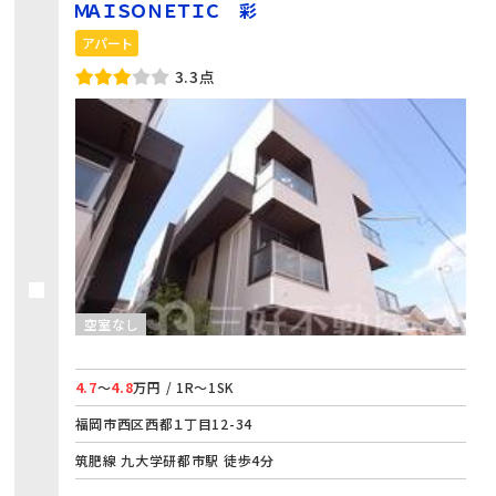
ＭＡＩＳＯＮＥＴＩＣ 彩
アパート
3.3点
空室なし
4.7
～
4.8
万円 / 1R～1SK
福岡市西区西都１丁目12-34
筑肥線 九大学研都市駅 徒歩4分