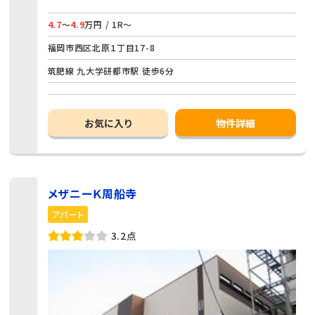
4.7
～
4.9
万円 / 1R～
福岡市西区北原１丁目17-8
筑肥線 九大学研都市駅 徒歩6分
お気に入り
物件詳細
メザニーＫ周船寺
アパート
3.2点