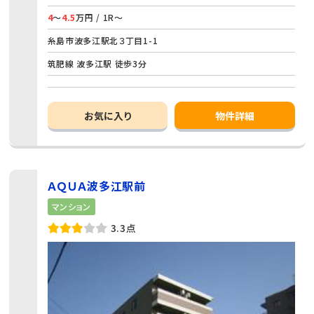
4
～
4.5
万円 / 1R～
糸島市波多江駅北３丁目1-1
筑肥線 波多江駅 徒歩3分
お気に入り
物件詳細
ＡＱＵＡ波多江駅前
マンション
3.3点