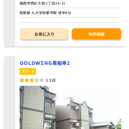
福岡市西区今宿３丁目34-31
筑肥線 九大学研都市駅 徒歩6分
お気に入り
物件詳細
ＧＯＬＤＷＩＮＧ周船寺2
アパート
3.3点