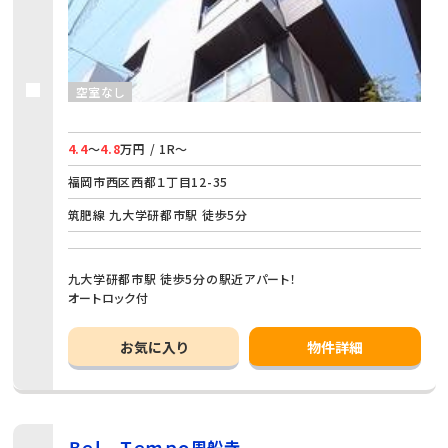
空室なし
4.4
～
4.8
万円 / 1R～
福岡市西区西都１丁目12-35
筑肥線 九大学研都市駅 徒歩5分
九大学研都市駅 徒歩5分の駅近アパート！
オートロック付
お気に入り
物件詳細
Ｂｅｌ Ｔｅｍｐｏ周船寺