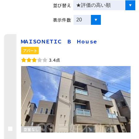
並び替え
表示件数
ＭＡＩＳＯＮＥＴＩＣ Ｂ Ｈｏｕｓｅ
アパート
3.4点
空室なし