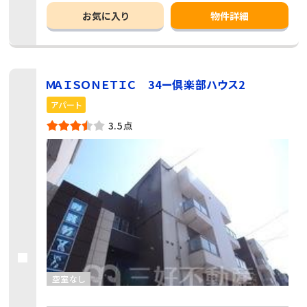
お気に入り
物件詳細
ＭＡＩＳＯＮＥＴＩＣ 34ー倶楽部ハウス2
アパート
3.5点
空室なし