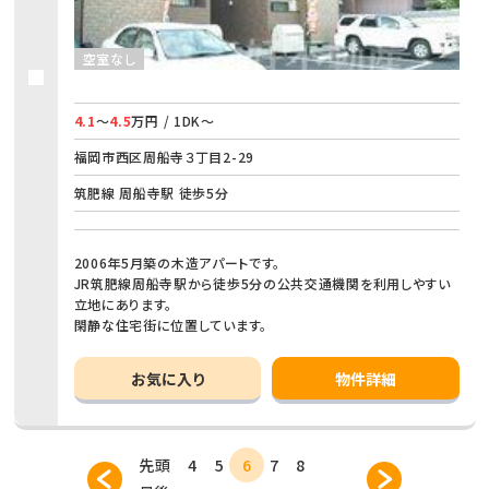
空室なし
4.1
～
4.5
万円 / 1DK～
福岡市西区周船寺３丁目2-29
筑肥線 周船寺駅 徒歩5分
2006年5月築の木造アパートです。
JR筑肥線周船寺駅から徒歩5分の公共交通機関を利用しやすい
立地にあります。
閑静な住宅街に位置しています。
お気に入り
物件詳細
先頭
4
5
6
7
8