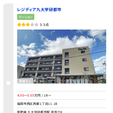
レジディア九大学研都市
マンション
3.3点
空室なし
4.55
～
5.55
万円 / 1R～
福岡市西区西都１丁目11-28
筑肥線 九大学研都市駅 徒歩7分