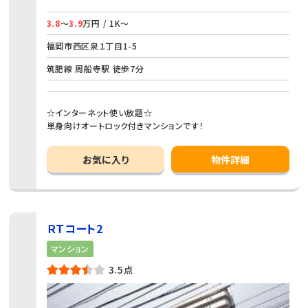
3.8
～
3.9
万円 / 1K～
福岡市西区泉１丁目1-5
筑肥線 周船寺駅 徒歩7分
☆インターネット使い放題☆
単身向けオートロック付きマンションです！
お気に入り
物件詳細
ＲＴコート2
マンション
3.5点