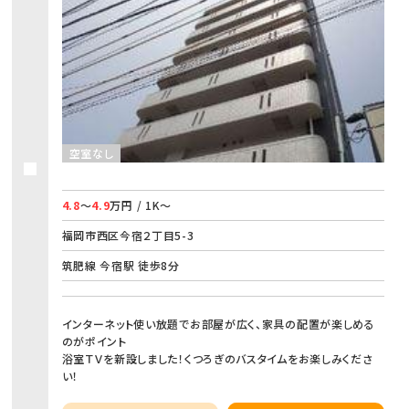
空室なし
4.8
～
4.9
万円 / 1K～
福岡市西区今宿２丁目5-3
筑肥線 今宿駅 徒歩8分
インターネット使い放題でお部屋が広く、家具の配置が楽しめる
のがポイント
浴室ＴＶを新設しました！くつろぎのバスタイムをお楽しみくださ
い！