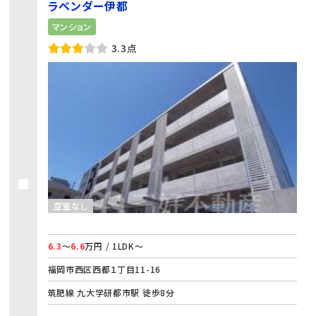
ラベンダー伊都
マンション
3.3点
空室なし
6.3
～
6.6
万円 / 1LDK～
福岡市西区西都１丁目11-16
筑肥線 九大学研都市駅 徒歩8分