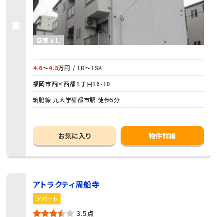
空室なし
4.6
～
4.8
万円 / 1R～1SK
福岡市西区西都１丁目16-10
筑肥線 九大学研都市駅 徒歩5分
お気に入り
物件詳細
アトラクティ周船寺
アパート
3.5点