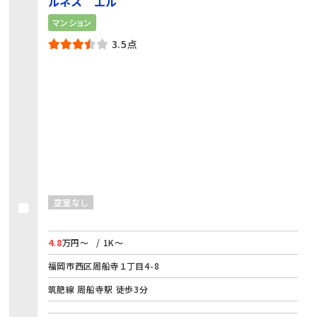
ルネス エル
マンション
3.5点
空室なし
4.8
万円～
/ 1K～
福岡市西区周船寺１丁目4-8
筑肥線 周船寺駅 徒歩3分