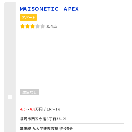
ＭＡＩＳＯＮＥＴＩＣ ＡＰＥＸ
アパート
3.4点
空室なし
4.5
～
4.8
万円 / 1R～1K
福岡市西区今宿３丁目36-21
筑肥線 九大学研都市駅 徒歩5分