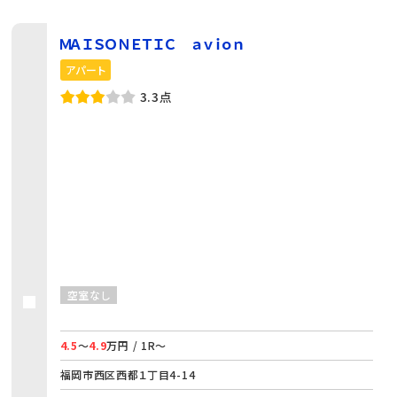
ＭＡＩＳＯＮＥＴＩＣ ａｖｉｏｎ
アパート
3.3点
空室なし
4.5
～
4.9
万円 / 1R～
福岡市西区西都１丁目4-14