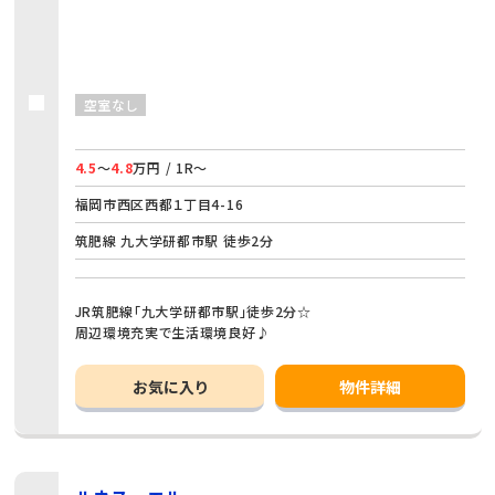
空室なし
4.5
～
4.8
万円 / 1R～
福岡市西区西都１丁目4-16
筑肥線 九大学研都市駅 徒歩2分
JR筑肥線「九大学研都市駅」徒歩2分☆
周辺環境充実で生活環境良好♪
お気に入り
物件詳細