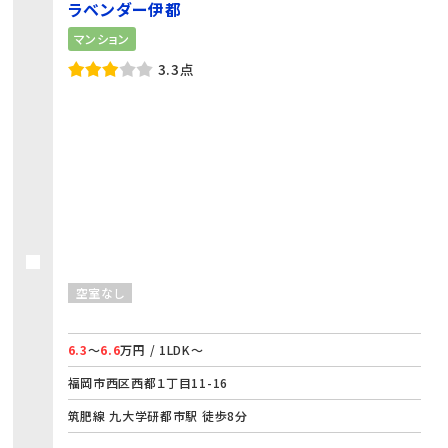
ラベンダー伊都
マンション
3.3点
空室なし
6.3
～
6.6
万円 / 1LDK～
福岡市西区西都１丁目11-16
筑肥線 九大学研都市駅 徒歩8分