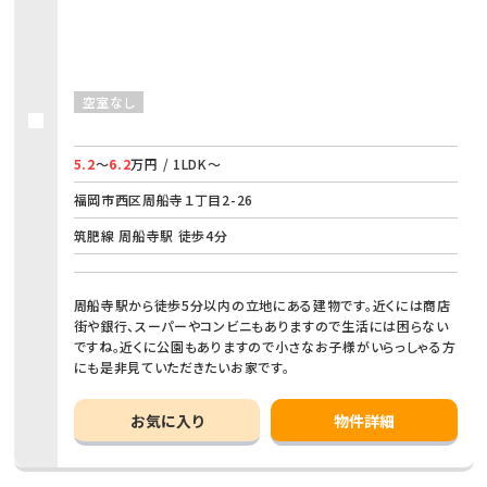
空室なし
5.2
～
6.2
万円 / 1LDK～
福岡市西区周船寺１丁目2-26
筑肥線 周船寺駅 徒歩4分
周船寺駅から徒歩5分以内の立地にある建物です。近くには商店
街や銀行、スーパーやコンビニもありますので生活には困らない
ですね。近くに公園もありますので小さなお子様がいらっしゃる方
にも是非見ていただきたいお家です。
お気に入り
物件詳細