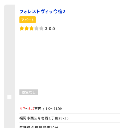
フォレストヴィラ今宿2
アパート
3.0点
空室なし
4.7
～
5.2
万円 / 1K～1LDK
福岡市西区今宿西１丁目28-15
筑肥線 今宿駅 徒歩10分