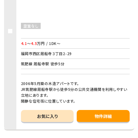
空室なし
4.1
～
4.5
万円 / 1DK～
福岡市西区周船寺３丁目2-29
筑肥線 周船寺駅 徒歩5分
2006年5月築の木造アパートです。
JR筑肥線周船寺駅から徒歩5分の公共交通機関を利用しやすい
立地にあります。
閑静な住宅街に位置しています。
お気に入り
物件詳細