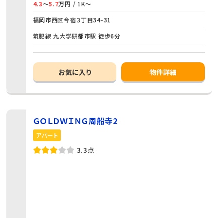
4.3
～
5.7
万円 / 1K～
福岡市西区今宿３丁目34-31
筑肥線 九大学研都市駅 徒歩6分
お気に入り
物件詳細
ＧＯＬＤＷＩＮＧ周船寺2
アパート
3.3点