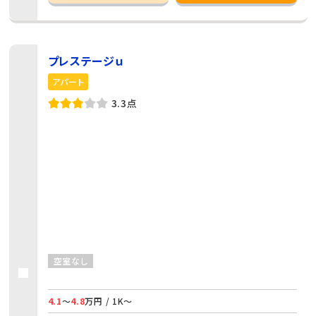
プレステージｕ
アパート
3.3点
空室なし
4.1
～
4.8
万円 / 1K～