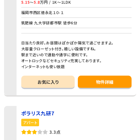
5.15
～
5.8
万円 / 1K～1LDK
福岡市西区徳永北１０-１
筑肥線 九大学研都市駅 徒歩6分
日当たり良好。お昼間はぽかぽか陽気で過ごせますよ。
大容量クローゼット付き。嬉しい設備ですね。
駅まで近いので通勤や通学に便利です。
オートロックなどセキュリティ充実しております。
インターネットも使い放題
お気に入り
物件詳細
ポラリス九研7
アパート
3.3点