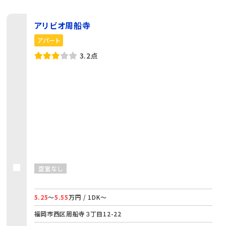
アリビオ周船寺
アパート
3.2点
空室なし
5.25
～
5.55
万円 / 1DK～
福岡市西区周船寺３丁目12-22