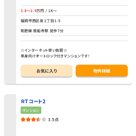
3.8
～
3.9
万円 / 1K～
福岡市西区泉１丁目1-5
筑肥線 周船寺駅 徒歩7分
☆インターネット使い放題☆
単身向けオートロック付きマンションです！
お気に入り
物件詳細
ＲＴコート2
マンション
3.5点