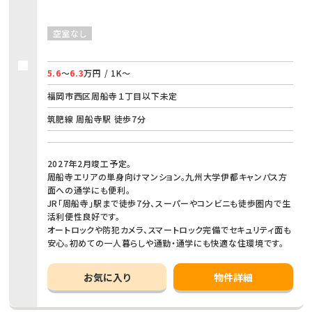
空室なし
5.6
～
6.3
万円 / 1K～
福岡市西区周船寺１丁目以下未定
筑肥線 周船寺駅 徒歩7分
2027年2月竣工予定。
周船寺エリアの単身向けマンション。九州大学伊都キャンパス方
面への通学にも便利。
JR「周船寺」駅まで徒歩7分、スーパーやコンビニも徒歩圏内で生
活利便性良好です。
オートロックや防犯カメラ、スマートロック完備でセキュリティ面も
安心。初めての一人暮らしや通勤・通学にも快適な住環境です。
お気に入り
物件詳細