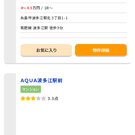
4
～
4.5
万円 / 1R～
糸島市波多江駅北３丁目1-1
筑肥線 波多江駅 徒歩3分
お気に入り
物件詳細
ＡＱＵＡ波多江駅前
マンション
3.3点