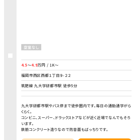
空室なし
4.5
～
4.9
万円 / 1K～
福岡市西区西都１丁目９-２２
筑肥線 九大学研都市駅 徒歩5分
九大学研都市駅やバス停まで徒歩圏内です。毎日の通勤通学がら
くらく。
コンビニ、スーパー、ドラックストアなどが近く近場でなんでもそろ
います。
鉄筋コンクリート造りなので防音面もばっちりです。