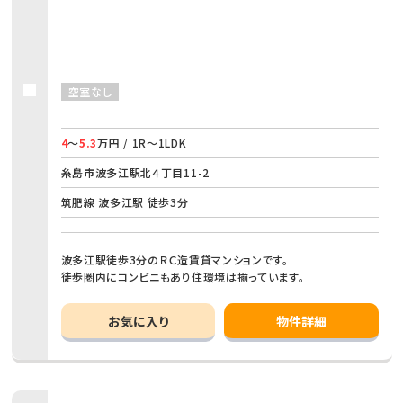
空室なし
4
～
5.3
万円 / 1R～1LDK
糸島市波多江駅北４丁目11-2
筑肥線 波多江駅 徒歩3分
波多江駅徒歩3分のＲＣ造賃貸マンションです。
徒歩圏内にコンビニもあり住環境は揃っています。
お気に入り
物件詳細