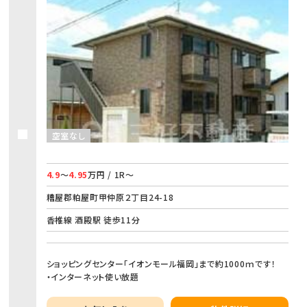
空室なし
4.9
～
4.95
万円 / 1R～
糟屋郡粕屋町甲仲原２丁目24-18
香椎線 酒殿駅 徒歩11分
ショッピングセンター「イオンモール福岡」まで約1000ｍです！
・インターネット使い放題