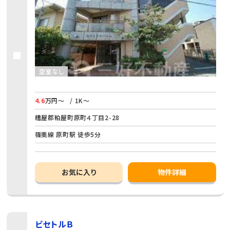
空室なし
4.6
万円～
/ 1K～
糟屋郡粕屋町原町４丁目2-28
篠栗線 原町駅 徒歩5分
お気に入り
物件詳細
ビセトルＢ