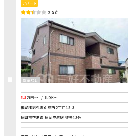
アパート
2.5点
空室なし
5.5
万円～
/ 1LDK～
糟屋郡志免町別府西２丁目18-3
福岡市空港線 福岡空港駅 徒歩13分