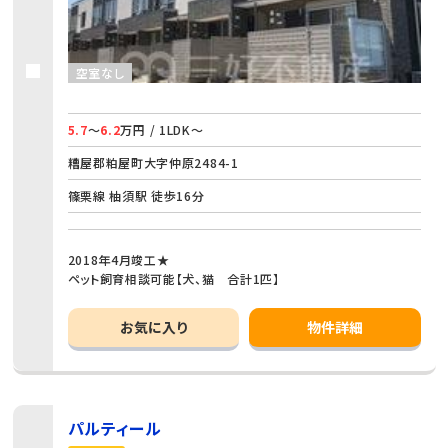
空室なし
5.7
～
6.2
万円 / 1LDK～
糟屋郡粕屋町大字仲原2484-1
篠栗線 柚須駅 徒歩16分
2018年4月竣工★
ペット飼育相談可能【犬、猫 合計1匹】
お気に入り
物件詳細
パルティール