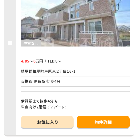
空室なし
4.85
～
6
万円 / 1LDK～
糟屋郡粕屋町戸原東２丁目16-1
香椎線 伊賀駅 徒歩4分
伊賀駅まで徒歩4分★
単身向け2階建てアパート！
お気に入り
物件詳細