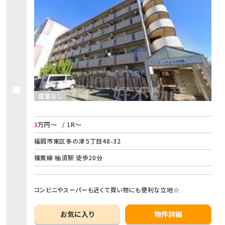
空室なし
3
万円～
/ 1R～
福岡市東区多の津５丁目48-32
篠栗線 柚須駅 徒歩20分
コンビニやスーパーも近くて買い物にも便利な立地☆
お気に入り
物件詳細