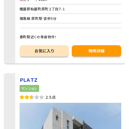
糟屋郡粕屋町原町２丁目7-1
篠栗線 原町駅 徒歩5分
春町駅近くの単身物件！
お気に入り
物件詳細
ＰＬＡＴＺ
マンション
2.5点