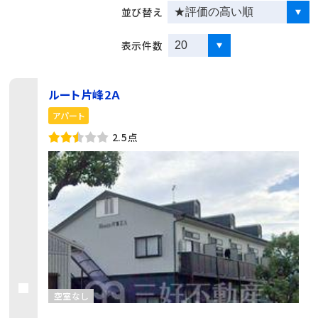
並び替え
表示件数
ルート片峰2Ａ
アパート
2.5点
空室なし