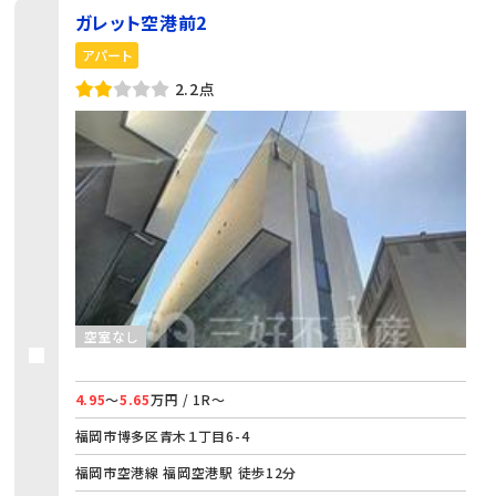
ガレット空港前2
アパート
2.2点
空室なし
4.95
～
5.65
万円 / 1R～
福岡市博多区青木１丁目6-4
福岡市空港線 福岡空港駅 徒歩12分