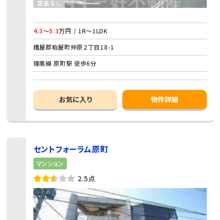
空室なし
4.3
～
5.3
万円 / 1R～1LDK
糟屋郡粕屋町仲原２丁目18-1
篠栗線 原町駅 徒歩6分
お気に入り
物件詳細
セントフォーラム原町
マンション
2.5点