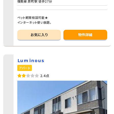
篠栗線 原町駅 徒歩27分
ペット飼育相談可能★
インターネット使い放題。
お気に入り
物件詳細
Ｌｕｍｉｎｏｕｓ
アパート
2.4点