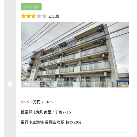
マンション
2.5点
空室なし
5
～
5.3
万円 / 1R～
糟屋郡志免町南里７丁目7-15
福岡市空港線 福岡空港駅 徒歩20分