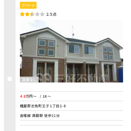
アパート
2.5点
空室なし
4.8
万円～
/ 1K～
糟屋郡志免町王子１丁目2-8
香椎線 酒殿駅 徒歩21分