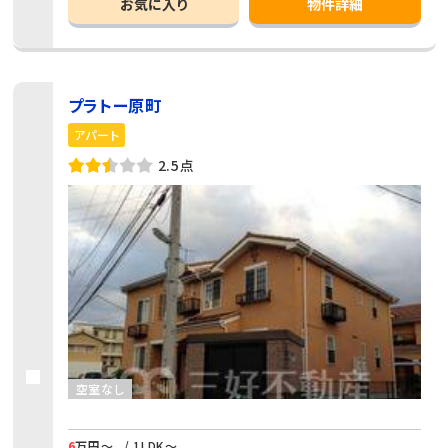
お気に入り
物件詳細
プラトー原町
アパート
2.5点
空室なし
6
万円～
/ 1LDK～