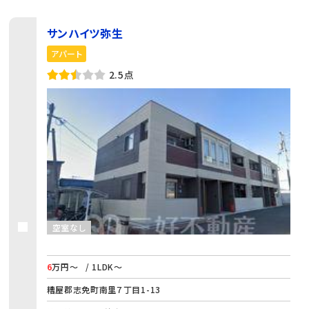
サンハイツ弥生
アパート
2.5点
空室なし
6
万円～
/ 1LDK～
糟屋郡志免町南里７丁目1-13