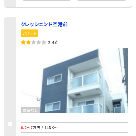
クレッシェンド空港前
アパート
2.4点
空室なし
6.2
～
7
万円 / 1LDK～