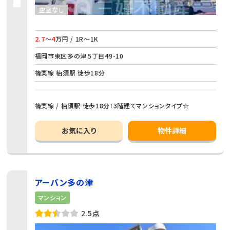
空室なし
2.7
～
4
万円 / 1R～1K
福岡市東区多の津５丁目49-10
篠栗線 柚須駅 徒歩18分
篠栗線 / 柚須駅 徒歩18分！3階建てマンションタイプ☆
お気に入り
物件詳細
アーバン多の津
マンション
2.5点