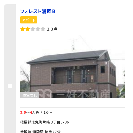
フォレスト浦園Ｂ
アパート
2.3点
空室なし
3.9
～
4
万円 / 1K～
糟屋郡志免町片峰３丁目3-36
香椎線 酒殿駅 徒歩27分