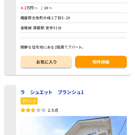
4.2
万円～
/ 1K～
糟屋郡志免町片峰２丁目5-29
香椎線 酒殿駅 徒歩31分
閑静な住宅地にある2階建てアパート。
お気に入り
物件詳細
ラ シュエット ブランシュ1
アパート
2.5点