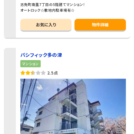
志免町南里7丁目の5階建てマンション！
オートロック☆敷地内駐車場有☆
お気に入り
物件詳細
パシフィック多の津
マンション
2.5点