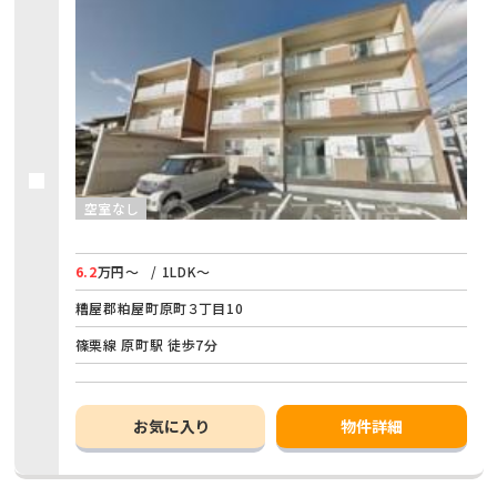
空室なし
6.2
万円～
/ 1LDK～
糟屋郡粕屋町原町３丁目10
篠栗線 原町駅 徒歩7分
お気に入り
物件詳細