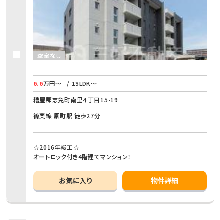
空室なし
6.6
万円～
/ 1SLDK～
糟屋郡志免町南里４丁目15-19
篠栗線 原町駅 徒歩27分
☆2016年竣工☆
オートロック付き4階建てマンション！
お気に入り
物件詳細