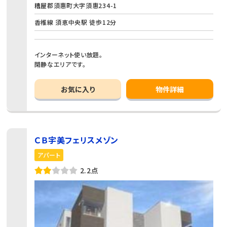
糟屋郡須惠町大字須惠234-1
香椎線 須恵中央駅 徒歩12分
インターネット使い放題。
閑静なエリアです。
お気に入り
物件詳細
ＣＢ宇美フェリスメゾン
アパート
2.2点