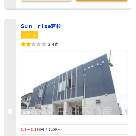
Ｓｕｎ ｒｉｓｅ若杉
アパート
2.4点
空室なし
5.9
～
6.1
万円 / 1LDK～