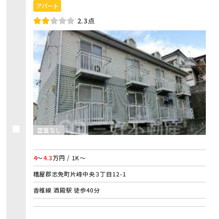
アパート
2.3点
空室なし
4
～
4.3
万円 / 1K～
糟屋郡志免町片峰中央３丁目12-1
香椎線 酒殿駅 徒歩40分