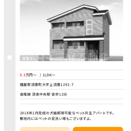
空室なし
5.3
万円～
/ 1LDK～
糟屋郡須惠町大字上須惠1292-7
香椎線 須恵中央駅 徒歩12分
2018年1月完成の犬猫飼育可能なペット共生アパートです。
敷地内にはペットの足洗い場もございますよ。