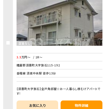
空室なし
3.5
万円～
/ 1R～
糟屋郡須惠町大字旅石115-192
香椎線 須恵中央駅 徒歩13分
【須惠町大字旅石】全戸角部屋☆お一人暮らし様むけアパートで
す！
お気に入り
物件詳細