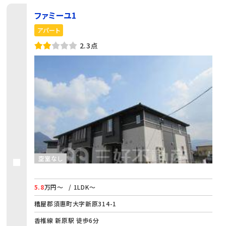
ファミーユ1
アパート
2.3点
空室なし
5.8
万円～
/ 1LDK～
糟屋郡須惠町大字新原314-1
香椎線 新原駅 徒歩6分