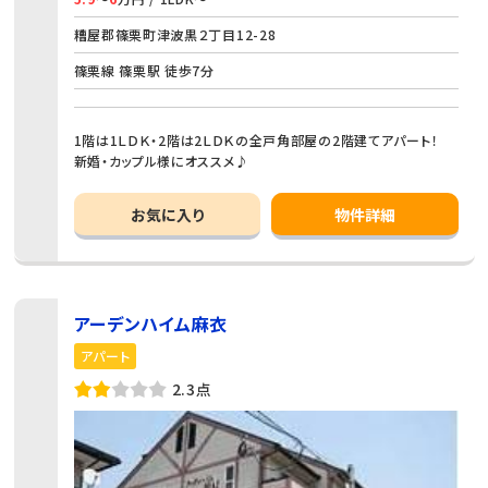
糟屋郡篠栗町津波黒２丁目12-28
篠栗線 篠栗駅 徒歩7分
1階は1ＬＤＫ・2階は2ＬＤＫの全戸角部屋の2階建てアパート！
新婚・カップル様にオススメ♪
お気に入り
物件詳細
アーデンハイム麻衣
アパート
2.3点