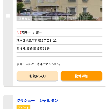
空室なし
4.6
万円～
/ 1K～
糟屋郡志免町片峰２丁目1-22
香椎線 酒殿駅 徒歩31分
宇美川沿いの3階建てマンション。
お気に入り
物件詳細
グラシュー ジャルダン
アパート