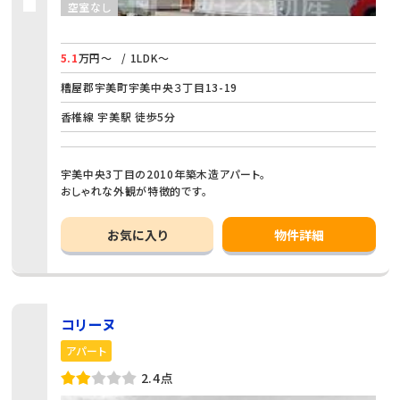
空室なし
5.1
万円～
/ 1LDK～
糟屋郡宇美町宇美中央３丁目13-19
香椎線 宇美駅 徒歩5分
宇美中央3丁目の2010年築木造アパート。
おしゃれな外観が特徴的です。
お気に入り
物件詳細
コリーヌ
アパート
2.4点