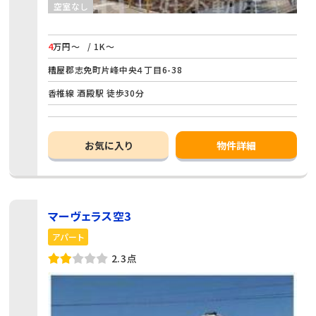
空室なし
4
万円～
/ 1K～
糟屋郡志免町片峰中央４丁目6-38
香椎線 酒殿駅 徒歩30分
お気に入り
物件詳細
マーヴェラス空3
アパート
2.3点