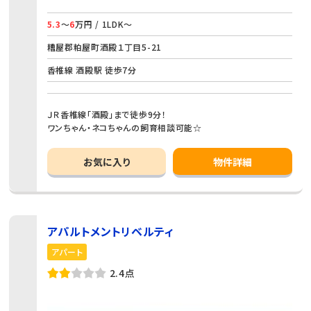
5.3
～
6
万円 / 1LDK～
糟屋郡粕屋町酒殿１丁目5-21
香椎線 酒殿駅 徒歩7分
ＪＲ香椎線「酒殿」まで徒歩9分！
ワンちゃん・ネコちゃんの飼育相談可能☆
お気に入り
物件詳細
アパルトメントリベルティ
アパート
2.4点