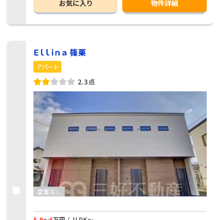
お気に入り
物件詳細
Ｅｌｌｉｎａ 篠栗
アパート
2.3点
空室なし
5.9
～
6
万円 / 1LDK～