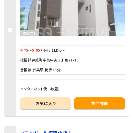
空室なし
4.75
～
5.05
万円 / 1LDK～
糟屋郡宇美町宇美中央３丁目21-15
香椎線 宇美駅 徒歩10分
インターネット使い放題。
お気に入り
物件詳細