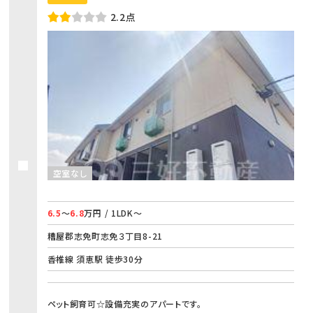
2.2点
空室なし
6.5
～
6.8
万円 / 1LDK～
糟屋郡志免町志免３丁目8-21
香椎線 須恵駅 徒歩30分
ペット飼育可☆設備充実のアパートです。