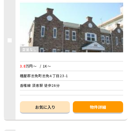
空室なし
3.8
万円～
/ 1K～
糟屋郡志免町志免４丁目23-1
香椎線 須恵駅 徒歩26分
お気に入り
物件詳細