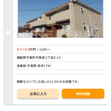
空室なし
4.7
～
4.8
万円 / 1LDK～
糟屋郡宇美町宇美東１丁目5-13
香椎線 宇美駅 徒歩17分
閑静なエリアに立地した2ＬＤＫのお部屋です。
お気に入り
物件詳細