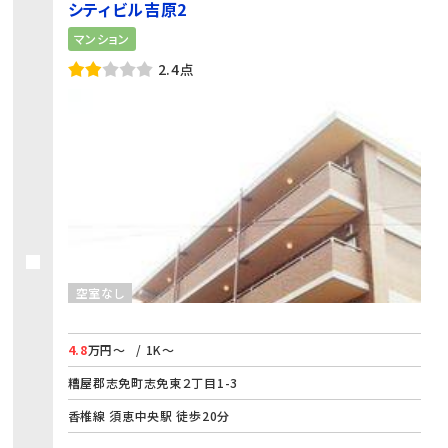
シティビル吉原2
マンション
2.4点
空室なし
4.8
万円～
/ 1K～
糟屋郡志免町志免東２丁目1-3
香椎線 須恵中央駅 徒歩20分