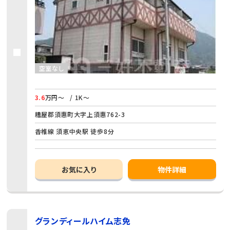
空室なし
3.6
万円～
/ 1K～
糟屋郡須惠町大字上須惠762-3
香椎線 須恵中央駅 徒歩8分
お気に入り
物件詳細
グランディールハイム志免