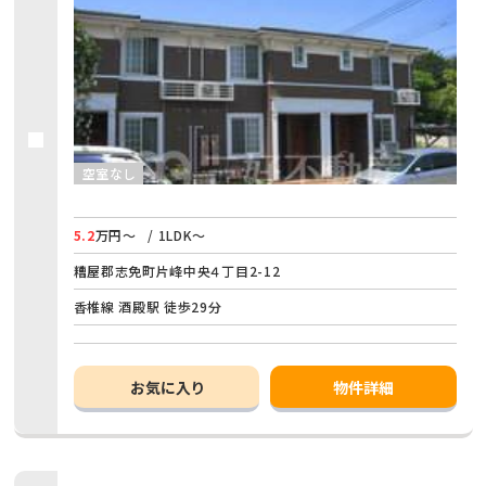
空室なし
5.2
万円～
/ 1LDK～
糟屋郡志免町片峰中央４丁目2-12
香椎線 酒殿駅 徒歩29分
お気に入り
物件詳細