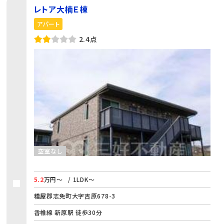
レトア大楠Ｅ棟
アパート
2.4点
空室なし
5.2
万円～
/ 1LDK～
糟屋郡志免町大字吉原678-3
香椎線 新原駅 徒歩30分