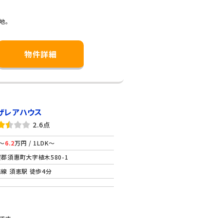
地。
物件詳細
ザレアハウス
2.6点
～
6.2
万円 / 1LDK～
郡須惠町大字植木580-1
線 須恵駅 徒歩4分