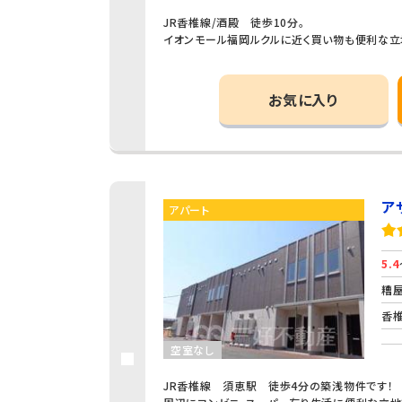
JR香椎線/酒殿 徒歩10分。
イオンモール福岡ルクルに近く買い物も便利な立
お気に入り
ア
アパート
5.4
糟屋
香椎
空室なし
JR香椎線 須恵駅 徒歩4分の築浅物件です！