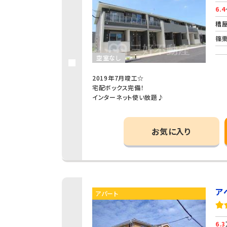
6.4
糟屋
篠栗
空室なし
2019年7月竣工☆
宅配ボックス完備！
インターネット使い放題♪
お気に入り
ア
アパート
6.3