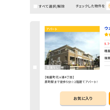
チェックした物件を
すべて選択/解除
ウ
アパート
5.7
糟屋
篠栗
空室なし
【粕屋町花ヶ浦4丁目】
原町駅まで徒歩5分☆2階建てアパート！
お気に入り