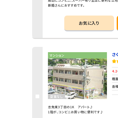
周辺にコンビニ、スーパー有り生活に便利な立地
新婚さんにおすすめです。
お気に入り
さ
マンション
4.2
糟屋
香椎
空室なし
志免東3丁目の1K アパート♪
1階が、コンビニお買い物に便利です♪