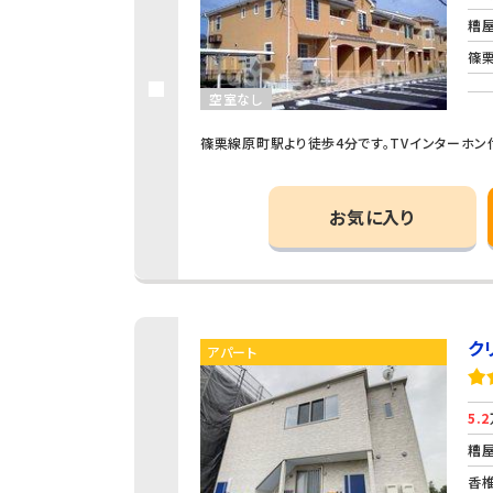
糟屋
篠栗
空室なし
篠栗線原町駅より徒歩4分です。TVインターホン
お気に入り
ク
アパート
5.2
糟屋
香椎