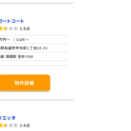
ガートコート
2.6点
万円～
/ 1LDK～
郡粕屋町甲仲原１丁目18-32
線 酒殿駅 徒歩10分
物件詳細
リエッタ
2.6点