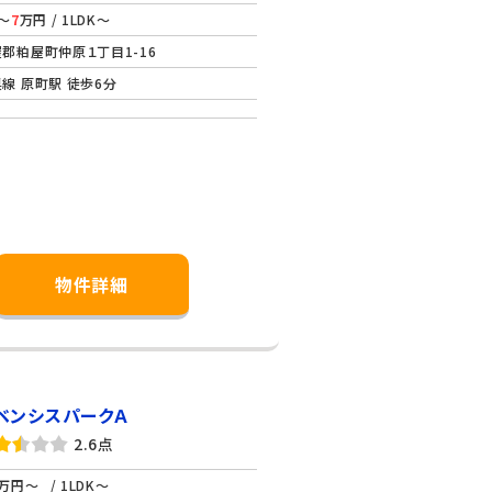
～
7
万円 / 1LDK～
郡粕屋町仲原１丁目1-16
線 原町駅 徒歩6分
物件詳細
ベンシスパークＡ
2.6点
万円～
/ 1LDK～