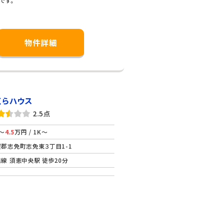
です。
物件詳細
くらハウス
2.5点
～
4.5
万円 / 1K～
郡志免町志免東３丁目1-1
線 須恵中央駅 徒歩20分