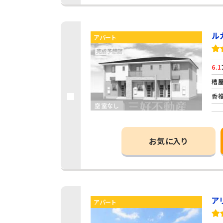
ル
アパート
6.1
糟屋
香椎
空室なし
お気に入り
ア
アパート