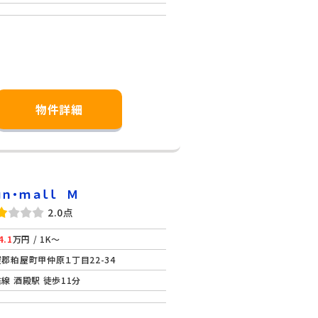
物件詳細
ｕｎ・ｍａｌｌ Ｍ
2.0点
4.1
万円 / 1K～
郡粕屋町甲仲原１丁目22-34
線 酒殿駅 徒歩11分