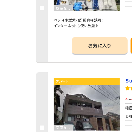
空室なし
ペット(小型犬・猫)飼育相談可！
インターネットも使い放題♪
お気に入り
Ｓ
アパート
4
～
糟屋
香椎
空室なし