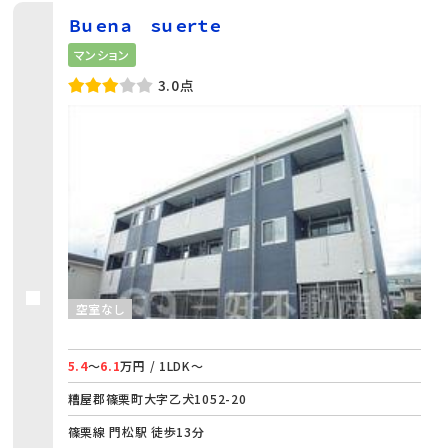
Ｂｕｅｎａ ｓｕｅｒｔｅ
マンション
3.0点
空室なし
5.4
～
6.1
万円 / 1LDK～
糟屋郡篠栗町大字乙犬1052-20
篠栗線 門松駅 徒歩13分