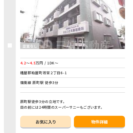
空室なし
4.2
～
4.5
万円 / 1DK～
糟屋郡粕屋町若宮２丁目6-1
篠栗線 原町駅 徒歩3分
原町駅徒歩3分の立地です。
目の前には24時間のスーパーサニーもございます。
お気に入り
物件詳細