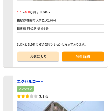
5.5
～
6.8
万円 / 1LDK～
糟屋郡篠栗町大字乙犬1004
篠栗線 門松駅 徒歩5分
1LDKと2LDKの複合型マンションとなっております。
お気に入り
物件詳細
エクセルコート
マンション
3.1点