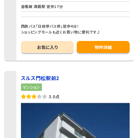
香椎線 酒殿駅 徒歩17分
西鉄バス「日枝停バス停」徒歩4分！
ショッピングモールも近くお買い物に便利です♪
お気に入り
物件詳細
スルス門松駅前2
マンション
3.0点