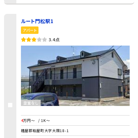
ルート門松駅1
アパート
3.4点
空室なし
4
万円～
/ 1K～
糟屋郡粕屋町大字大隈18-1