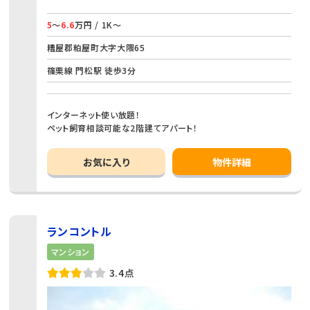
5
～
6.6
万円 / 1K～
糟屋郡粕屋町大字大隈65
篠栗線 門松駅 徒歩3分
インターネット使い放題！
ペット飼育相談可能な2階建てアパート！
お気に入り
物件詳細
ランコントル
マンション
3.4点