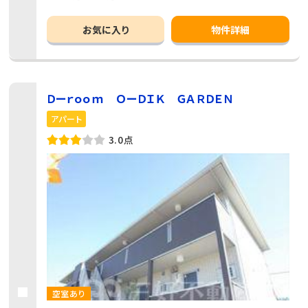
お気に入り
物件詳細
Ｄーｒｏｏｍ ＯーＤＩＫ ＧＡＲＤＥＮ
アパート
3.0点
空室あり