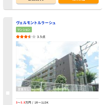
ヴェルモントルラーシュ
マンション
3.5点
空室なし
5
～
5.9
万円 / 1R～1LDK