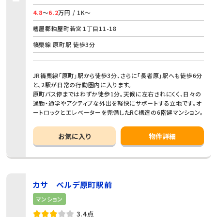
4.8
～
6.2
万円 / 1K～
糟屋郡粕屋町若宮１丁目11-18
篠栗線 原町駅 徒歩3分
JR篠栗線「原町」駅から徒歩3分、さらに「長者原」駅へも徒歩6分
と、2駅が日常の行動圏内に入ります。
原町バス停まではわずか徒歩1分。天候に左右されにくく、日々の
通勤・通学やアクティブな外出を軽快にサポートする立地です。オ
ートロックとエレベーターを完備したRC構造の6階建マンション。
お気に入り
物件詳細
カサ ベルデ原町駅前
マンション
3.4点