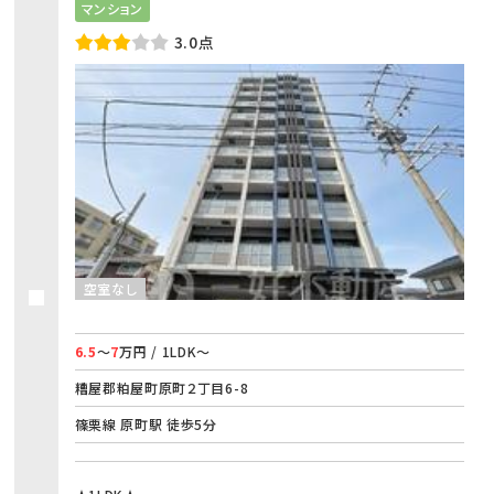
マンション
3.0点
空室なし
6.5
～
7
万円 / 1LDK～
糟屋郡粕屋町原町２丁目6-8
篠栗線 原町駅 徒歩5分