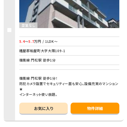
空室なし
5.4
～
5.7
万円 / 1LDK～
糟屋郡粕屋町大字大隈109-1
篠栗線 門松駅 徒歩1分
篠栗線 門松駅 徒歩1分！
防犯カメラ設置でセキュリティー面も安心。設備充実のマンション
★
インターネット使い放題。
お気に入り
物件詳細