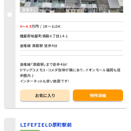
空室なし
0
～
6.9
万円 / 1R～1LDK
糟屋郡粕屋町酒殿４丁目14-1
香椎線 酒殿駅 徒歩4分
香椎線「酒殿駅」まで徒歩4分！
ドラッグコスモス・コメダ珈琲が隣にあり、イオンモール福岡も徒
歩圏内♪
インターネットも使い放題です！
お気に入り
物件詳細
ＬＩＦＥＦＩＥＬＤ原町駅前