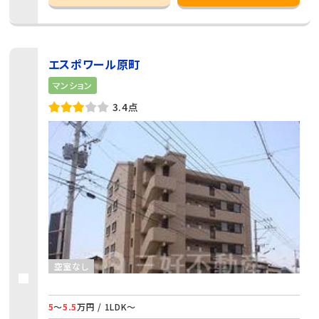
エスポワール原町
マンション
3.4点
空室なし
5
～
5.5
万円 / 1LDK～