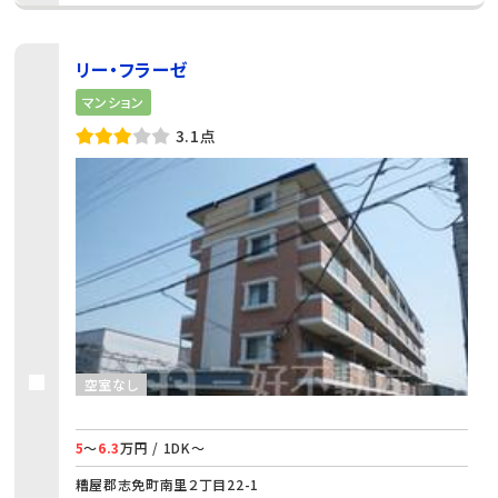
リー・フラーゼ
マンション
3.1点
空室なし
5
～
6.3
万円 / 1DK～
糟屋郡志免町南里２丁目22-1