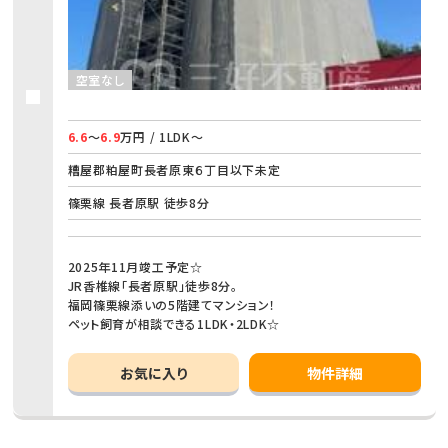
空室なし
6.6
～
6.9
万円 / 1LDK～
糟屋郡粕屋町長者原東６丁目以下未定
篠栗線 長者原駅 徒歩8分
2025年11月竣工予定☆
JR香椎線「長者原駅」徒歩8分。
福岡篠栗線添いの5階建てマンション！
ペット飼育が相談できる1LDK・2LDK☆
お気に入り
物件詳細