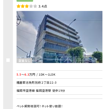
3.4点
空室なし
5.5
～
6.3
万円 / 1DK～1LDK
糟屋郡志免町別府２丁目22-3
福岡市空港線 福岡空港駅 徒歩19分
ペット飼育相談可！ネット使い放題！