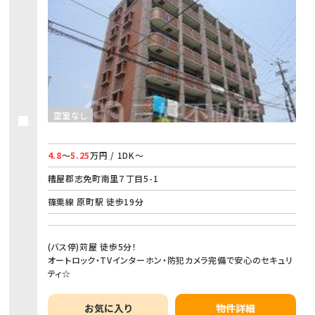
空室なし
4.8
～
5.25
万円 / 1DK～
糟屋郡志免町南里７丁目5-1
篠栗線 原町駅 徒歩19分
(バス停)苅屋 徒歩5分！
オートロック・TVインターホン・防犯カメラ完備で安心のセキュリ
ティ☆
お気に入り
物件詳細