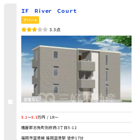
ＩＦ Ｒｉｖｅｒ Ｃｏｕｒｔ
アパート
3.3点
空室なし
5.1
～
5.3
万円 / 1R～
糟屋郡志免町別府西３丁目5-12
福岡市空港線 福岡空港駅 徒歩17分