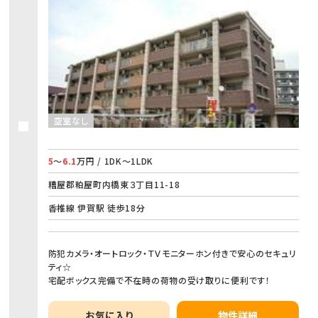
空室なし
5
～
6.1
万円 / 1DK～1LDK
糟屋郡粕屋町内橋東３丁目11-18
香椎線 伊賀駅 徒歩18分
防犯カメラ・オートロック・ＴＶモニターホン付きで安心のセキュリ
ティ☆
宅配ボックス完備で不在時の荷物の受け取りに便利です！
お気に入り
物件詳細