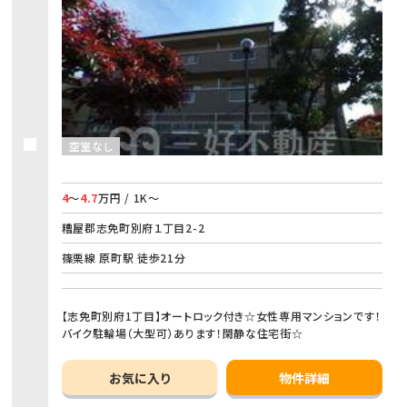
空室なし
4
～
4.7
万円 / 1K～
糟屋郡志免町別府１丁目2-2
篠栗線 原町駅 徒歩21分
【志免町別府1丁目】オートロック付き☆女性専用マンションです！
バイク駐輪場（大型可）あります！閑静な住宅街☆
お気に入り
物件詳細