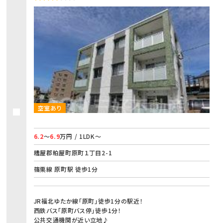
空室あり
6.2
～
6.9
万円 / 1LDK～
糟屋郡粕屋町原町１丁目2-1
篠栗線 原町駅 徒歩1分
JR福北ゆたか線「原町」徒歩1分の駅近！
西鉄バス「原町バス停」徒歩1分！
公共交通機関が近い立地♪