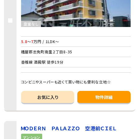
空室なし
5.8
～
7
万円 / 1LDK～
糟屋郡志免町南里２丁目8-35
香椎線 酒殿駅 徒歩19分
コンビニやスーパーも近くて買い物にも便利な立地☆
お気に入り
物件詳細
ＭＯＤＥＲＮ ＰＡＬＡＺＺＯ 空港前ＣＩＥＬ
マンション