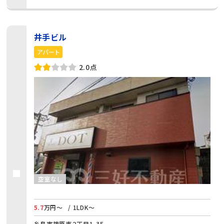
井手ビル
アパート
2.0点
空室なし
5.7
万円～
/ 1LDK～
糸島市篠原東２丁目1-35