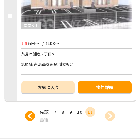
空室なし
6.9
万円～
/ 1LDK～
糸島市浦志２丁目5
筑肥線 糸島高校前駅 徒歩6分
お気に入り
物件詳細
先頭
7
8
9
10
11
最後