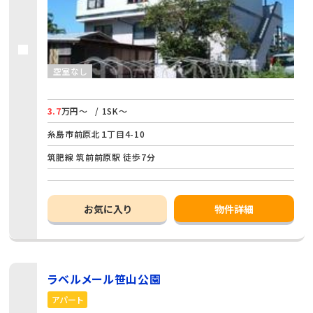
空室なし
3.7
万円～
/ 1SK～
糸島市前原北１丁目4-10
筑肥線 筑前前原駅 徒歩7分
お気に入り
物件詳細
ラベルメール笹山公園
アパート