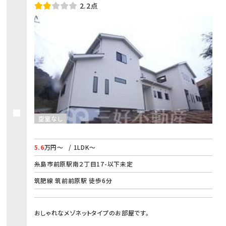
2.2点
空室なし
5.6
万円～
/ 1LDK～
糸島市前原駅南２丁目17-以下未定
筑肥線 筑前前原駅 徒歩6分
おしゃれなメゾネットタイプのお部屋です。