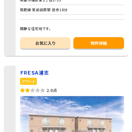
筑肥線 筑前前原駅 徒歩18分
閑静な住宅地です。
お気に入り
物件詳細
ＦＲＥＳＡ浦志
アパート
2.0点