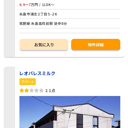
6.9
～
7
万円 / 1LDK～
糸島市浦志２丁目５-２６
筑肥線 糸島高校前駅 徒歩8分
お気に入り
物件詳細
レオパレスミルク
アパート
2.1点