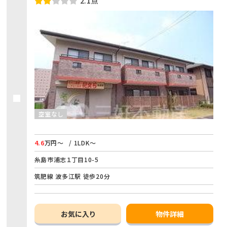
2.1点
空室なし
4.6
万円～
/ 1LDK～
糸島市浦志１丁目10-5
筑肥線 波多江駅 徒歩20分
お気に入り
物件詳細