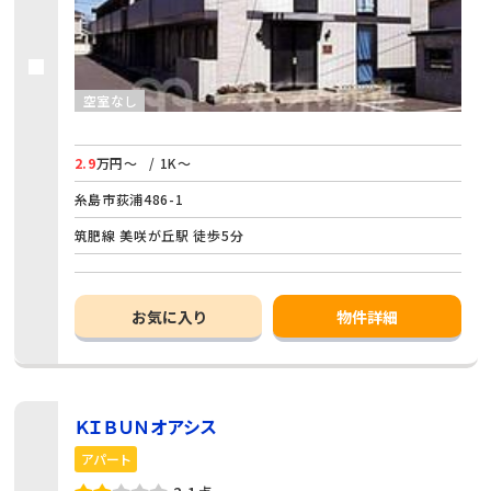
空室なし
2.9
万円～
/ 1K～
糸島市荻浦486-1
筑肥線 美咲が丘駅 徒歩5分
お気に入り
物件詳細
ＫＩＢＵＮオアシス
アパート