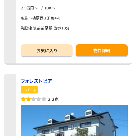
2.9
万円～
/ 1DK～
糸島市篠原西１丁目4-6
筑肥線 筑前前原駅 徒歩13分
お気に入り
物件詳細
フォレストピア
アパート
2.2点