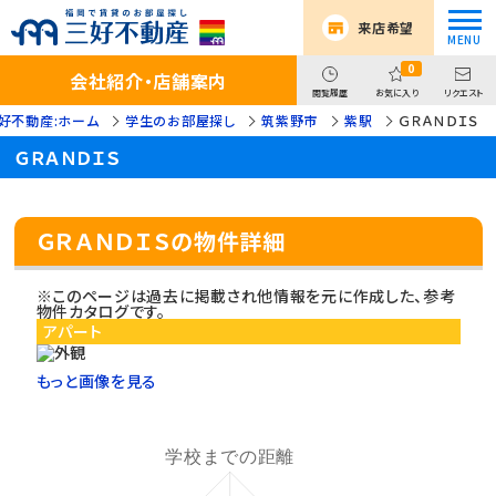
来店希望
0
会社紹介・店舗案内
閲覧履歴
お気に入り
リクエスト
好不動産:ホーム
学生のお部屋探し
筑紫野市
紫駅
ＧＲＡＮＤＩＳ
ＧＲＡＮＤＩＳ
ＧＲＡＮＤＩＳの物件詳細
※このページは過去に掲載され他情報を元に作成した、参考
物件カタログです。
アパート
もっと画像を見る