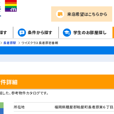
来店希望
はこちらから
探す
条件から探す
学生のお部屋探し
長者原駅
ワイズクラス長者原壱番館
物件詳細
した、参考物件カタログです。
所在地
福岡県糟屋郡粕屋町長者原東６