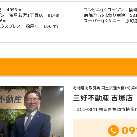
 4093m
コンビニ①：ローソン 福岡
ブン 粕屋若宮1丁目店 914m
病院①：ひまわり病院 58
6m
スーパー①：サニー 原町店
エクスプレス 粕屋店 1667m
宅地建物取引業 国土交通大臣（4）第0
三好不動産 吉塚店
〒812-0041 福岡県福岡市博多区吉
09