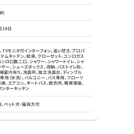
約
月19日
ン、TVモニタ付インターフォン、追い焚き、プロパ
ステムキッチン、給湯、クローゼット、コンロガス
コンロ口数二口、シャワー、シャワートイレ、シャ
ッサー、シューズボックス、収納、バストイレ別、
場室内有り、洗面所、独立洗面台、ディンブル
レ専用（水洗）、バルコニー、バス専用、フローリ
乾燥、エアコン、オートバス、脱衣所、暖房便座、
ウンターキッチン
談、ペット犬・猫両方可