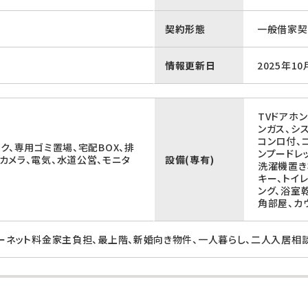
契約形態
一般借家契
情報更新日
2025年10
TVドアホ
ンガス、シ
コンロ付、
ク、専用ゴミ置場、宅配BOX、排
ンプードレ
カメラ、電気、水道公営、モニタ
設備(専有)
洗濯機置き
キー、トイ
ング、浴室
角部屋、カ
ターネット料金家主負担、最上階、新婚向き物件、一人暮らし、二人入居相