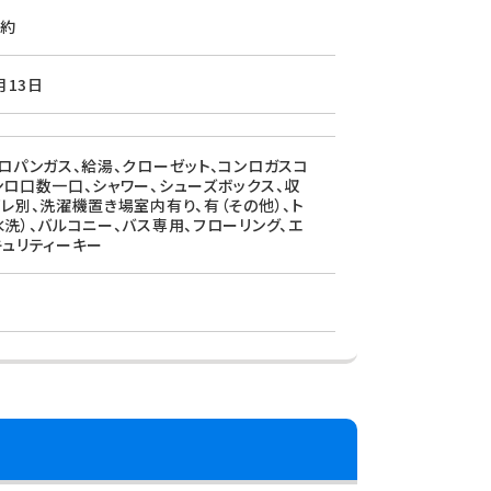
約
月13日
プロパンガス、給湯、クローゼット、コンロガスコ
ンロ口数一口、シャワー、シューズボックス、収
イレ別、洗濯機置き場室内有り、有（その他）、ト
水洗）、バルコニー、バス専用、フローリング、エ
キュリティーキー