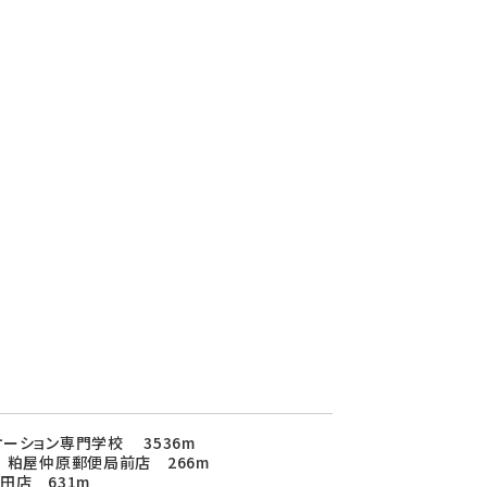
ーション専門学校 3536m
 粕屋仲原郵便局前店 266m
田店 631m