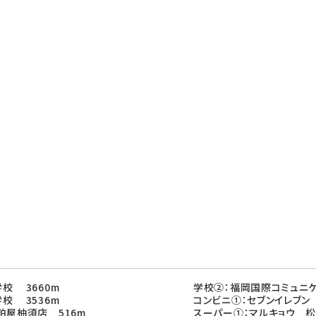
校 3660m
学校②：福岡国際コミュニケ
校 3536m
コンビニ①：セブンイレブン
粕屋柚須店 516m
スーパー①：マルキョウ 松