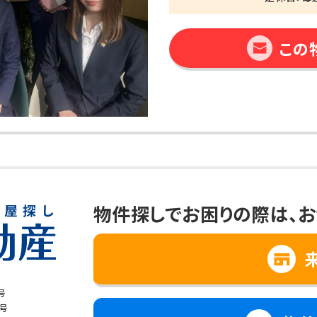
この
物件探しでお困りの際は、
お
号
8号