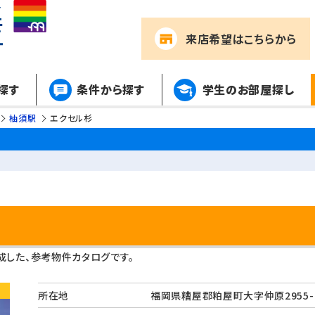
来店希望
はこちらから
探す
条件から探す
学生のお部屋探し
柚須駅
エクセル杉
した、参考物件カタログです。
所在地
福岡県糟屋郡粕屋町大字仲原295