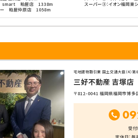
smart 粕屋店 1338m
スーパー③：イオン福岡東シ
ー 粕屋仲原店 1058m
宅地建物取引業 国土交通大臣（4）第0
三好不動産 吉塚店
〒812-0041 福岡県福岡市博多区吉
09
受付時
定休日：毎