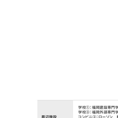
学校①：福岡建設専門学
学校③：福岡外語専門学
周辺施設
コンビニ②：ローソン 