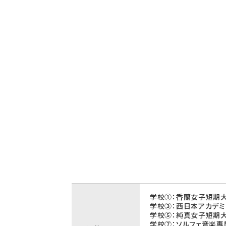
学校①：香蘭女子短期大
学校③：西日本アカデミ
学校⑤：純真女子短期大
学校⑦：ソルフェ音楽専