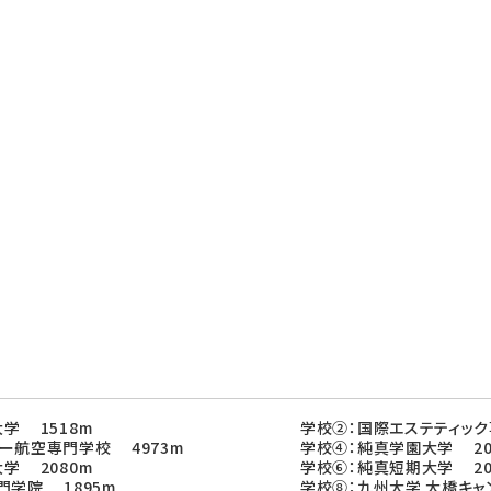
学 1518m
学校②：国際エステティック
ー航空専門学校 4973m
学校④：純真学園大学 20
学 2080m
学校⑥：純真短期大学 20
門学院 1895m
学校⑧：九州大学 大橋キャン