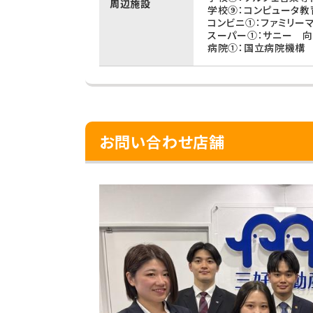
周辺施設
学校⑨：コンピュータ教
コンビニ①：ファミリー
スーパー①：サニー 向
病院①：国立病院機構 
お問い合わせ店舗