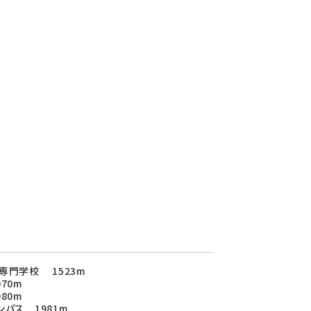
専門学校 1523m
70m
80m
パス 1981m