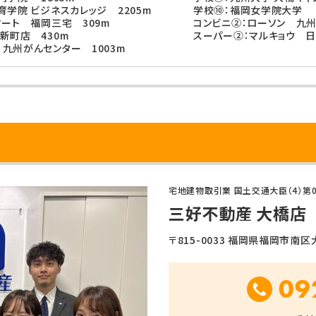
育学院 ビジネスカレッジ 2205m
学校⑩：福岡女学院大学 2
マート 福岡三宅 309m
コンビニ②：ローソン 九州
新町店 430m
スーパー②：マルキョウ 日
九州がんセンター 1003m
宅地建物取引業 国土交通大臣（4）第0
三好不動産 大橋店
〒815-0033 福岡県福岡市南区大橋
09