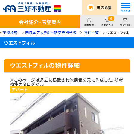
来店希望
0
会社紹介・店舗案内
閲覧履歴
お気に入り
リクエスト
学校検索
西日本アカデミー航空専門学校
物件一覧
ウエストフィル
ウエストフィル
ウエストフィルの物件詳細
※このページは過去に掲載され他情報を元に作成した、参考
物件カタログです。
アパート