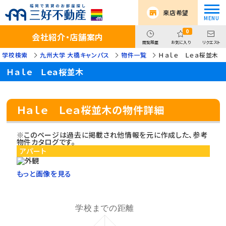
来店希望
0
会社紹介・店舗案内
閲覧履歴
お気に入り
リクエスト
学校検索
九州大学 大橋キャンパス
物件一覧
Ｈａｌｅ Ｌｅａ桜並木
Ｈａｌｅ Ｌｅａ桜並木
Ｈａｌｅ Ｌｅａ桜並木の物件詳細
※このページは過去に掲載され他情報を元に作成した、参考
物件カタログです。
アパート
もっと画像を見る