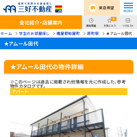
来店希望
0
会社紹介・店舗案内
閲覧履歴
お気に入り
リクエスト
:ホーム
学生のお部屋探し
糟屋郡粕屋町
原町駅
★アムール田代
★アムール田代
★アムール田代の物件詳細
※このページは過去に掲載され他情報を元に作成した、参考
物件カタログです。
アパート