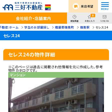
来店希望
0
会社紹介・店舗案内
閲覧履歴
お気に入り
リクエスト
不動産:ホーム
学生のお部屋探し
糟屋郡篠栗町
篠栗駅
セレス24
セレス24
セレス24の物件詳細
※このページは過去に掲載され他情報を元に作成した、参考
物件カタログです。
マンション