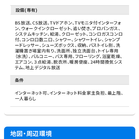
設備(専有)
BS放送、CS放送、TVドアホン、TVモニタ付インターフォ
ン、ウォークインクローゼット、追い焚き、プロパンガス、
システムキッチン、給湯、クローゼット、コンロガスコンロ
付、コンロ口数二口、シャワー、シャワートイレ、シャンプ
ードレッサー、シューズボックス、収納、バストイレ別、洗
濯機置き場室内有り、洗面所、独立洗面台、トイレ専用
（水洗）、バルコニー、バス専用、フローリング、浴室乾燥、
エアコン、３点給湯、脱衣所、暖房便座、24時間換気シス
テム、地上デジタル放送
条件
インターネット可、インターネット料金家主負担、最上階、
一人暮らし
地図・周辺環境