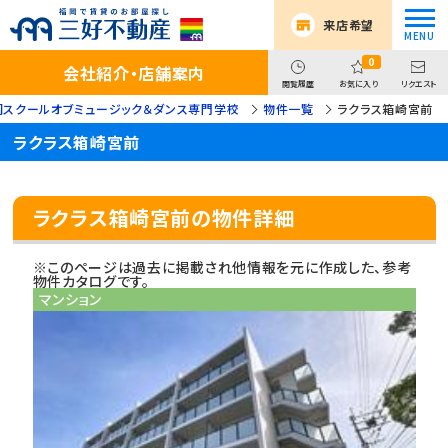
来店希望
0
会社紹介・店舗案内
閲覧履歴
お気に入り
リクエスト
岡スクールオブミュージック＆ダンス専門学校
物件一覧
ラクラス箱崎宮前
ラクラス箱崎宮前
ラクラス箱崎宮前の物件詳細
※このページは過去に掲載され他情報を元に作成した、参考
物件カタログです。
マンション