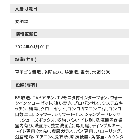
入居可能日
要相談
情報更新日
2024年04月01日
設備(共用)
専用ゴミ置場、宅配BOX、駐輪場、電気、水道公営
設備(専有)
BS放送、TVドアホン、TVモニタ付インターフォン、ウォー
クインクローゼット、追い焚き、プロパンガス、システムキ
ッチン、給湯、クローゼット、コンロガスコンロ付、コンロ
口数二口、シャワー、シャワートイレ、シャンプードレッサ
ー、シューズボックス、収納、バストイレ別、洗濯機置き場
室内有り、洗面所、独立洗面台、専用庭、ディンブルキー、
トイレ専用（水洗）、複層ガラス、バス専用、フローリング、
浴室乾燥、エアコン、脱衣所、暖房便座、角部屋、カウンタ