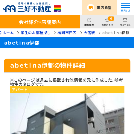
来店希望
0
会社紹介・店舗案内
閲覧履歴
お気に入り
リクエスト
:ホーム
学生のお部屋探し
福岡市西区
今宿駅
ａｂｅｔｉｎａ伊都
ａｂｅｔｉｎａ伊都
ａｂｅｔｉｎａ伊都の物件詳細
※このページは過去に掲載され他情報を元に作成した、参考
物件カタログです。
アパート