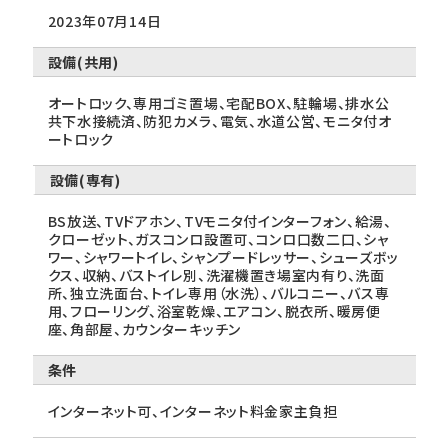
2023年07月14日
設備(共用)
オートロック、専用ゴミ置場、宅配BOX、駐輪場、排水公
共下水接続済、防犯カメラ、電気、水道公営、モニタ付オ
ートロック
設備(専有)
BS放送、TVドアホン、TVモニタ付インターフォン、給湯、
クローゼット、ガスコンロ設置可、コンロ口数二口、シャ
ワー、シャワートイレ、シャンプードレッサー、シューズボッ
クス、収納、バストイレ別、洗濯機置き場室内有り、洗面
所、独立洗面台、トイレ専用（水洗）、バルコニー、バス専
用、フローリング、浴室乾燥、エアコン、脱衣所、暖房便
座、角部屋、カウンターキッチン
条件
インターネット可、インターネット料金家主負担