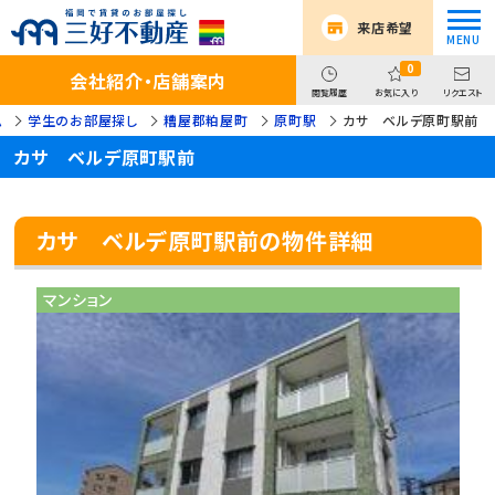
来店希望
0
会社紹介・店舗案内
閲覧履歴
お気に入り
リクエスト
ム
学生のお部屋探し
糟屋郡粕屋町
原町駅
カサ ベルデ原町駅前
カサ ベルデ原町駅前
カサ ベルデ原町駅前の物件詳細
マンション