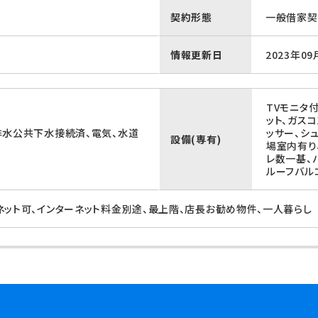
契約形態
一般借家契
情報更新日
2023年09
TVモニタ
ット、ガス
排水公共下水接続済、電気、水道
ッサー、シ
設備(専有)
場室内有り
レ数一基、
ルーフバル
ネット可、インターネット料金別途、最上階、店長お勧め物件、一人暮らし