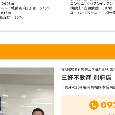
2608m
コンビニ①：セブンイレブン
マート 城南別府1丁目 576m
病院①：安藤病院 587m
646m
スーパー①：サニー 梅光園
笹丘店 857m
宅地建物取引業 国土交通大臣（4）第0
三好不動産 別府店
〒814-0104 福岡県福岡市城南区別
09