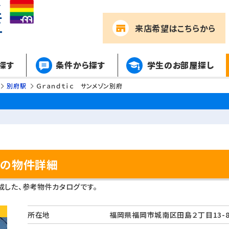
来店希望
はこちらから
探す
条件から探す
学生のお部屋探し
別府駅
Ｇｒａｎｄｔｉｃ サンメゾン別府
府の物件詳細
した、参考物件カタログです。
所在地
福岡県福岡市城南区田島２丁目1