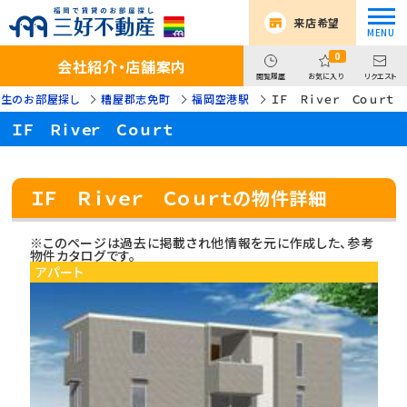
来店希望
0
会社紹介・店舗案内
閲覧履歴
お気に入り
リクエスト
学生のお部屋探し
糟屋郡志免町
福岡空港駅
ＩＦ Ｒｉｖｅｒ Ｃｏｕｒｔ
ＩＦ Ｒｉｖｅｒ Ｃｏｕｒｔ
ＩＦ Ｒｉｖｅｒ Ｃｏｕｒｔの物件詳細
※このページは過去に掲載され他情報を元に作成した、参考
物件カタログです。
アパート