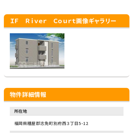
ＩＦ Ｒｉｖｅｒ Ｃｏｕｒｔ画像ギャラリー
物件詳細情報
所在地
福岡県糟屋郡志免町別府西３丁目5-12