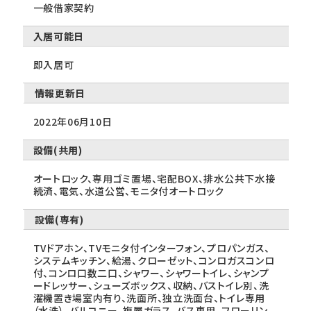
一般借家契約
入居可能日
即入居可
情報更新日
2022年06月10日
設備(共用)
オートロック、専用ゴミ置場、宅配BOX、排水公共下水接
続済、電気、水道公営、モニタ付オートロック
設備(専有)
TVドアホン、TVモニタ付インターフォン、プロパンガス、
システムキッチン、給湯、クローゼット、コンロガスコンロ
付、コンロ口数二口、シャワー、シャワートイレ、シャンプ
ードレッサー、シューズボックス、収納、バストイレ別、洗
濯機置き場室内有り、洗面所、独立洗面台、トイレ専用
（水洗）、バルコニー、複層ガラス、バス専用、フローリン