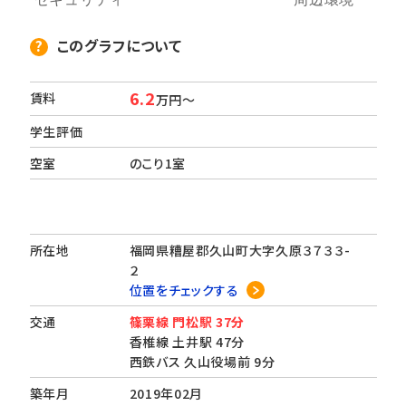
このグラフについて
6.2
賃料
万円～
学生評価
空室
のこり1室
所在地
福岡県糟屋郡久山町大字久原３７３３-
２
位置をチェックする
交通
篠栗線 門松駅 37分
香椎線 土井駅 47分
西鉄バス 久山役場前 9分
築年月
2019年02月