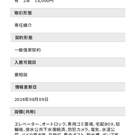
有 2年 18,000円
取引形態
専任媒介
契約形態
一般借家契約
入居可能日
要相談
情報更新日
2026年08月09日
設備(共用)
エレベーター、オートロック、専用ゴミ置場、宅配BOX、駐
輪場、排水公共下水接続済、防犯カメラ、電気、水道公
営、バイク置き場、共用灯、集合ポスト、貯水槽、ポンプ室