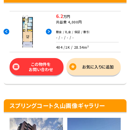
6.2
万円
共益費
4,000円
敷金 / 礼金 / 保証 / 敷引
- / - / - / -
404 /
1K
/
28.54m²
この物件を
お気に入りに追加
お問い合わせ
スプリングコート久山画像ギャラリー