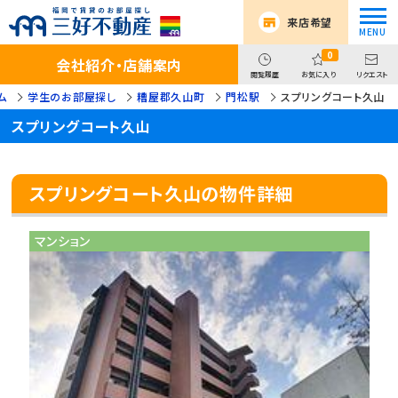
来店希望
0
会社紹介・店舗案内
閲覧履歴
お気に入り
リクエスト
ム
学生のお部屋探し
糟屋郡久山町
門松駅
スプリングコート久山
スプリングコート久山
スプリングコート久山の物件詳細
マンション